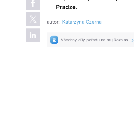
Pradze.
autor:
Katarzyna Czerna
Všechny díly pořadu na mujRozhlas