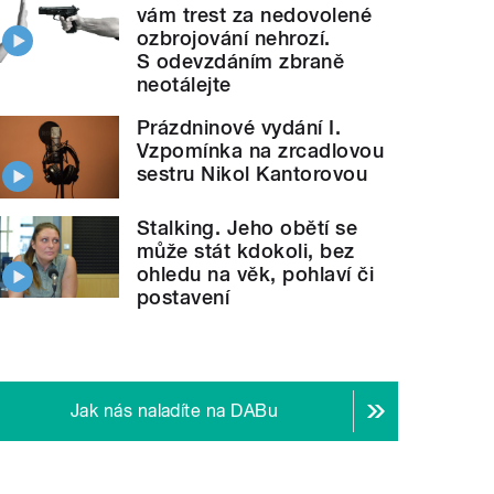
vám trest za nedovolené
ozbrojování nehrozí.
S odevzdáním zbraně
neotálejte
Prázdninové vydání I.
Vzpomínka na zrcadlovou
sestru Nikol Kantorovou
Stalking. Jeho obětí se
může stát kdokoli, bez
ohledu na věk, pohlaví či
postavení
Jak nás naladíte na DABu