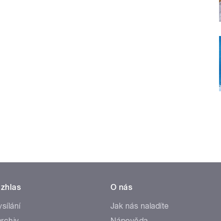
zhlas
O nás
ysílání
Jak nás naladíte
rchiv
Nápověda