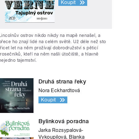
Koupit
Lincolnův ostrov nikdo nikdy na mapě nenašel, a
přece ho znají lidé na celém světě. Už déle než sto
třicet let na něm prožívají dobrodružství s pěticí
trosečníků, kteří na něm našli útočiště, a hlavně
nejedno tajemství.
Druhá strana řeky
Nora Eckhardtová
Koupit
Bylinková poradna
Jarka Rozsypalová-
Vykoupilová, Blanka