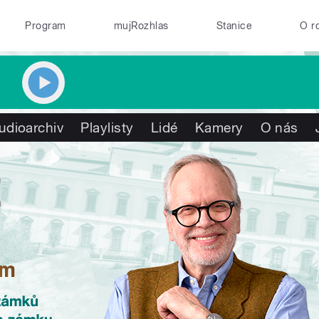
Program
mujRozhlas
Stanice
O r
udioarchiv
Playlisty
Lidé
Kamery
O nás