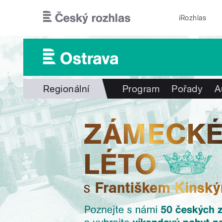
Přejít k hlavnímu obsahu
iRozhlas
Regionální
Program
Pořady
A