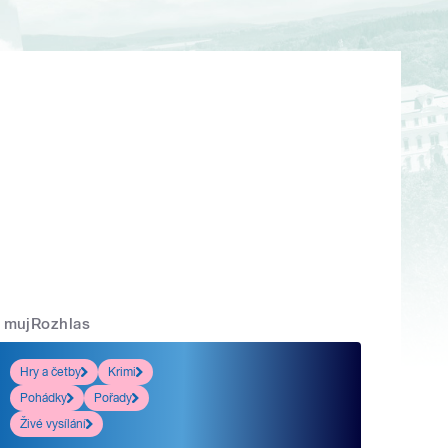
mujRozhlas
Hry a četby
Krimi
Pohádky
Pořady
Živé vysílání