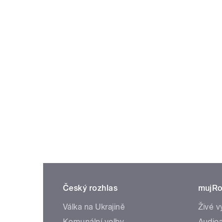
Český rozhlas
mujRo
Válka na Ukrajině
Živé v
Komunální volby
Audioa