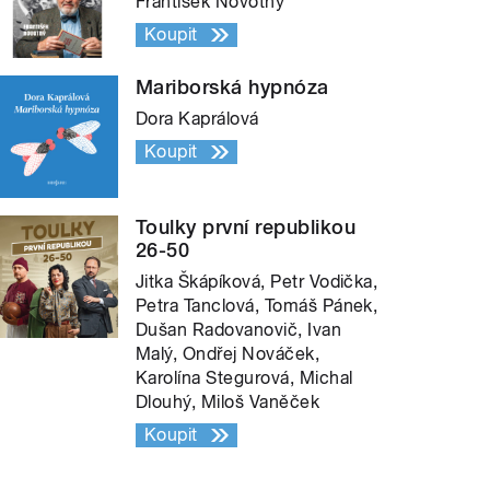
František Novotný
Koupit
Mariborská hypnóza
Dora Kaprálová
Koupit
Toulky první republikou
26-50
Jitka Škápíková, Petr Vodička,
Petra Tanclová, Tomáš Pánek,
Dušan Radovanovič, Ivan
Malý, Ondřej Nováček,
Karolína Stegurová, Michal
Dlouhý, Miloš Vaněček
Koupit