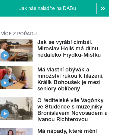
Jak nás naladíte na DABu
VÍCE Z POŘADU
Jak se vyrábí cimbál.
Miroslav Holiš má dílnu
nedaleko Frýdku-Místku
Má vlastní obývák a
množství rukou k hlazení.
Králík Bohoušek je mezi
seniory oblíbený
O ředitelské vile Vagónky
ve Studénce s muzejníky
Bronislavem Novosadem a
Ivanou Richterovou
Má nápady, které mění