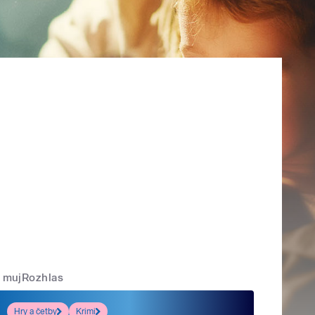
mujRozhlas
Hry a četby
Krimi