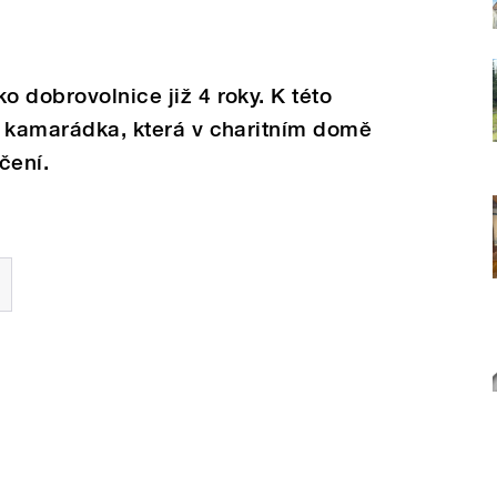
o dobrovolnice již 4 roky. K této
la kamarádka, která v charitním domě
čení.