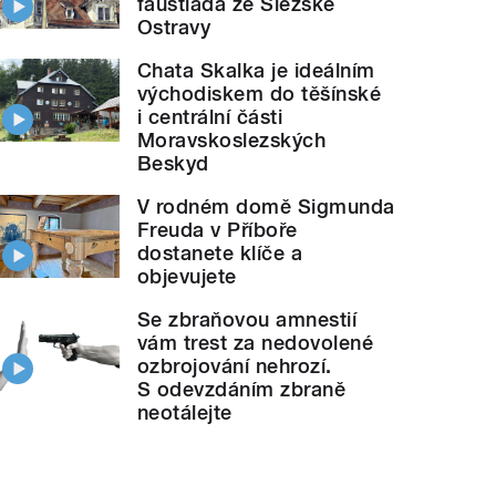
faustiáda ze Slezské
Ostravy
Chata Skalka je ideálním
východiskem do těšínské
i centrální části
Moravskoslezských
Beskyd
V rodném domě Sigmunda
Freuda v Příboře
dostanete klíče a
objevujete
Se zbraňovou amnestií
vám trest za nedovolené
ozbrojování nehrozí.
S odevzdáním zbraně
neotálejte