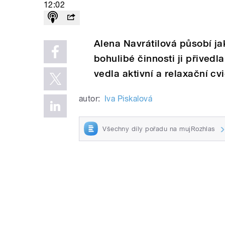
12:02
Alena Navrátilová působí jak
bohulibé činnosti ji přived
vedla aktivní a relaxační cvi
autor:
Iva Piskalová
Všechny díly pořadu na mujRozhlas