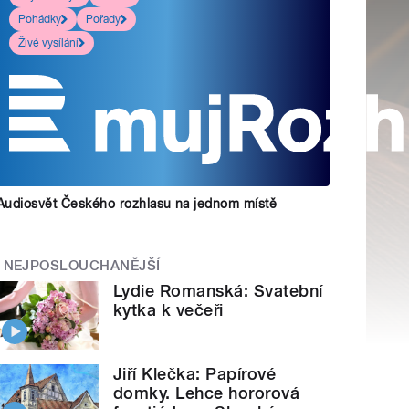
Pohádky
Pořady
Živé vysílání
Audiosvět Českého rozhlasu na jednom místě
NEJPOSLOUCHANĚJŠÍ
Lydie Romanská: Svatební
kytka k večeři
Jiří Klečka: Papírové
domky. Lehce hororová