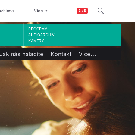
ozhlase
Více
ŽIVĚ
PROGRAM
AUDIOARCHIV
KAMERY
Jak nás naladíte
Kontakt
Více
…