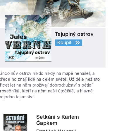
Tajuplný ostrov
Koupit
Lincolnův ostrov nikdo nikdy na mapě nenašel, a
přece ho znají lidé na celém světě. Už déle než sto
třicet let na něm prožívají dobrodružství s pěticí
trosečníků, kteří na něm našli útočiště, a hlavně
nejedno tajemství.
Setkání s Karlem
Čapkem