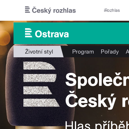
Přejít k hlavnímu obsahu
iRozhlas
Životní styl
Program
Pořady
A