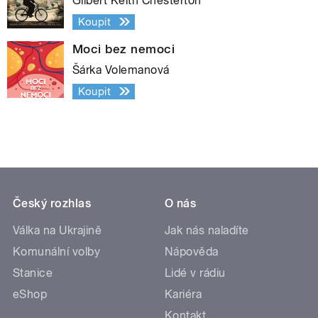
Gilbert Keith Chesterton
Koupit
Moci bez nemoci
Šárka Volemanová
Koupit
Český rozhlas
O nás
Válka na Ukrajině
Jak nás naladíte
Komunální volby
Nápověda
Stanice
Lidé v rádiu
eShop
Kariéra
Kontakt