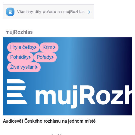
Všechny díly pořadu na mujRozhlas
mujRozhlas
Hry a četby
Krimi
Pohádky
Pořady
Živé vysílání
Audiosvět Českého rozhlasu na jednom místě