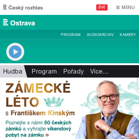
Přejít k hlavnímu obsahu
MENU
ŽIVĚ
PROGRAM
AUDIOARCHIV
KAMERY
Hudba
Program
Pořady
Více
…