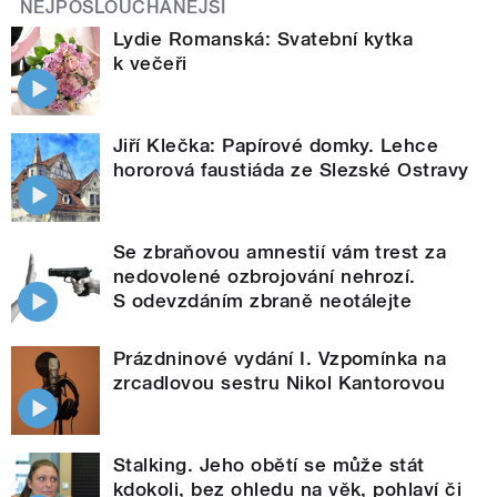
NEJPOSLOUCHANĚJŠÍ
Lydie Romanská: Svatební kytka
k večeři
Jiří Klečka: Papírové domky. Lehce
hororová faustiáda ze Slezské Ostravy
Se zbraňovou amnestií vám trest za
nedovolené ozbrojování nehrozí.
S odevzdáním zbraně neotálejte
Prázdninové vydání I. Vzpomínka na
zrcadlovou sestru Nikol Kantorovou
Stalking. Jeho obětí se může stát
kdokoli, bez ohledu na věk, pohlaví či