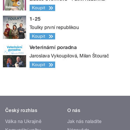
Koupit
1-25
Toulky první republikou
Koupit
Veterinární poradna
Jaroslava Vykoupilová, Milan Štourač
Koupit
Český rozhlas
O nás
Válka na Ukrajině
Jak nás naladíte