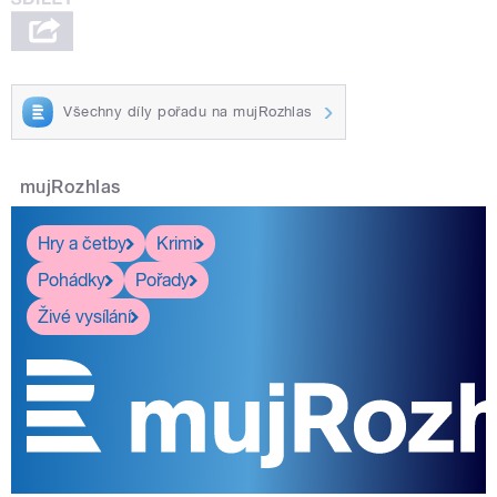
Všechny díly pořadu na mujRozhlas
mujRozhlas
Hry a četby
Krimi
Pohádky
Pořady
Živé vysílání