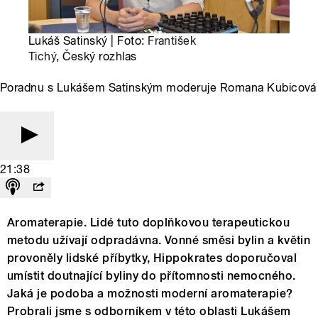
Lukáš Satinský | Foto:
František
Tichý
, Český rozhlas
Poradnu s Lukášem Satinským moderuje Romana Kubicová
21:38
Aromaterapie. Lidé tuto doplňkovou terapeutickou
metodu užívají odpradávna. Vonné směsi bylin a květin
provoněly lidské příbytky, Hippokrates doporučoval
umístit doutnající byliny do přítomnosti nemocného.
Jaká je podoba a možnosti moderní aromaterapie?
Probrali jsme s odborníkem v této oblasti Lukášem