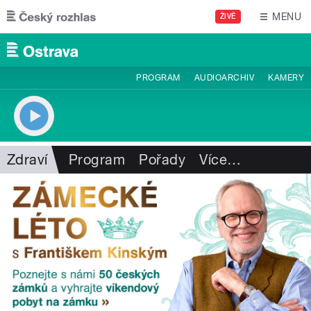
Přejít k hlavnímu obsahu
MENU
ŽIVĚ
PROGRAM
AUDIOARCHIV
KAMERY
Zdraví
Program
Pořady
Více
…