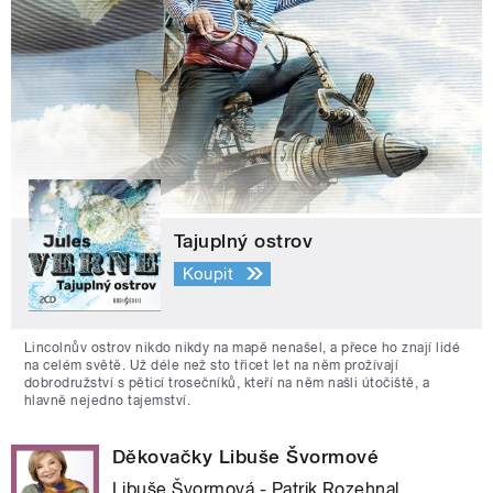
Tajuplný ostrov
Koupit
Lincolnův ostrov nikdo nikdy na mapě nenašel, a přece ho znají lidé
na celém světě. Už déle než sto třicet let na něm prožívají
dobrodružství s pěticí trosečníků, kteří na něm našli útočiště, a
hlavně nejedno tajemství.
Děkovačky Libuše Švormové
Libuše Švormová - Patrik Rozehnal