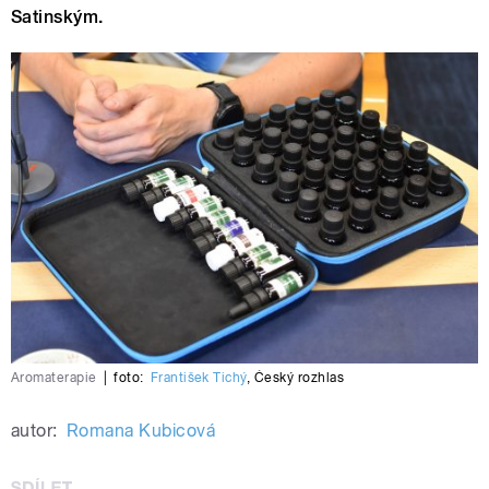
Satinským.
Aromaterapie
|
foto:
František Tichý
,
Český rozhlas
autor:
Romana Kubicová