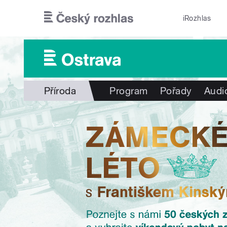
Přejít k hlavnímu obsahu
iRozhlas
Příroda
Program
Pořady
Audi