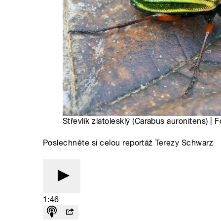
Střevlík zlatolesklý (Carabus auronitens) |
Poslechněte si celou reportáž Terezy Schwarz
1:46