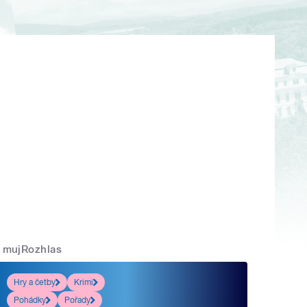
mujRozhlas
Hry a četby
Krimi
Pohádky
Pořady