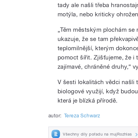
tady ale našli třeba hranost
motýla, nebo kriticky ohrož
„Těm městským plochám se nev
ukazuje, že se tam překvapivě 
teplomilnější, kterým dokon
pomoct šířit. Zjišťujeme, že 
zajímavé, chráněné druhy,“ vy
V šesti lokalitách vědci našli
biologové využijí, když budo
která je blízká přírodě.
autor:
Tereza Schwarz
Všechny díly pořadu na mujRozhlas