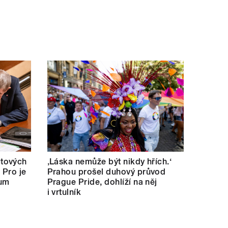
tových
‚Láska nemůže být nikdy hřích.‘
 Pro je
Prahou prošel duhový průvod
kum
Prague Pride, dohlíží na něj
i vrtulník