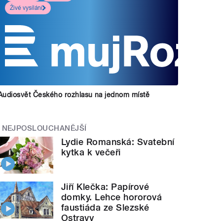
Živé vysílání
Audiosvět Českého rozhlasu na jednom místě
NEJPOSLOUCHANĚJŠÍ
Lydie Romanská: Svatební
kytka k večeři
Jiří Klečka: Papírové
domky. Lehce hororová
faustiáda ze Slezské
Ostravy