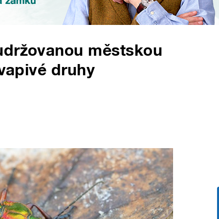
eudržovanou městskou
kvapivé druhy