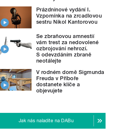
Prázdninové vydání I.
Vzpomínka na zrcadlovou
sestru Nikol Kantorovou
Se zbraňovou amnestií
vám trest za nedovolené
ozbrojování nehrozí.
S odevzdáním zbraně
neotálejte
V rodném domě Sigmunda
Freuda v Příboře
dostanete klíče a
objevujete
Jak nás naladíte na DABu