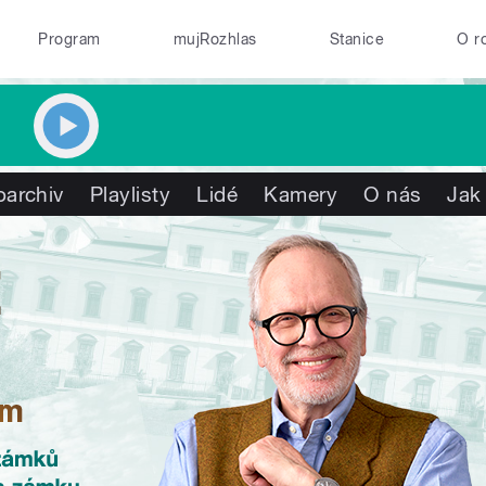
Program
mujRozhlas
Stanice
O r
oarchiv
Playlisty
Lidé
Kamery
O nás
Jak