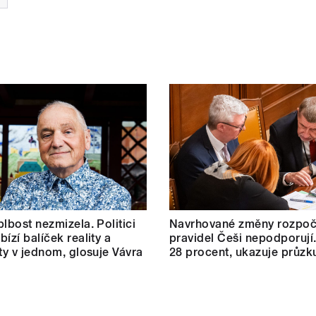
blbost nezmizela. Politici
Navrhované změny rozpoč
ízí balíček reality a
pravidel Češi nepodporují.
ity v jednom, glosuje Vávra
28 procent, ukazuje průz