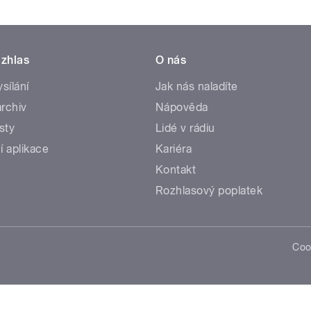
zhlas
O nás
ysílání
Jak nás naladíte
rchiv
Nápověda
sty
Lidé v rádiu
í aplikace
Kariéra
Kontakt
Rozhlasový poplatek
Coo