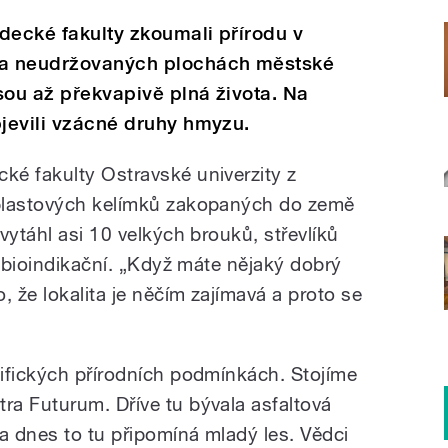
decké fakulty zkoumali přírodu v
 Na neudržovaných plochách městské
jsou až překvapivě plná života. Na
bjevili vzácné druhy hmyzu.
é fakulty Ostravské univerzity z
plastových kelímků zakopaných do země
vytáhl asi 10 velkých brouků, střevlíků
ě bioindikační. „Když máte nějaký dobrý
, že lokalita je něčím zajímavá a proto se
ifických přírodních podmínkách. Stojíme
a Futurum. Dříve tu bývala asfaltová
a dnes to tu připomíná mladý les. Vědci