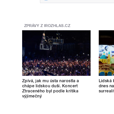
ZPRÁVY Z IROZHLAS.CZ
Zpívá, jak mu ústa narostla a
Lidská 
chápe lidskou duši. Koncert
dnes nab
Ztraceného byl podle kritika
surreal
výjimečný