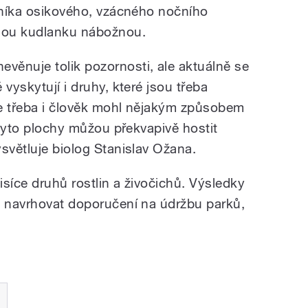
ajníka osikového, vzácného nočního
enou kudlanku nábožnou.
ěnuje tolik pozornosti, ale aktuálně se
vyskytují i druhy, které jsou třeba
ce třeba i člověk mohl nějakým způsobem
i tyto plochy můžou překvapivě hostit
světluje biolog Stanislav Ožana.
 tisíce druhů rostlin a živočichů. Výsledky
u navrhovat doporučení na údržbu parků,