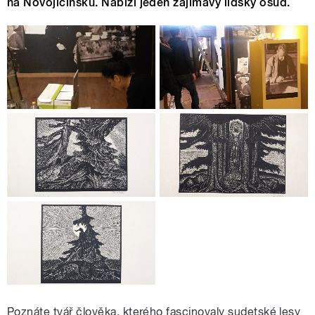
na Novojičínsku. Nabízí jeden zajímavý lidský osud.
Poznáte tvář člověka, kterého fascinovaly sudetské lesy