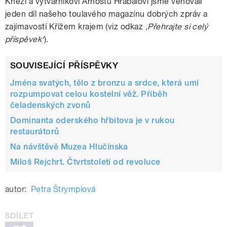
Knězi a výtvarníkovi Arnoštu Hrabalovi jsme věnovali
jeden díl našeho toulavého magazínu dobrých zpráv a
zajímavostí Křížem krajem (viz odkaz
‚Přehrajte si celý
příspěvek‘
).
SOUVISEJÍCÍ PŘÍSPĚVKY
Jména svatých, tělo z bronzu a srdce, která umí
rozpumpovat celou kostelní věž. Příběh
čeladenských zvonů
Dominanta oderského hřbitova je v rukou
restaurátorů
Na návštěvě Muzea Hlučínska
Miloš Rejchrt. Čtvrtstoletí od revoluce
autor:
Petra Štrymplová