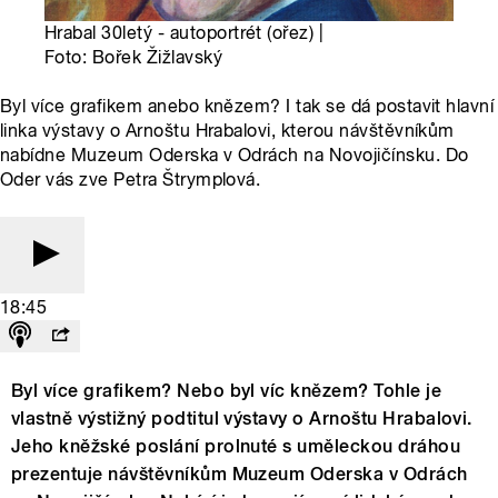
Hrabal 30letý - autoportrét (ořez) |
Foto: Bořek Žižlavský
Byl více grafikem anebo knězem? I tak se dá postavit hlavní
linka výstavy o Arnoštu Hrabalovi, kterou návštěvníkům
nabídne Muzeum Oderska v Odrách na Novojičínsku. Do
Oder vás zve Petra Štrymplová.
18:45
Byl více grafikem? Nebo byl víc knězem? Tohle je
vlastně výstižný podtitul výstavy o Arnoštu Hrabalovi.
Jeho kněžské poslání prolnuté s uměleckou dráhou
prezentuje návštěvníkům Muzeum Oderska v Odrách