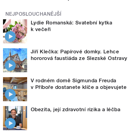
NEJPOSLOUCHANĚJŠÍ
Lydie Romanská: Svatební kytka
k večeři
Jiří Klečka: Papírové domky. Lehce
hororová faustiáda ze Slezské Ostravy
V rodném domě Sigmunda Freuda
v Příboře dostanete klíče a objevujete
Obezita, její zdravotní rizika a léčba