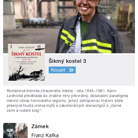
Šikmý kostel 3
Koupit
Románová kronika ztraceného města - léta 1945–1961. Karin
Lednická předkládá do značné míry převratný, dosavadní paradigma
měnící obraz hornického regionu, jehož zahlazenou historii stále
překrývá tlustá vrstva mýtů a zakořeněných stereotypů o „černé
zemi a rudém kraji“.
Zámek
Franz Kafka