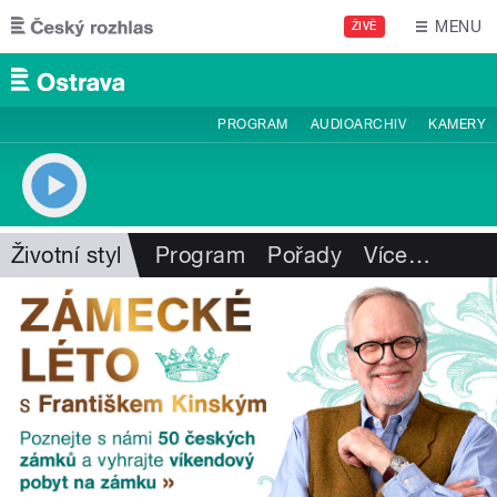
Přejít k hlavnímu obsahu
MENU
ŽIVĚ
PROGRAM
AUDIOARCHIV
KAMERY
Životní styl
Program
Pořady
Více
…