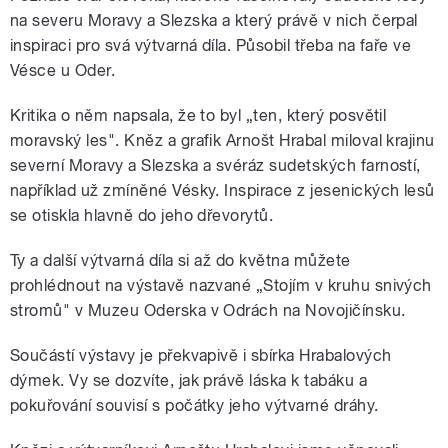
na severu Moravy a Slezska a který právě v nich čerpal
inspiraci pro svá výtvarná díla. Působil třeba na faře ve
Vésce u Oder.
Kritika o něm napsala, že to byl „ten, který posvětil
moravský les". Kněz a grafik Arnošt Hrabal miloval krajinu
severní Moravy a Slezska a svéráz sudetských farností,
například už zmíněné Vésky. Inspirace z jesenických lesů
se otiskla hlavně do jeho dřevorytů.
Ty a další výtvarná díla si až do května můžete
prohlédnout na výstavě nazvané „Stojím v kruhu snivých
stromů" v Muzeu Oderska v Odrách na Novojičínsku.
Součástí výstavy je překvapivě i sbírka Hrabalových
dýmek. Vy se dozvíte, jak právě láska k tabáku a
pokuřování souvisí s počátky jeho výtvarné dráhy.