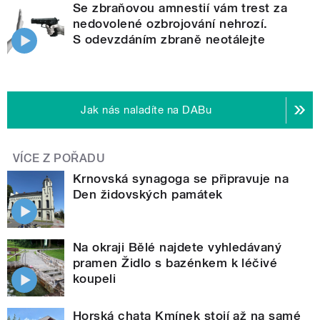
Se zbraňovou amnestií vám trest za
nedovolené ozbrojování nehrozí.
S odevzdáním zbraně neotálejte
Jak nás naladíte na DABu
VÍCE Z POŘADU
Krnovská synagoga se připravuje na
Den židovských památek
Na okraji Bělé najdete vyhledávaný
pramen Židlo s bazénkem k léčivé
koupeli
Horská chata Kmínek stojí až na samé