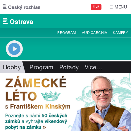
Přejít k hlavnímu obsahu
MENU
ŽIVĚ
PROGRAM
AUDIOARCHIV
KAMERY
Hobby
Program
Pořady
Více
…