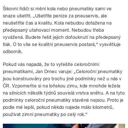
Šikovní řidiči si mění kola nebo pneumatiky sami ve
snaze ušetřit. „Ušetříte peníze za pneuservis, ale
neušetříte čas a kvalitu. Kola nebudou dotažena na
předepsaný utahovací moment. Nebudou třeba
vyvážená. Budete řešit jejich dofouknutí na předepsaný
tlak. O to vše se kvalitní pneuservis postará,“ vysvětluje
odborník.
Pokud vás napadá, že to vyřešíte celoročními
pneumatikami, Jan Drnec varuje:
„
Celoroční pneumatiky
jsou konstruovány pro trochu jiné podmínky než u nás v
ČR. Vzpomeňte si na loňskou zimu, kde mnohde ležela
na silnicích několik týdnů souvislá vrstva sněhu. A na tyto
podmínky celoroční pneumatiky stavěné nejsou. Proto je
podle mě lepší, pokud někdo najede málo kilometrů,
používat zimní pneumatiky po celý rok.
“