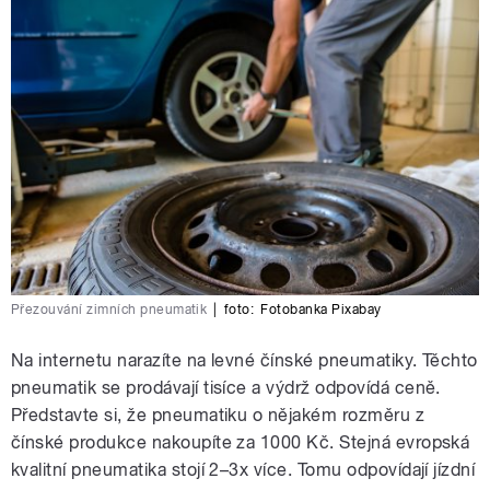
Přezouvání zimních pneumatik
|
foto:
Fotobanka Pixabay
Na internetu narazíte na levné čínské pneumatiky. Těchto
pneumatik se prodávají tisíce a výdrž odpovídá ceně.
Představte si, že pneumatiku o nějakém rozměru z
čínské produkce nakoupíte za 1000 Kč. Stejná evropská
kvalitní pneumatika stojí 2–3x více. Tomu odpovídají jízdní