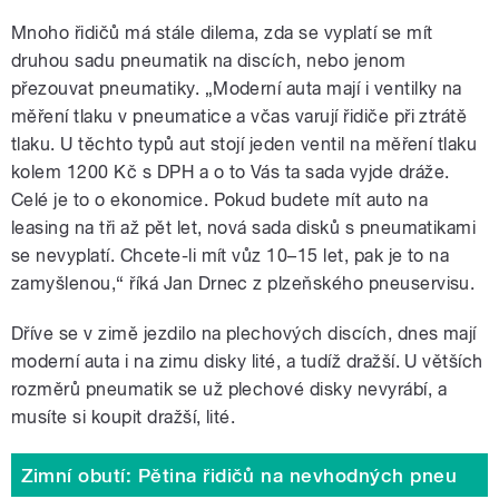
Mnoho řidičů má stále dilema, zda se vyplatí se mít
druhou sadu pneumatik na discích, nebo jenom
přezouvat pneumatiky. „Moderní auta mají i ventilky na
měření tlaku v pneumatice a včas varují řidiče při ztrátě
tlaku. U těchto typů aut stojí jeden ventil na měření tlaku
kolem 1200 Kč s DPH a o to Vás ta sada vyjde dráže.
Celé je to o ekonomice. Pokud budete mít auto na
leasing na tři až pět let, nová sada disků s pneumatikami
se nevyplatí. Chcete-li mít vůz 10–15 let, pak je to na
zamyšlenou,“ říká Jan Drnec z plzeňského pneuservisu.
Dříve se v zimě jezdilo na plechových discích, dnes mají
moderní auta i na zimu disky lité, a tudíž dražší. U větších
rozměrů pneumatik se už plechové disky nevyrábí, a
musíte si koupit dražší, lité.
Zimní obutí: Pětina řidičů na nevhodných pneu