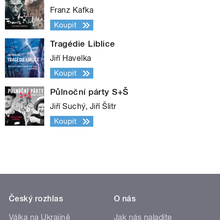
Franz Kafka
Koupit
Tragédie Liblice
Jiří Havelka
Koupit
Půlnoční párty S+Š
Jiří Suchý, Jiří Šlitr
Koupit
Český rozhlas
O nás
Válka na Ukrajině
Jak nás naladíte