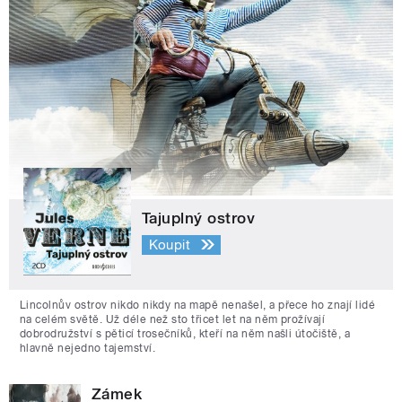
Tajuplný ostrov
Koupit
Lincolnův ostrov nikdo nikdy na mapě nenašel, a přece ho znají lidé
na celém světě. Už déle než sto třicet let na něm prožívají
dobrodružství s pěticí trosečníků, kteří na něm našli útočiště, a
hlavně nejedno tajemství.
Zámek