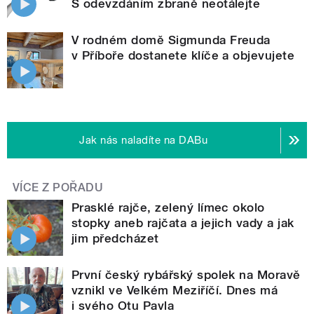
S odevzdáním zbraně neotálejte
V rodném domě Sigmunda Freuda
v Příboře dostanete klíče a objevujete
Jak nás naladíte na DABu
VÍCE Z POŘADU
Prasklé rajče, zelený límec okolo
stopky aneb rajčata a jejich vady a jak
jim předcházet
První český rybářský spolek na Moravě
vznikl ve Velkém Meziříčí. Dnes má
i svého Otu Pavla