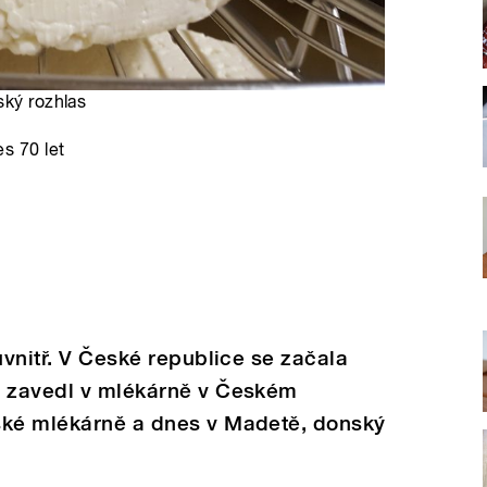
ský rozhlas
es 70 let
uvnitř. V České republice se začala
u zavedl v mlékárně v Českém
ské mlékárně a dnes v Madetě, donský