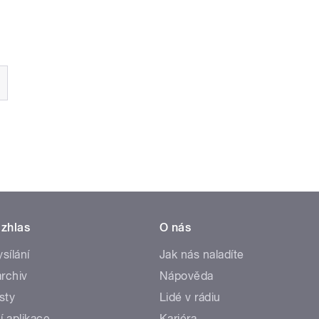
zhlas
O nás
ysílání
Jak nás naladíte
rchiv
Nápověda
sty
Lidé v rádiu
í aplikace
Kariéra