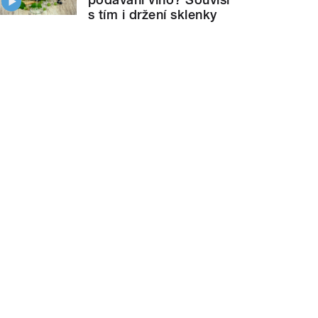
s tím i držení sklenky