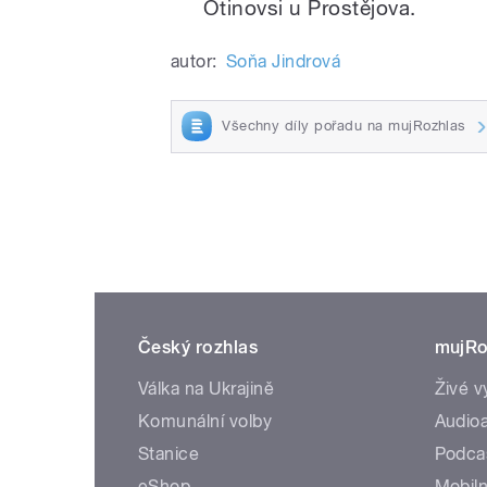
Otinovsi u Prostějova.
autor:
Soňa Jindrová
Všechny díly pořadu na mujRozhlas
Český rozhlas
mujRo
Válka na Ukrajině
Živé v
Komunální volby
Audioa
Stanice
Podca
eShop
Mobiln