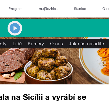
Program
mujRozhlas
Stanice
O r
isty
Lidé
Kamery
O nás
Jak nás naladíte
a na Sicílii a vyrábí se