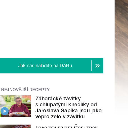
Jak nás naladíte na DABu
NEJNOVĚJŠÍ RECEPTY
Záhorácké závitky
s chlupatými knedlíky od
Jaroslava Sapíka jsou jako
vepřo zelo v závitku
Lovecký salám Češi znají