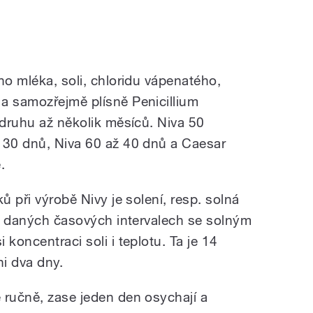
ho mléka, soli, chloridu vápenatého,
a samozřejmě plísně Penicillium
 druhu až několik měsíců. Niva 50
 30 dnů, Niva 60 až 40 dnů a Caesar
.
ů při výrobě Nivy je solení, resp. solná
ý v daných časových intervalech se solným
koncentraci soli i teplotu. Ta je 14
ni dva dny.
 ručně, zase jeden den osychají a