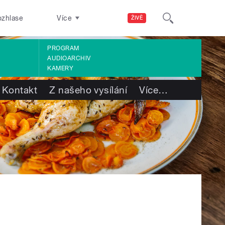
ozhlase
Více
ŽIVĚ
PROGRAM
AUDIOARCHIV
KAMERY
Kontakt
Z našeho vysílání
Více
…