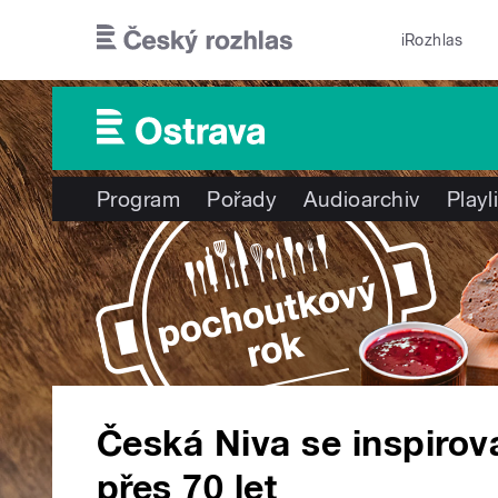
Přejít k hlavnímu obsahu
iRozhlas
Program
Pořady
Audioarchiv
Playl
Česká Niva se inspiroval
přes 70 let