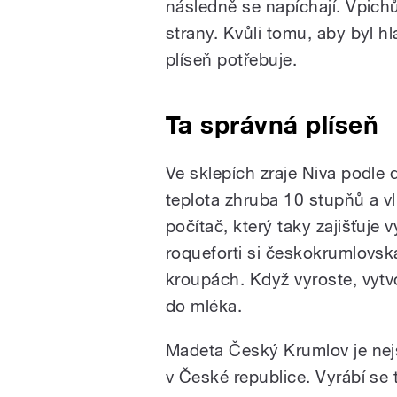
následně se napíchají. Vpich
strany. Kvůli tomu, aby byl h
plíseň potřebuje.
Ta správná plíseň
Ve sklepích zraje Niva podle
teplota zhruba 10 stupňů a vl
počítač, který taky zajišťuje
roqueforti si českokrumlovs
kroupách. Když vyroste, vytvo
do mléka.
Madeta Český Krumlov je nej
v České republice. Vyrábí se 