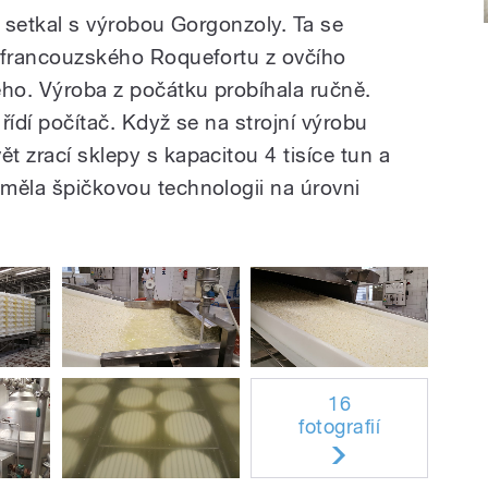
se setkal s výrobou Gorgonzoly. Ta se
od francouzského Roquefortu z ovčího
ého. Výroba z počátku probíhala ručně.
 řídí počítač. Když se na strojní výrobu
ět zrací sklepy s kapacitou 4 tisíce tun a
 měla špičkovou technologii na úrovni
16
fotografií