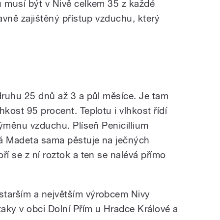
ů musí být v Nivě celkem 35 z každé
lavně zajištěný přístup vzduchu, který
 druhu 25 dnů až 3 a půl měsíce. Je tam
hkost 95 procent. Teplotu i vlhkost řídí
 výměnu vzduchu. Plíseň Penicillium
ká Madeta sama pěstuje na ječných
ří se z ní roztok a ten se nalévá přímo
starším a největším výrobcem Nivy
taky v obci Dolní Přím u Hradce Králové a