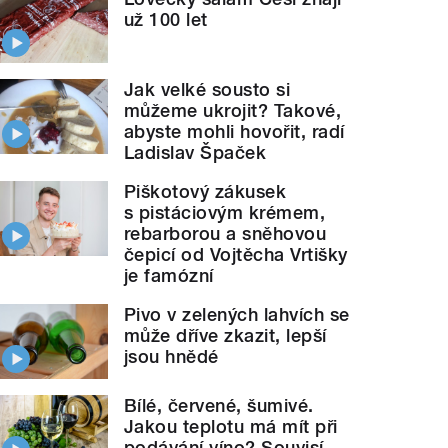
už 100 let
Jak velké sousto si
můžeme ukrojit? Takové,
abyste mohli hovořit, radí
Ladislav Špaček
Piškotový zákusek
s pistáciovým krémem,
rebarborou a sněhovou
čepicí od Vojtěcha Vrtišky
je famózní
Pivo v zelených lahvích se
může dříve zkazit, lepší
jsou hnědé
Bílé, červené, šumivé.
Jakou teplotu má mít při
podávání víno? Souvisí