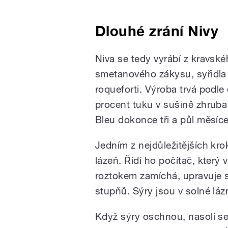
Dlouhé zrání Nivy
Niva se tedy vyrábí z kravské
smetanového zákysu, syřidla 
roqueforti. Výroba trvá podle
procent tuku v sušině zhruba
Bleu dokonce tři a půl měsíce
Jedním z nejdůležitějších krok
lázeň. Řídí ho počítač, kter
roztokem zamíchá, upravuje si 
stupňů. Sýry jsou v solné láz
Když sýry oschnou, nasolí se