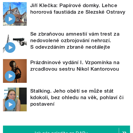
Jiří Klečka: Papírové domky. Lehce
hororová faustiáda ze Slezské Ostravy
Se zbraňovou amnestií vám trest za
nedovolené ozbrojování nehrozí.
S odevzdáním zbraně neotálejte
Prázdninové vydání I. Vzpomínka na
zrcadlovou sestru Nikol Kantorovou
Stalking. Jeho obětí se může stát
kdokoli, bez ohledu na věk, pohlaví či
postavení