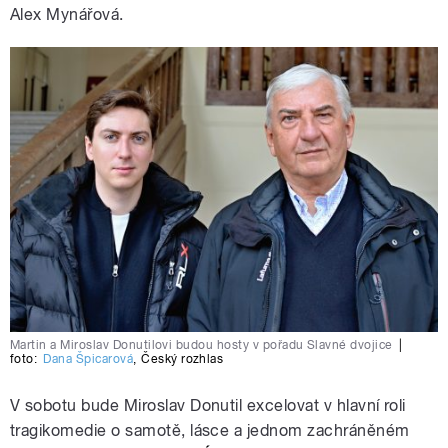
Alex Mynářová.
Martin a Miroslav Donutilovi budou hosty v pořadu Slavné dvojice
|
foto:
Dana Špicarová
,
Český rozhlas
V sobotu bude Miroslav Donutil excelovat v hlavní roli
tragikomedie o samotě, lásce a jednom zachráněném