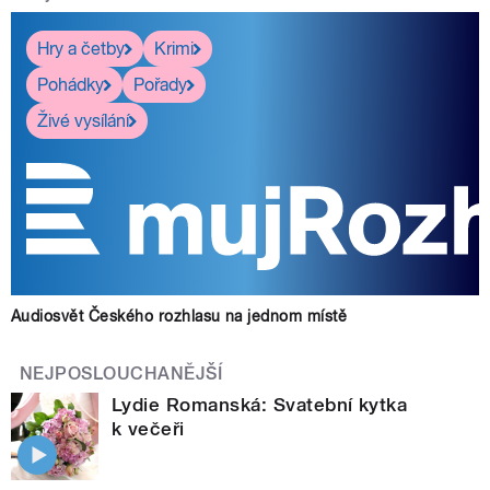
Hry a četby
Krimi
Pohádky
Pořady
Živé vysílání
Audiosvět Českého rozhlasu na jednom místě
NEJPOSLOUCHANĚJŠÍ
Lydie Romanská: Svatební kytka
k večeři