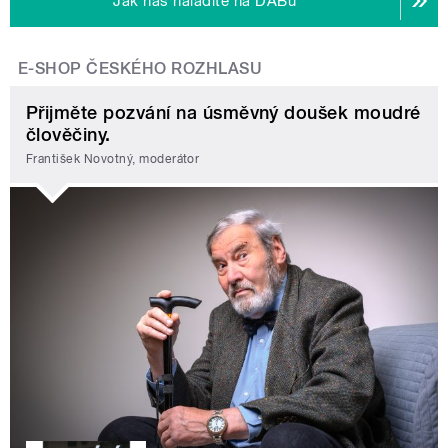
Jak nás naladíte na DABu
E-SHOP ČESKÉHO ROZHLASU
Přijměte pozvání na úsměvný doušek moudré
člověčiny.
František Novotný, moderátor