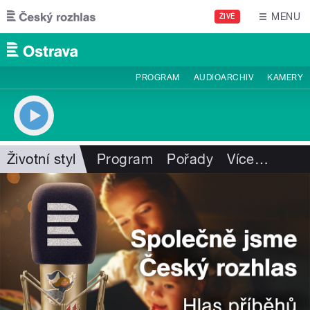
Přejít k hlavnímu obsahu
MENU
ŽIVĚ
PROGRAM
AUDIOARCHIV
KAMERY
Životní styl
Program
Pořady
Více
…