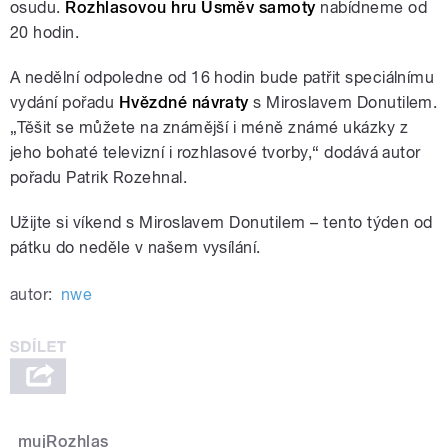
osudu.
Rozhlasovou hru Úsměv samoty
nabídneme od
20 hodin.
A nedělní odpoledne od 16 hodin bude patřit speciálnímu
vydání pořadu
Hvězdné návraty
s Miroslavem Donutilem.
„Těšit se můžete na známější i méně známé ukázky z
jeho bohaté televizní i rozhlasové tvorby,“ dodává autor
pořadu Patrik Rozehnal.
Užijte si víkend s Miroslavem Donutilem – tento týden od
pátku do neděle v našem vysílání.
autor:
nwe
mujRozhlas