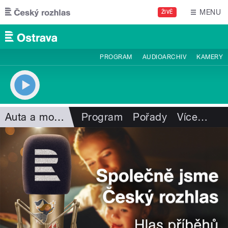
Přejít k hlavnímu obsahu
MENU
ŽIVĚ
PROGRAM
AUDIOARCHIV
KAMERY
Auta a motorismus
Program
Pořady
Více
…