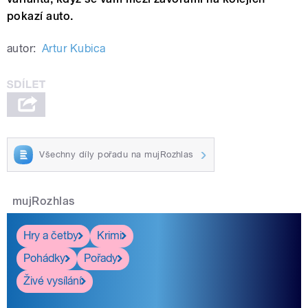
pokazí auto.
autor:
Artur Kubica
Všechny díly pořadu na mujRozhlas
mujRozhlas
Hry a četby
Krimi
Pohádky
Pořady
Živé vysílání