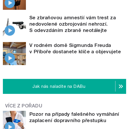
Se zbraňovou amnestií vám trest za
nedovolené ozbrojování nehrozí.
S odevzdáním zbraně neotálejte
V rodném domě Sigmunda Freuda
v Příboře dostanete klíče a objevujete
Jak nás naladíte na DABu
VÍCE Z POŘADU
Pozor na případy falešného vymáhání
zaplacení dopravního přestupku