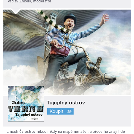
Václav Žmolík, moderátor
Tajuplný ostrov
Koupit
Lincolnův ostrov nikdo nikdy na mapě nenašel, a přece ho znají lidé