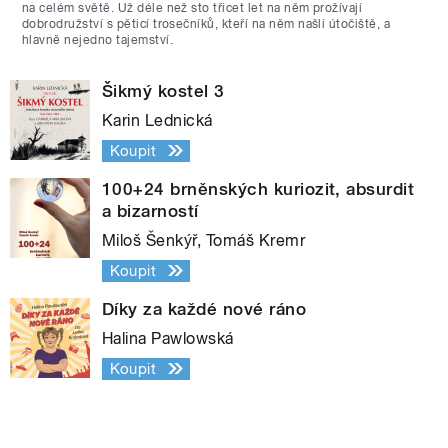
na celém světě. Už déle než sto třicet let na něm prožívají
dobrodružství s pěticí trosečníků, kteří na něm našli útočiště, a
hlavně nejedno tajemství.
Šikmý kostel 3
Karin Lednická
Koupit
100+24 brněnských kuriozit, absurdit
a bizarností
Miloš Šenkýř, Tomáš Kremr
Koupit
Díky za každé nové ráno
Halina Pawlowská
Koupit