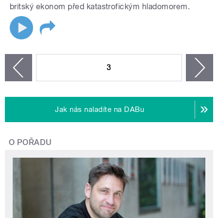
britský ekonom před katastrofickým hladomorem.
STRÁNKY
3
n
zí
Jak nás naladíte na DABu
O POŘADU