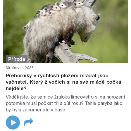
Příroda
30. červen 2026
Přeborníky v rychlosti plození mláďat jsou
vačnatci. Který živočich si na své mládě počká
nejdéle?
Věděli jste, že samice žraloka límcového si na narození
potomka musí počkat tři a půl roku? Tahle paryba jako
by byla zapomenuta v čase.