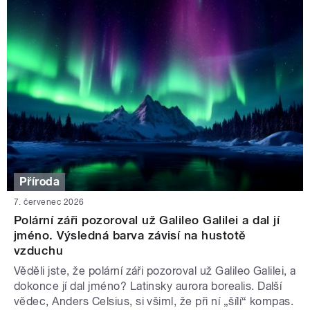
Příroda
7. červenec 2026
Polární záři pozoroval už Galileo Galilei a dal jí
jméno. Výsledná barva závisí na hustotě
vzduchu
Věděli jste, že polární záři pozoroval už Galileo Galilei, a
dokonce jí dal jméno? Latinsky aurora borealis. Další
vědec, Anders Celsius, si všiml, že při ní „šílí“ kompas.