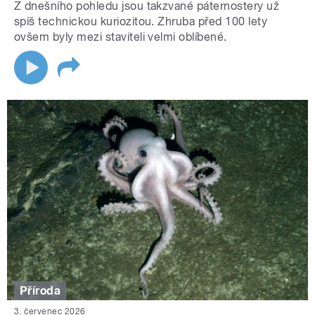
Z dnešního pohledu jsou takzvané páternostery už
spíš technickou kuriozitou. Zhruba před 100 lety
ovšem byly mezi staviteli velmi oblíbené.
Příroda
3. červenec 2026