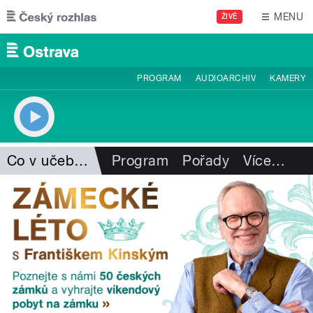
Přejít k hlavnímu obsahu
MENU
ŽIVĚ
PROGRAM
AUDIOARCHIV
KAMERY
Co v učebnicích nebylo
Program
Pořady
Více
…