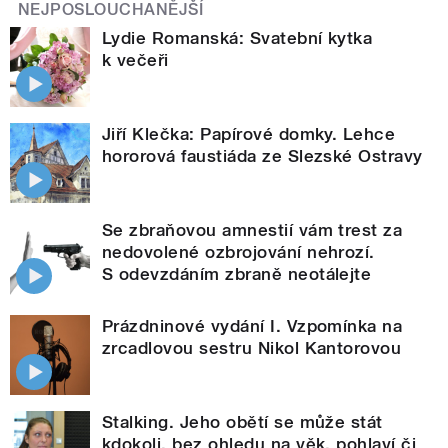
NEJPOSLOUCHANĚJŠÍ
Lydie Romanská: Svatební kytka
k večeři
Jiří Klečka: Papírové domky. Lehce
hororová faustiáda ze Slezské Ostravy
Se zbraňovou amnestií vám trest za
nedovolené ozbrojování nehrozí.
S odevzdáním zbraně neotálejte
Prázdninové vydání I. Vzpomínka na
zrcadlovou sestru Nikol Kantorovou
Stalking. Jeho obětí se může stát
kdokoli, bez ohledu na věk, pohlaví či