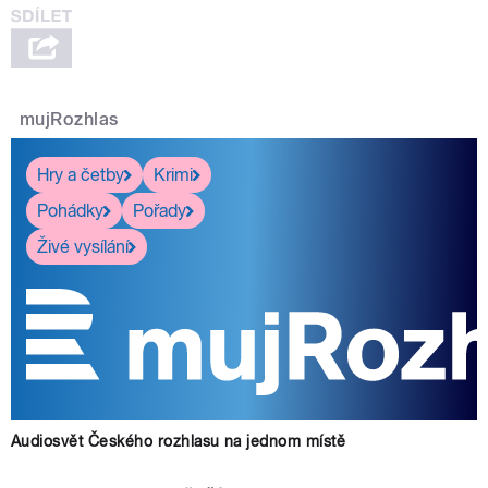
mujRozhlas
Hry a četby
Krimi
Pohádky
Pořady
Živé vysílání
Audiosvět Českého rozhlasu na jednom místě