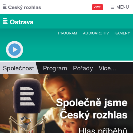
Přejít k hlavnímu obsahu
MENU
ŽIVĚ
PROGRAM
AUDIOARCHIV
KAMERY
Společnost
Program
Pořady
Více
…