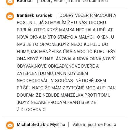
|
Bedřich
Dobrý večer já mám rád doma klid
|
frantisek svaricek
DOBRÝ VEČER P.MACOUN A
POSL.N.L. JÁ SI MYSLÍM ŽE U NÁS TROCHU
BRBLÁL OTEC,KDYŽ MAMKA NECHALA UDĚLAT
NOVÁ OKNA,MÍSTO STARÝC A MALÝCH OKEN. U
NÁS JE TO OPAČNĚ,KDYŽ NĚCO KUPUJU DO
FIRMY,TAK MANŽELKA ŘIKÁ NACO TO KUPUJEŠ?
ONA KDYŽ SI NAPLÁNOVALA NOVÁ OKNA,NOVÝ
OBYVÁK,NOVÉ OBKLADY,NOVÉ DVEŘE A
ZATEPLENI DOMU,TAK NIKDY JSEM
NEODPOROVÁL. V SOUČASTNÉ DOBĚ JSEM
PŘIŠÉL NATO ŽE MÁM ZBYTEČNĚ MOC AUT ,TAK
DOUFÁM ŽE NEBUDE MANŽÉLKA PROTI TOMU
,KDYŽ NĚJAKÉ PRODÁM.FRANTIŠEK ZE
ŽIDLOCHOVIC.
|
Michal Sedlák z Myšlína
Váhám, jestli se hodí o