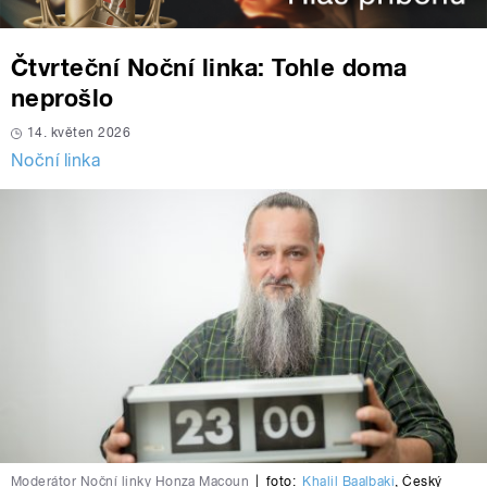
Čtvrteční Noční linka: Tohle doma
neprošlo
14. květen 2026
Noční linka
Moderátor Noční linky Honza Macoun
|
foto:
Khalil Baalbaki
,
Český