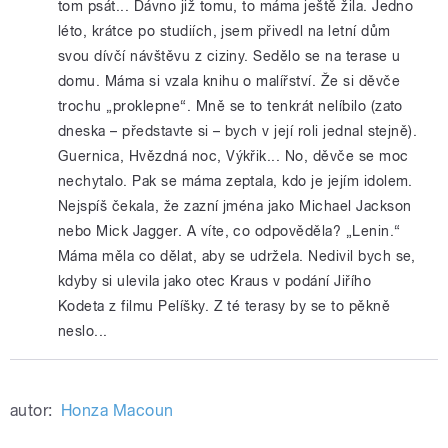
tom psát... Dávno již tomu, to máma ještě žila. Jedno
léto, krátce po studiích, jsem přivedl na letní dům
svou dívčí návštěvu z ciziny. Sedělo se na terase u
domu. Máma si vzala knihu o malířství. Že si děvče
trochu „proklepne“. Mně se to tenkrát nelíbilo (zato
dneska – představte si – bych v její roli jednal stejně).
Guernica, Hvězdná noc, Výkřik... No, děvče se moc
nechytalo. Pak se máma zeptala, kdo je jejím idolem.
Nejspíš čekala, že zazní jména jako Michael Jackson
nebo Mick Jagger. A víte, co odpověděla? „Lenin.“
Máma měla co dělat, aby se udržela. Nedivil bych se,
kdyby si ulevila jako otec Kraus v podání Jiřího
Kodeta z filmu Pelíšky. Z té terasy by se to pěkně
neslo...
autor:
Honza Macoun