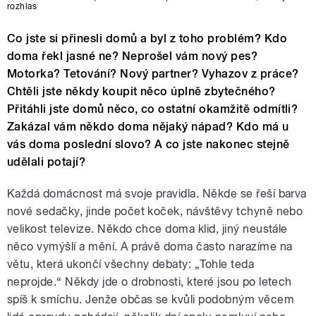
rozhlas
Co jste si přinesli domů a byl z toho problém? Kdo
doma řekl jasné ne? Neprošel vám nový pes?
Motorka? Tetování? Nový partner? Vyhazov z práce?
Chtěli jste někdy koupit něco úplně zbytečného?
Přitáhli jste domů něco, co ostatní okamžitě odmítli?
Zakázal vám někdo doma nějaký nápad? Kdo má u
vás doma poslední slovo? A co jste nakonec stejně
udělali potají?
Každá domácnost má svoje pravidla. Někde se řeší barva
nové sedačky, jinde počet koček, návštěvy tchyně nebo
velikost televize. Někdo chce doma klid, jiný neustále
něco vymýšlí a mění. A právě doma často narazíme na
větu, která ukončí všechny debaty: „Tohle teda
neprojde.“ Někdy jde o drobnosti, které jsou po letech
spíš k smíchu. Jenže občas se kvůli podobným věcem