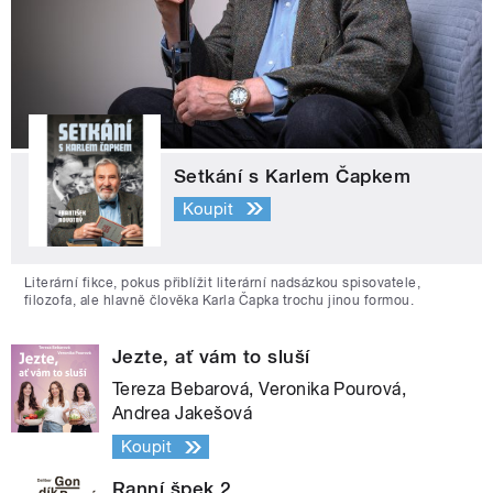
Setkání s Karlem Čapkem
Koupit
Literární fikce, pokus přiblížit literární nadsázkou spisovatele,
filozofa, ale hlavně člověka Karla Čapka trochu jinou formou.
Jezte, ať vám to sluší
Tereza Bebarová, Veronika Pourová,
Andrea Jakešová
Koupit
Ranní špek 2