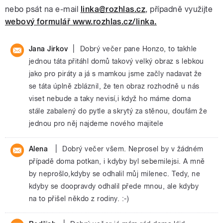
nebo psát na e-mail
linka@rozhlas.cz
, případně využijte
webový formulář www.rozhlas.cz/linka.
|
Jana Jirkov
Dobrý večer pane Honzo, to takhle
jednou táta přitáhl domů takový velký obraz s lebkou
jako pro piráty a já s mamkou jsme začly nadavat že
se táta úplně zbláznil, že ten obraz rozhodně u nás
viset nebude a taky nevisí,i když ho máme doma
stále zabalený do pytle a skrytý za stěnou, doufám že
jednou pro něj najdeme nového majitele
|
Alena
Dobrý večer všem. Neprosel by v žádném
případě doma potkan, i kdyby byl sebemilejsi. A mně
by neprošlo,kdyby se odhalil můj milenec. Tedy, ne
kdyby se doopravdy odhalil přede mnou, ale kdyby
na to přišel někdo z rodiny. :-)