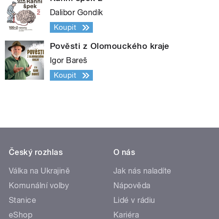
Dalibor Gondík
Koupit
Pověsti z Olomouckého kraje
Igor Bareš
Koupit
Český rozhlas
O nás
Válka na Ukrajině
Jak nás naladíte
Komunální volby
Nápověda
Stanice
Lidé v rádiu
eShop
Kariéra