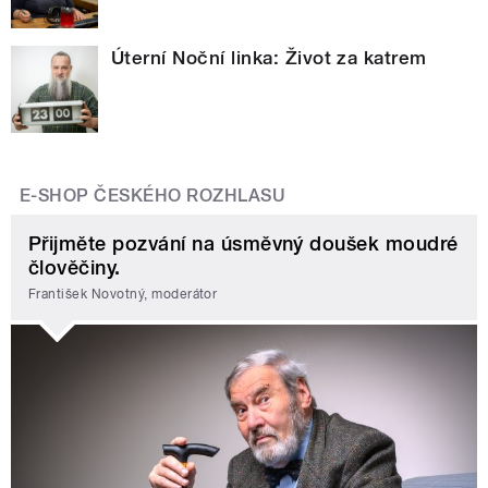
Úterní Noční linka: Život za katrem
E-SHOP ČESKÉHO ROZHLASU
Přijměte pozvání na úsměvný doušek moudré
člověčiny.
František Novotný, moderátor