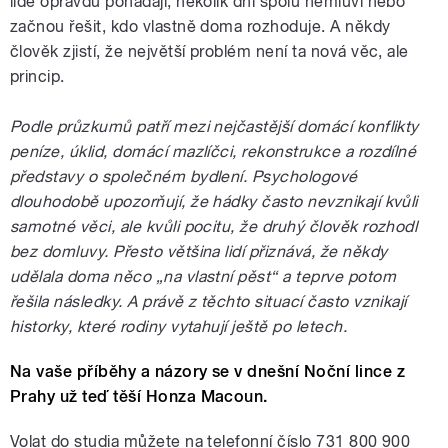
lidé opravdu pohádají, několik dní spolu nemluví nebo
začnou řešit, kdo vlastně doma rozhoduje. A někdy
člověk zjistí, že největší problém není ta nová věc, ale
princip.
Podle průzkumů patří mezi nejčastější domácí konflikty
peníze, úklid, domácí mazlíčci, rekonstrukce a rozdílné
představy o společném bydlení. Psychologové
dlouhodobě upozorňují, že hádky často nevznikají kvůli
samotné věci, ale kvůli pocitu, že druhý člověk rozhodl
bez domluvy. Přesto většina lidí přiznává, že někdy
udělala doma něco „na vlastní pěst“ a teprve potom
řešila následky. A právě z těchto situací často vznikají
historky, které rodiny vytahují ještě po letech.
Na vaše příběhy a názory se v dnešní Noční lince z
Prahy už teď těší Honza Macoun.
Volat do studia můžete na telefonní číslo 731 800 900