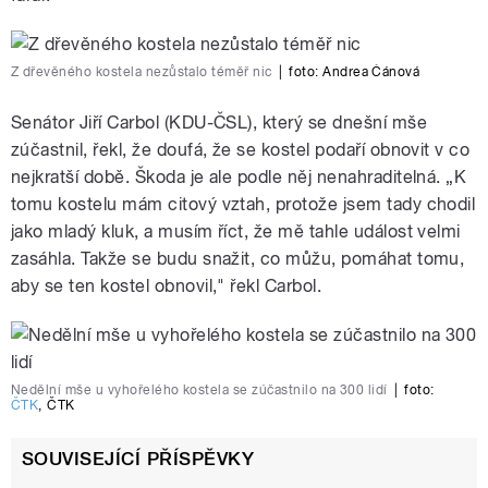
Z dřevěného kostela nezůstalo téměř nic
|
foto:
Andrea Čánová
Senátor Jiří Carbol (KDU-ČSL), který se dnešní mše
zúčastnil, řekl, že doufá, že se kostel podaří obnovit v co
nejkratší době. Škoda je ale podle něj nenahraditelná. „K
tomu kostelu mám citový vztah, protože jsem tady chodil
jako mladý kluk, a musím říct, že mě tahle událost velmi
zasáhla. Takže se budu snažit, co můžu, pomáhat tomu,
aby se ten kostel obnovil," řekl Carbol.
Nedělní mše u vyhořelého kostela se zúčastnilo na 300 lidí
|
foto:
ČTK
,
ČTK
SOUVISEJÍCÍ PŘÍSPĚVKY