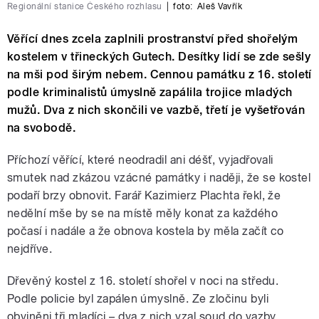
Regionální stanice Českého rozhlasu
|
foto:
Aleš Vavřík
Věřící dnes zcela zaplnili prostranství před shořelým
kostelem v třineckých Gutech. Desítky lidí se zde sešly
na mši pod širým nebem. Cennou památku z 16. století
podle kriminalistů úmyslně zapálila trojice mladých
mužů. Dva z nich skončili ve vazbě, třetí je vyšetřován
na svobodě.
Příchozí věřící, které neodradil ani déšť, vyjadřovali
smutek nad zkázou vzácné památky i naději, že se kostel
podaří brzy obnovit. Farář Kazimierz Plachta řekl, že
nedělní mše by se na místě měly konat za každého
počasí i nadále a že obnova kostela by měla začít co
nejdříve.
Dřevěný kostel z 16. století shořel v noci na středu.
Podle policie byl zapálen úmyslně. Ze zločinu byli
obviněni tři mladíci – dva z nich vzal soud do vazby.