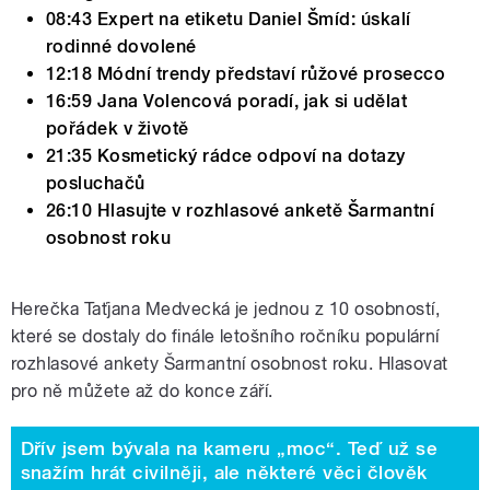
08:43 Expert na etiketu Daniel Šmíd: úskalí
rodinné dovolené
12:18 Módní trendy představí růžové prosecco
16:59 Jana Volencová poradí, jak si udělat
pořádek v životě
21:35 Kosmetický rádce odpoví na dotazy
posluchačů
26:10 Hlasujte v rozhlasové anketě Šarmantní
osobnost roku
Herečka Taťjana Medvecká je jednou z 10 osobností,
které se dostaly do finále letošního ročníku populární
rozhlasové ankety Šarmantní osobnost roku. Hlasovat
pro ně můžete až do konce září.
Dřív jsem bývala na kameru „moc“. Teď už se
snažím hrát civilněji, ale některé věci člověk