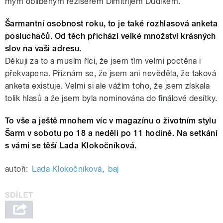
mým oblíbeným režisérem Dimitrijem Dudíkem.
Šarmantní osobnost roku, to je také rozhlasová anketa
posluchačů. Od těch přichází velké množství krásných
slov na vaši adresu.
Děkuji za to a musím říci, že jsem tím velmi poctěna i
překvapena. Přiznám se, že jsem ani nevěděla, že taková
anketa existuje. Velmi si ale vážím toho, že jsem získala
tolik hlasů a že jsem byla nominována do finálové desítky.
To vše a ještě mnohem víc v magazínu o životním stylu
Šarm v sobotu po 18 a neděli po 11 hodině. Na setkání
s vámi se těší Lada Klokočníková.
autoři:
Lada Klokočníková
,
baj