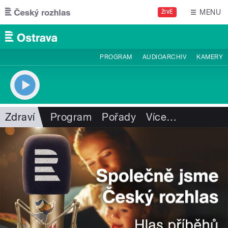
Přejít k hlavnímu obsahu
MENU
ŽIVĚ
PROGRAM
AUDIOARCHIV
KAMERY
Zdraví
Program
Pořady
Více
…