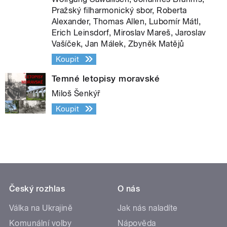
Pražský filharmonický sbor, Roberta
Alexander, Thomas Allen, Lubomír Mátl,
Erich Leinsdorf, Miroslav Mareš, Jaroslav
Vašíček, Jan Málek, Zbyněk Matějů
Koupit
Temné letopisy moravské
Miloš Šenkýř
Koupit
Český rozhlas
O nás
Válka na Ukrajině
Jak nás naladíte
Komunální volby
Nápověda