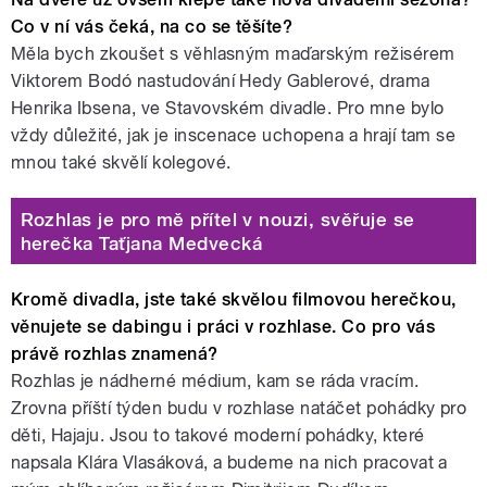
Co v ní vás čeká, na co se těšíte?
Měla bych zkoušet s věhlasným maďarským režisérem
Viktorem Bodó nastudování Hedy Gablerové, drama
Henrika Ibsena, ve Stavovském divadle. Pro mne bylo
vždy důležité, jak je inscenace uchopena a hrají tam se
mnou také skvělí kolegové.
Rozhlas je pro mě přítel v nouzi, svěřuje se
herečka Taťjana Medvecká
Kromě divadla, jste také skvělou filmovou herečkou,
věnujete se dabingu i práci v rozhlase. Co pro vás
právě rozhlas znamená?
Rozhlas je nádherné médium, kam se ráda vracím.
Zrovna příští týden budu v rozhlase natáčet pohádky pro
děti, Hajaju. Jsou to takové moderní pohádky, které
napsala Klára Vlasáková, a budeme na nich pracovat a