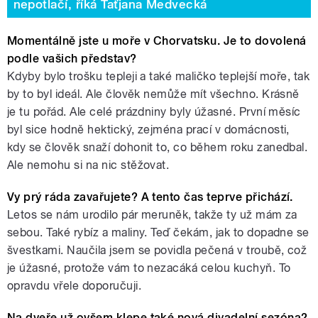
nepotlačí, říká Taťjana Medvecká
Momentálně jste u moře v Chorvatsku. Je to dovolená
podle vašich představ?
Kdyby bylo trošku tepleji a také maličko teplejší moře, tak
by to byl ideál. Ale člověk nemůže mít všechno. Krásně
je tu pořád. Ale celé prázdniny byly úžasné. První měsíc
byl sice hodně hektický, zejména prací v domácnosti,
kdy se člověk snaží dohonit to, co během roku zanedbal.
Ale nemohu si na nic stěžovat.
Vy prý ráda zavařujete? A tento čas teprve přichází.
Letos se nám urodilo pár meruněk, takže ty už mám za
sebou. Také rybíz a maliny. Teď čekám, jak to dopadne se
švestkami. Naučila jsem se povidla pečená v troubě, což
je úžasné, protože vám to nezacáká celou kuchyň. To
opravdu vřele doporučuji.
Na dveře už ovšem klepe také nová divadelní sezóna?