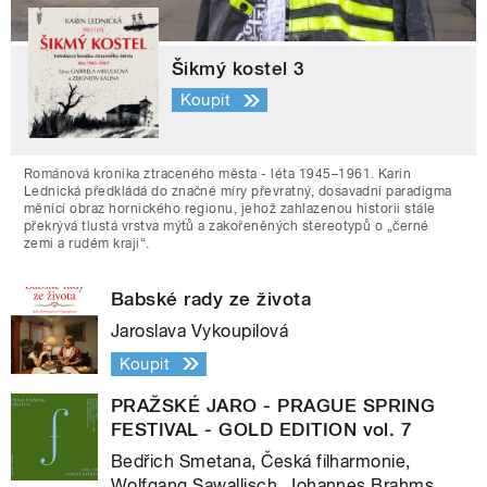
Šikmý kostel 3
Koupit
Románová kronika ztraceného města - léta 1945–1961. Karin
Lednická předkládá do značné míry převratný, dosavadní paradigma
měnící obraz hornického regionu, jehož zahlazenou historii stále
překrývá tlustá vrstva mýtů a zakořeněných stereotypů o „černé
zemi a rudém kraji“.
Babské rady ze života
Jaroslava Vykoupilová
Koupit
PRAŽSKÉ JARO - PRAGUE SPRING
FESTIVAL - GOLD EDITION vol. 7
Bedřich Smetana, Česká filharmonie,
Wolfgang Sawallisch, Johannes Brahms,