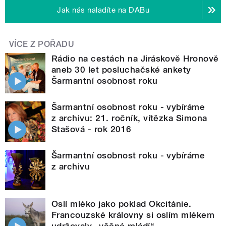
Jak nás naladíte na DABu
VÍCE Z POŘADU
Rádio na cestách na Jiráskově Hronově
aneb 30 let posluchačské ankety
Šarmantní osobnost roku
Šarmantní osobnost roku - vybíráme
z archivu: 21. ročník, vítězka Simona
Stašová - rok 2016
Šarmantní osobnost roku - vybíráme
z archivu
Oslí mléko jako poklad Okcitánie.
Francouzské královny si oslím mlékem
udržovaly „věčné mládí“