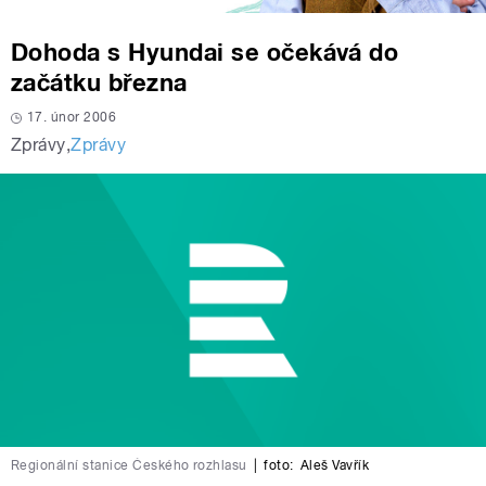
Dohoda s Hyundai se očekává do
začátku března
17. únor 2006
Zprávy
,
Zprávy
Regionální stanice Českého rozhlasu
|
foto:
Aleš Vavřík