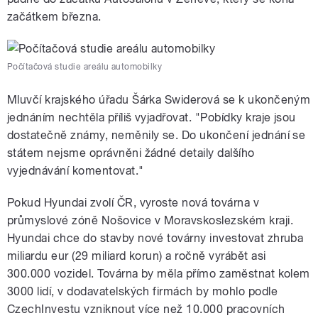
začátkem března.
Počítačová studie areálu automobilky
Mluvčí krajského úřadu Šárka Swiderová se k ukončeným
jednáním nechtěla příliš vyjadřovat. "Pobídky kraje jsou
dostatečně známy, neměnily se. Do ukončení jednání se
státem nejsme oprávněni žádné detaily dalšího
vyjednávání komentovat."
Pokud Hyundai zvolí ČR, vyroste nová továrna v
průmyslové zóně Nošovice v Moravskoslezském kraji.
Hyundai chce do stavby nové továrny investovat zhruba
miliardu eur (29 miliard korun) a ročně vyrábět asi
300.000 vozidel. Továrna by měla přímo zaměstnat kolem
3000 lidí, v dodavatelských firmách by mohlo podle
CzechInvestu vzniknout více než 10.000 pracovních