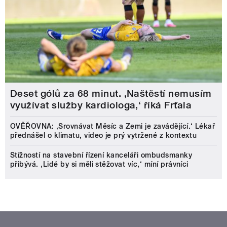
Deset gólů za 68 minut. ,Naštěstí nemusím
využívat služby kardiologa,‘ říká Frťala
OVĚŘOVNA: ‚Srovnávat Měsíc a Zemi je zavádějící.‘ Lékař
přednášel o klimatu, video je prý vytržené z kontextu
Stížností na stavební řízení kanceláři ombudsmanky
přibývá. ‚Lidé by si měli stěžovat víc,‘ míní právníci