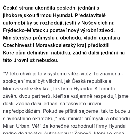
Česká strana ukončila poslední jednání s
jihokorejskou firmou Hyundai. Představitelé
automobilky se rozhodují, jestli v Nošovicích na
Frýdecko-Místecku postaví nový výrobní závod.
Ministerstvo průmyslu a obchodu, vládní agentura
CzechInvest i Moravskoslezský kraj předložili
Korejcům definitivní nabídku, žádná další jednání na
této úrovni už nebudou.
"V této chvíli je to v systému vítěz-vítěz, to znamená -
spokojení musí být všichni, jak Česká republika a
Moravskoslezský kraj, tak firma Hyundai. K tomuto
závěru dvou partnerů, kteří se vzájemně respektují, jsme
došli. Žádná další jednání na takovéto úrovni
nepředpokládám. Pokud se příště sejdeme, tak to bude u
slavnostního okamžiku," řekl ministr průmyslu a obchodu
Milan Urban. Věří, že konečné rozhodnutí firmy Hyundai
padne do začátku Autosalonu v Ženevě, který se koná