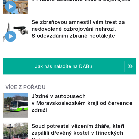
Se zbraňovou amnestií vám trest za
nedovolené ozbrojování nehrozí.
S odevzdáním zbraně neotálejte
Jak nás naladíte na DABu
VÍCE Z POŘADU
Jízdné v autobusech
v Moravskoslezském kraji od července
zdraží
Soud potrestal vězením žháře, kteří
zapálili dřevěný kostel v třineckých