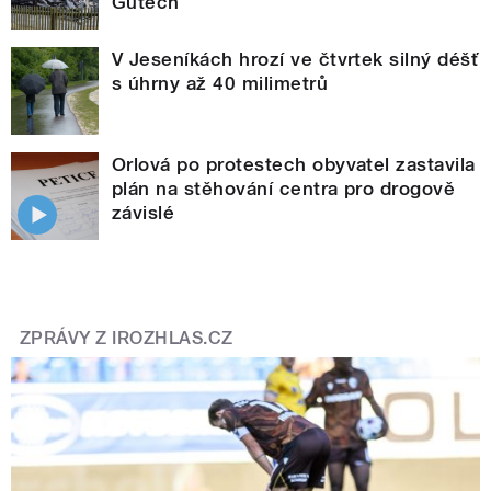
Gutech
V Jeseníkách hrozí ve čtvrtek silný déšť
s úhrny až 40 milimetrů
Orlová po protestech obyvatel zastavila
plán na stěhování centra pro drogově
závislé
ZPRÁVY Z IROZHLAS.CZ