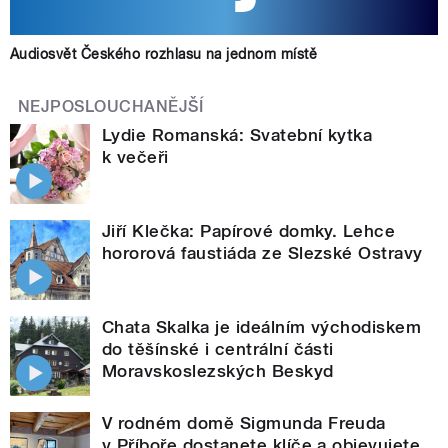
Audiosvět Českého rozhlasu na jednom místě
NEJPOSLOUCHANĚJŠÍ
Lydie Romanská: Svatební kytka
k večeři
Jiří Klečka: Papírové domky. Lehce
hororová faustiáda ze Slezské Ostravy
Chata Skalka je ideálním východiskem
do těšínské i centrální části
Moravskoslezských Beskyd
V rodném domě Sigmunda Freuda
v Příboře dostanete klíče a objevujete