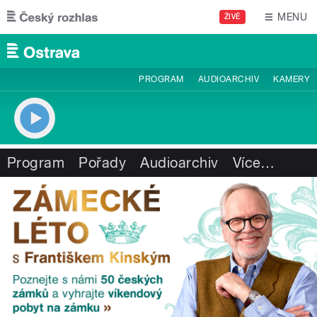
Přejít k hlavnímu obsahu
MENU
ŽIVĚ
PROGRAM
AUDIOARCHIV
KAMERY
Program
Pořady
Audioarchiv
Více
…