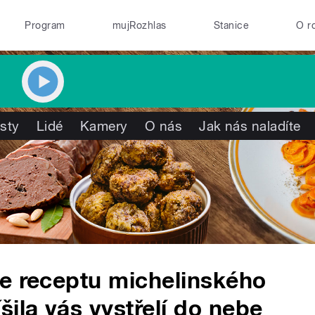
Program
mujRozhlas
Stanice
O r
isty
Lidé
Kamery
O nás
Jak nás naladíte
le receptu michelinského
ila vás vystřelí do nebe