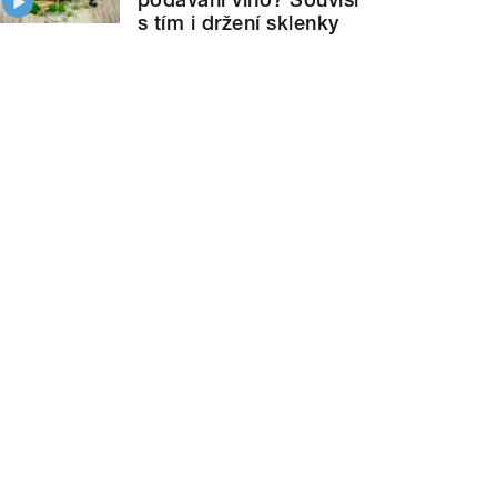
s tím i držení sklenky