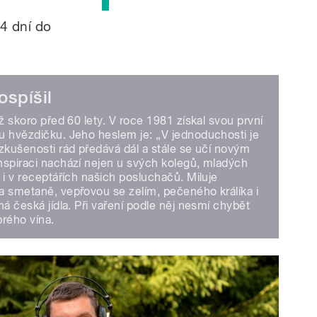
4 dní do
ospíšil
už skoro před 60 lety. V roce 1981 získal svou první
u hvězdičku. Jeho heslem je: „V jednoduchosti je
zkušenosti rád předává dál a stále se učí novým
nspiraci nachází nejen u svých kolegů, mladých
 i v receptářích našich posluchačů. Miluje
a smetaně, vepřovou se zelím, pečeného králíka i
ná česká jídla. Při vaření podle něj nesmí chybět
brého vína.