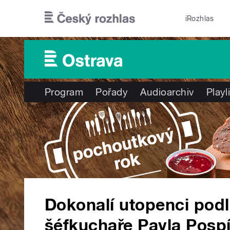
Přejít k hlavnímu obsahu
iRozhlas
Program
Pořady
Audioarchiv
Playl
Dokonalí utopenci pod
šéfkuchaře Pavla Pospíš