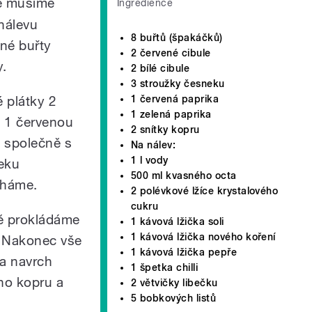
je musíme
Ingredience
nálevu
8 buřtů (špakáčků)
ané buřty
2 červené cibule
y.
2 bílé cibule
3 stroužky česneku
é plátky 2
1 červená paprika
1 zelená paprika
e, 1 červenou
2 snítky kopru
u společně s
Na nálev:
1 l vody
eku
500 ml kvasného octa
cháme.
2 polévkové lžíce krystalového
cukru
vě prokládáme
1 kávová lžička soli
1 kávová lžička nového koření
. Nakonec vše
1 kávová lžička pepře
 a navrch
1 špetka chilli
ho kopru a
2 větvičky libečku
5 bobkových listů