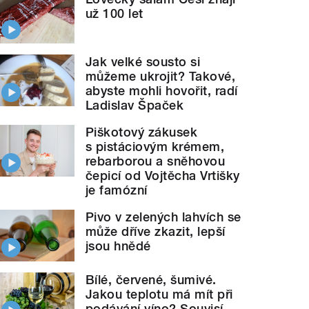
už 100 let
Jak velké sousto si
můžeme ukrojit? Takové,
abyste mohli hovořit, radí
Ladislav Špaček
Piškotový zákusek
s pistáciovým krémem,
rebarborou a sněhovou
čepicí od Vojtěcha Vrtišky
je famózní
Pivo v zelených lahvích se
může dříve zkazit, lepší
jsou hnědé
Bílé, červené, šumivé.
Jakou teplotu má mít při
podávání víno? Souvisí