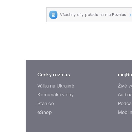
Všechny díly pořadu na mujRozhlas
Český rozhlas
mujRo
Válka na Ukrajině
Živé v
Komunální volby
Audioa
Stanice
Podca
eShop
Mobiln