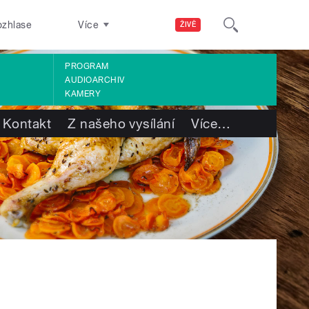
ozhlase
Více
ŽIVĚ
PROGRAM
AUDIOARCHIV
KAMERY
Kontakt
Z našeho vysílání
Více
…