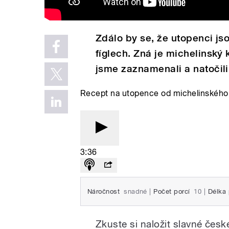
Zdálo by se, že utopenci js
fíglech. Zná je michelinský
jsme zaznamenali a natočili 
Recept na utopence od michelinského 
3:36
Náročnost
snadné
|
Počet porcí
10
|
Délka 
Zkuste si naložit slavné česk