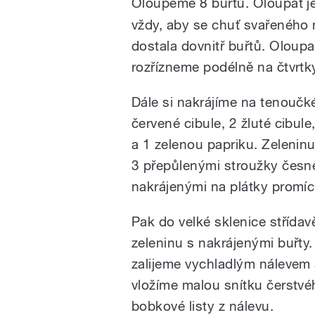
Oloupeme 8 buřtů. Oloupat 
vždy, aby se chuť svařeného 
dostala dovnitř buřtů. Oloup
rozřízneme podélně na čtvrtk
Dále si nakrájíme na tenoučk
červené cibule, 2 žluté cibul
a 1 zelenou papriku. Zelenin
3 přepůlenými stroužky česn
nakrájenými na plátky promí
Pak do velké sklenice střída
zeleninu s nakrájenými buřty
zalijeme vychladlým nálevem
vložíme malou snítku čerstvé
bobkové listy z nálevu.