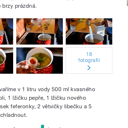
e brzy prázdná.
18
fotografií
Svaříme v 1 litru vody 500 ml kvasného
oli, 1 lžičku pepře, 1 lžičku nového
sek feferonky, 2 větvičky libečku a 5
chladnout.