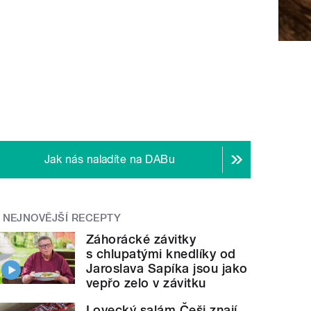
Jak nás naladíte na DABu
NEJNOVĚJŠÍ RECEPTY
Záhorácké závitky
s chlupatými knedlíky od
Jaroslava Sapíka jsou jako
vepřo zelo v závitku
Lovecký salám Češi znají