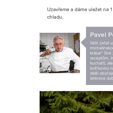
Uzavřeme a dáme uležet na 1
chladu.
Pavel P
Vařit začal 
michelinsko
krása!“ Své 
receptům. I
kuchařů, ale
svíčkovou n
další obyčej
sklenice do