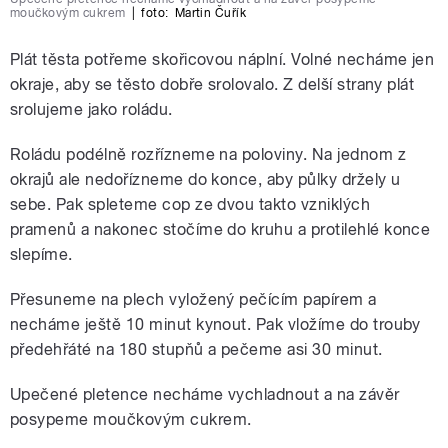
moučkovým cukrem
|
foto:
Martin Čuřík
Plát těsta potřeme skořicovou náplní. Volné necháme jen
okraje, aby se těsto dobře srolovalo. Z delší strany plát
srolujeme jako roládu.
Roládu podélně rozřízneme na poloviny. Na jednom z
okrajů ale nedořízneme do konce, aby půlky držely u
sebe. Pak spleteme cop ze dvou takto vzniklých
pramenů a nakonec stočíme do kruhu a protilehlé konce
slepíme.
Přesuneme na plech vyložený pečícím papírem a
necháme ještě 10 minut kynout. Pak vložíme do trouby
předehřáté na 180 stupňů a pečeme asi 30 minut.
Upečené pletence necháme vychladnout a na závěr
posypeme moučkovým cukrem.