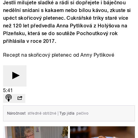
Jestli milujete sladké a rádi si dopřejete i báječnou
nedělní snídani s kakaem nebo bílou kávou, zkuste si
upéct skořicový pletenec. Cukrářské triky staré více
než 120 let předvedla Anna Pytlíková z Holýšova na
Plzeňsku, která se do soutěže Pochoutkový rok
přihlásila v roce 2017.
Recept na skořicový pletenec od Anny Pytlikové
5:41
Náročnost
středně obtížné
|
Typ jídla
pečivo