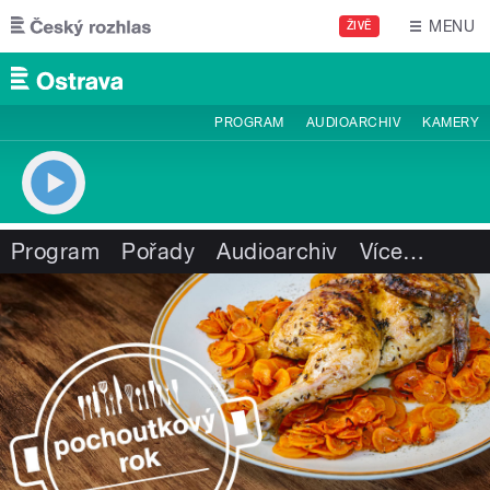
Přejít k hlavnímu obsahu
MENU
ŽIVĚ
PROGRAM
AUDIOARCHIV
KAMERY
Program
Pořady
Audioarchiv
Více
…