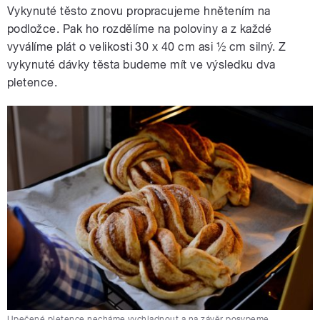
Vykynuté těsto znovu propracujeme hnětením na
podložce. Pak ho rozdělíme na poloviny a z každé
vyválíme plát o velikosti 30 x 40 cm asi ½ cm silný. Z
vykynuté dávky těsta budeme mít ve výsledku dva
pletence.
Upečené pletence necháme vychladnout a na závěr posypeme