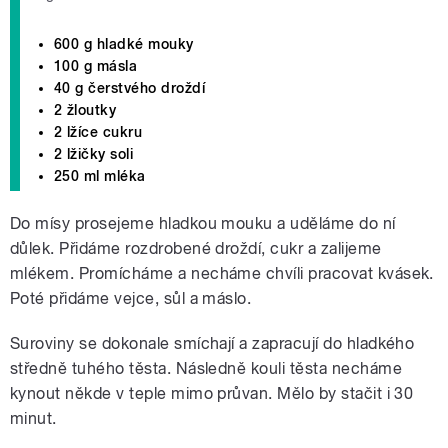
600 g hladké mouky
100 g másla
40 g čerstvého droždí
2 žloutky
2 lžíce cukru
2 lžičky soli
250 ml mléka
Do mísy prosejeme hladkou mouku a uděláme do ní
důlek. Přidáme rozdrobené droždí, cukr a zalijeme
mlékem. Promícháme a necháme chvíli pracovat kvásek.
Poté přidáme vejce, sůl a máslo.
Suroviny se dokonale smíchají a zapracují do hladkého
středně tuhého těsta. Následně kouli těsta necháme
kynout někde v teple mimo průvan. Mělo by stačit i 30
minut.