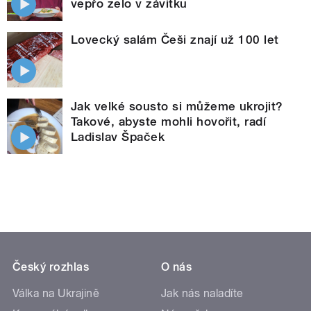
vepřo zelo v závitku
Lovecký salám Češi znají už 100 let
Jak velké sousto si můžeme ukrojit?
Takové, abyste mohli hovořit, radí
Ladislav Špaček
Český rozhlas
O nás
Válka na Ukrajině
Jak nás naladíte