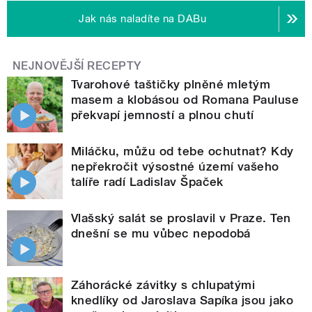
Jak nás naladíte na DABu
NEJNOVĚJŠÍ RECEPTY
Tvarohové taštičky plněné mletým
masem a klobásou od Romana Pauluse
překvapí jemností a plnou chutí
Miláčku, můžu od tebe ochutnat? Kdy
nepřekročit výsostné území vašeho
talíře radí Ladislav Špaček
Vlašský salát se proslavil v Praze. Ten
dnešní se mu vůbec nepodobá
Záhorácké závitky s chlupatými
knedlíky od Jaroslava Sapíka jsou jako