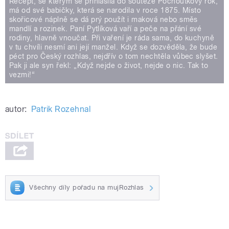
Recept, se kterým se přihlásila do soutěže Pochoutkový rok,
má od své babičky, která se narodila v roce 1875. Místo
skořicové náplně se dá prý použít i maková nebo směs
mandlí a rozinek. Paní Pytlíková vaří a peče na přání své
rodiny, hlavně vnoučat. Při vaření je ráda sama, do kuchyně
v tu chvíli nesmí ani její manžel. Když se dozvěděla, že bude
péct pro Český rozhlas, nejdřív o tom nechtěla vůbec slyšet.
Pak ji ale syn řekl: „Když nejde o život, nejde o nic. Tak to
vezmi!“
autor:
Patrik Rozehnal
Všechny díly pořadu na mujRozhlas