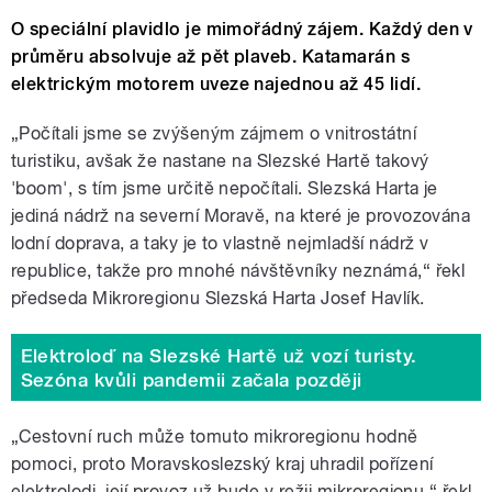
O speciální plavidlo je mimořádný zájem. Každý den v
průměru absolvuje až pět plaveb. Katamarán s
elektrickým motorem uveze najednou až 45 lidí.
„Počítali jsme se zvýšeným zájmem o vnitrostátní
turistiku, avšak že nastane na Slezské Hartě takový
'boom', s tím jsme určitě nepočítali. Slezská Harta je
jediná nádrž na severní Moravě, na které je provozována
lodní doprava, a taky je to vlastně nejmladší nádrž v
republice, takže pro mnohé návštěvníky neznámá,“ řekl
předseda Mikroregionu Slezská Harta Josef Havlík.
Elektroloď na Slezské Hartě už vozí turisty.
Sezóna kvůli pandemii začala později
„Cestovní ruch může tomuto mikroregionu hodně
pomoci, proto Moravskoslezský kraj uhradil pořízení
elektrolodi, její provoz už bude v režii mikroregionu,“ řekl