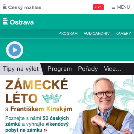
Přejít k hlavnímu obsahu
MENU
ŽIVĚ
PROGRAM
AUDIOARCHIV
KAMERY
Tipy na výlet
Program
Pořady
Více
…