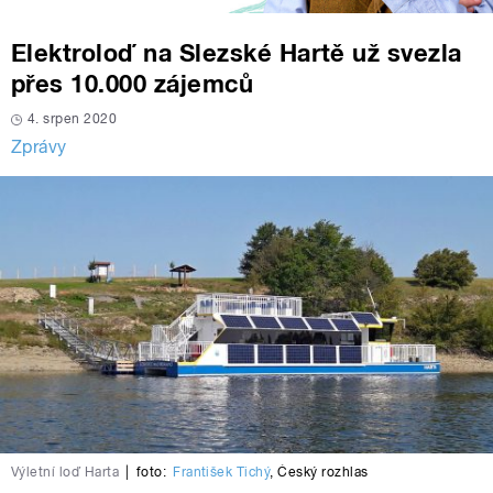
Elektroloď na Slezské Hartě už svezla
přes 10.000 zájemců
4. srpen 2020
Zprávy
Výletní loď Harta
|
foto:
František Tichý
,
Český rozhlas