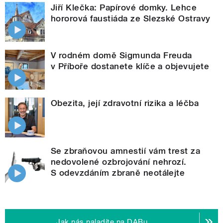
Jiří Klečka: Papírové domky. Lehce
hororová faustiáda ze Slezské Ostravy
V rodném domě Sigmunda Freuda
v Příboře dostanete klíče a objevujete
Obezita, její zdravotní rizika a léčba
Se zbraňovou amnestií vám trest za
nedovolené ozbrojování nehrozí.
S odevzdáním zbraně neotálejte
Jak nás naladíte na DABu