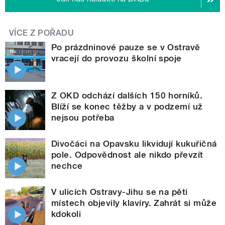
VÍCE Z POŘADU
Po prázdninové pauze se v Ostravě
vracejí do provozu školní spoje
Z OKD odchází dalších 150 horníků.
Blíží se konec těžby a v podzemí už
nejsou potřeba
Divočáci na Opavsku likvidují kukuřičná
pole. Odpovědnost ale nikdo převzít
nechce
V ulicích Ostravy-Jihu se na pěti
místech objevily klavíry. Zahrát si může
kdokoli