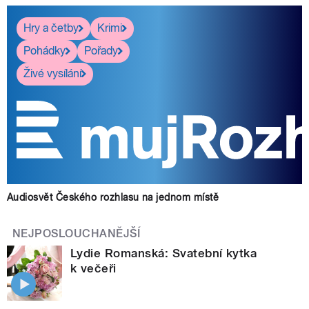
Hry a četby
Krimi
Pohádky
Pořady
Živé vysílání
Audiosvět Českého rozhlasu na jednom místě
NEJPOSLOUCHANĚJŠÍ
Lydie Romanská: Svatební kytka
k večeři