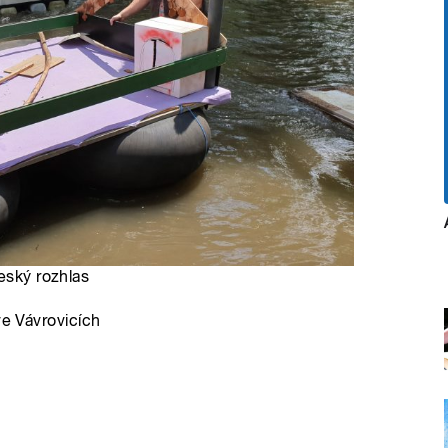
eský rozhlas
ve Vávrovicích