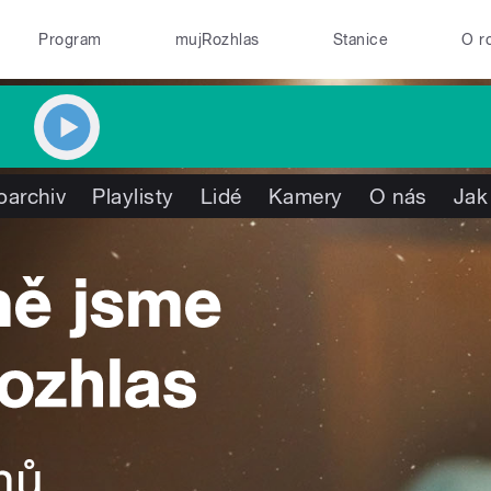
Program
mujRozhlas
Stanice
O r
oarchiv
Playlisty
Lidé
Kamery
O nás
Jak