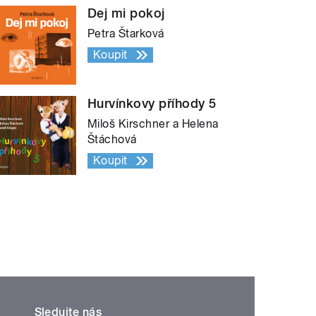
Dej mi pokoj
Petra Štarková
Koupit
Hurvínkovy příhody 5
Miloš Kirschner a Helena
Štáchová
Koupit
Sledujte nás