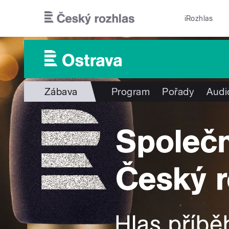
Přejít k hlavnímu obsahu
iRozhlas
Zábava
Program
Pořady
Audi