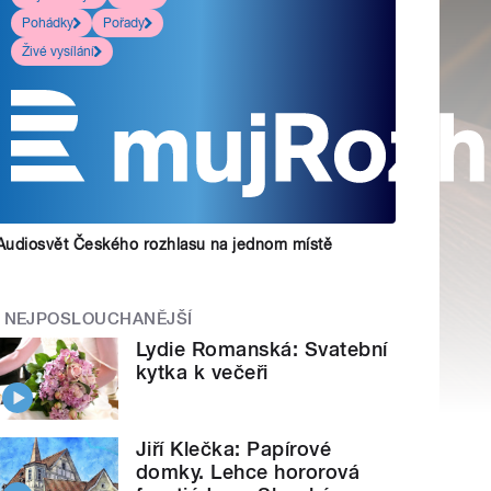
Pohádky
Pořady
Živé vysílání
Audiosvět Českého rozhlasu na jednom místě
NEJPOSLOUCHANĚJŠÍ
Lydie Romanská: Svatební
kytka k večeři
Jiří Klečka: Papírové
domky. Lehce hororová