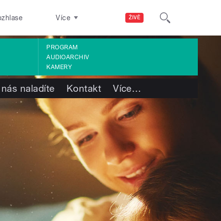
ozhlase
Více
ŽIVĚ
PROGRAM
AUDIOARCHIV
KAMERY
 nás naladíte
Kontakt
Více
…