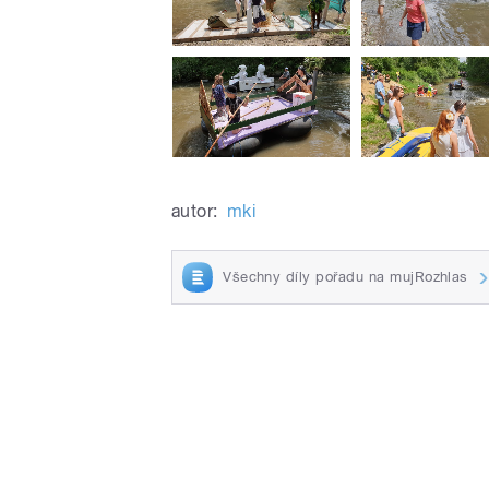
autor:
mki
Všechny díly pořadu na mujRozhlas