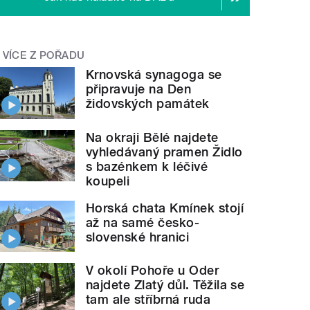
VÍCE Z POŘADU
Krnovská synagoga se
připravuje na Den
židovských památek
Na okraji Bělé najdete
vyhledávaný pramen Židlo
s bazénkem k léčivé
koupeli
Horská chata Kmínek stojí
až na samé česko-
slovenské hranici
V okolí Pohoře u Oder
najdete Zlatý důl. Těžila se
tam ale stříbrná ruda