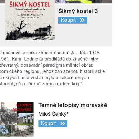
Šikmý kostel 3
Koupit
Románová kronika ztraceného města - léta 1945–
1961. Karin Lednická předkládá do značné míry
převratný, dosavadní paradigma měnící obraz
hornického regionu, jehož zahlazenou historii stále
překrývá tlustá vrstva mýtů a zakořeněných
stereotypů o „černé zemi a rudém kraji“.
Temné letopisy moravské
Miloš Šenkýř
Koupit