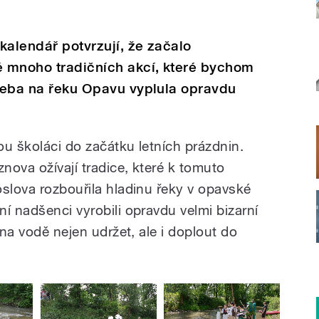
 kalendář potvrzují, že začalo
é mnoho tradičních akcí, které bychom
Třeba na řeku Opavu vyplula opravdu
ou školáci do začátku letních prázdnin.
znova ožívají tradice, které k tomuto
oslova rozbouřila hladinu řeky v opavské
í nadšenci vyrobili opravdu velmi bizarní
 na vodě nejen udržet, ale i doplout do