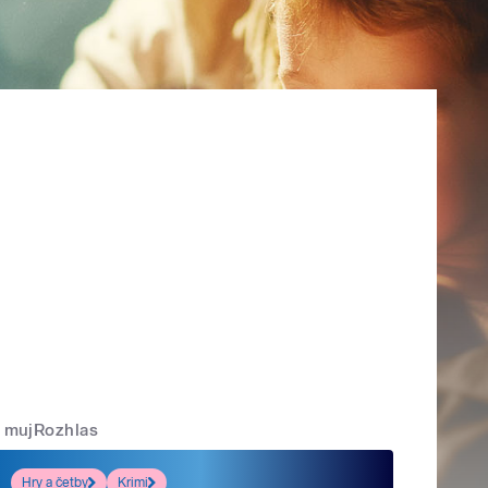
mujRozhlas
Hry a četby
Krimi