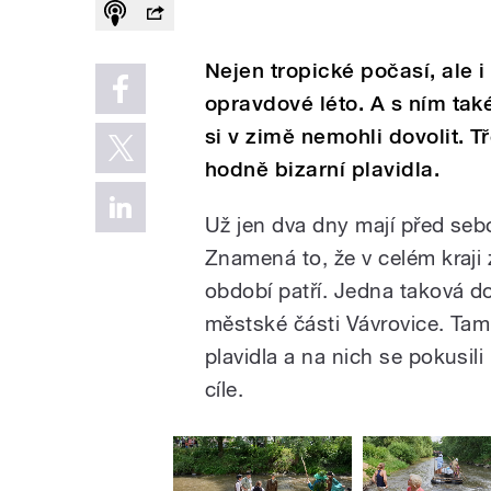
Nejen tropické počasí, ale i
opravdové léto. A s ním tak
si v zimě nemohli dovolit. 
hodně bizarní plavidla.
Už jen dva dny mají před seb
Znamená to, že v celém kraji 
období patří. Jedna taková d
městské části Vávrovice. Tamn
plavidla a na nich se pokusili
cíle.