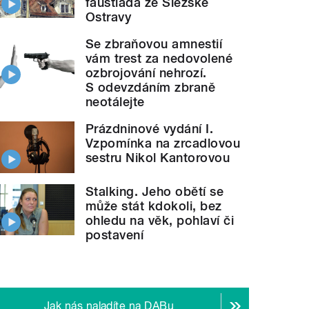
faustiáda ze Slezské
Ostravy
Se zbraňovou amnestií
vám trest za nedovolené
ozbrojování nehrozí.
S odevzdáním zbraně
neotálejte
Prázdninové vydání I.
Vzpomínka na zrcadlovou
sestru Nikol Kantorovou
Stalking. Jeho obětí se
může stát kdokoli, bez
ohledu na věk, pohlaví či
postavení
Jak nás naladíte na DABu