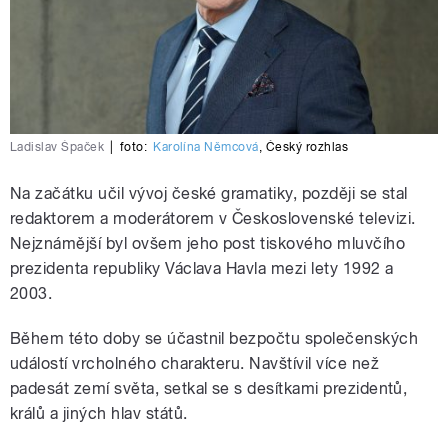
Ladislav Špaček
|
foto:
Karolína Němcová
,
Český rozhlas
Na začátku učil vývoj české gramatiky, později se stal
redaktorem a moderátorem v Československé televizi.
Nejznámější byl ovšem jeho post tiskového mluvčího
prezidenta republiky Václava Havla mezi lety 1992 a
2003.
Během této doby se účastnil bezpočtu společenských
událostí vrcholného charakteru. Navštívil více než
padesát zemí světa, setkal se s desítkami prezidentů,
králů a jiných hlav států.