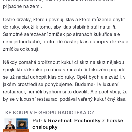
případně na zemi.
Ostré držáky, které upevňují klas a které můžeme chytit
do ruky, slouží k tomu, aby klas stabilně stál na talíři.
Samotné seřezávání zrníček po stranách kukuřice ale
není jednoduché, proto lidé častěji klas uchopí v držáku a
zrníčka odkusují.
Někdy pomáhá proříznout kukuřici skrz na skrz nějakou
špejlí, která kouká po obou stranách. V takovém případě
se už nabízí uchopit klas do ruky. Opět bych ale zvážil, v
jakém prostředí se pohybujeme. Budeme-li v luxusní
restauraci, neměli bychom si to dovolit. Ale pochybuji, že
by se v luxusní restauraci podával vařený kukuřičný klas.
KE KOUPI V E-SHOPU RADIOTEKA.CZ
Patrik Rozehnal: Pochoutky z horské
chaloupky