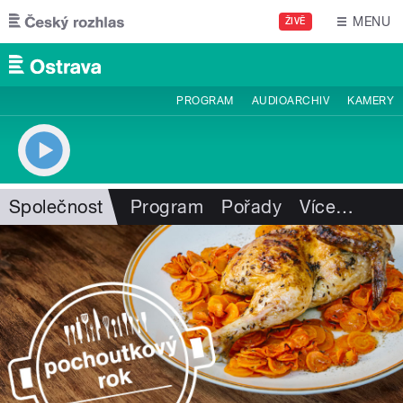
Přejít k hlavnímu obsahu
MENU
ŽIVĚ
PROGRAM
AUDIOARCHIV
KAMERY
Společnost
Program
Pořady
Více
…