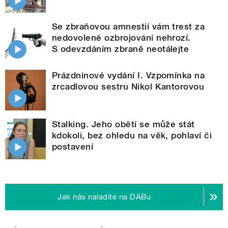
Se zbraňovou amnestií vám trest za
nedovolené ozbrojování nehrozí.
S odevzdáním zbraně neotálejte
Prázdninové vydání I. Vzpomínka na
zrcadlovou sestru Nikol Kantorovou
Stalking. Jeho obětí se může stát
kdokoli, bez ohledu na věk, pohlaví či
postavení
Jak nás naladíte na DABu