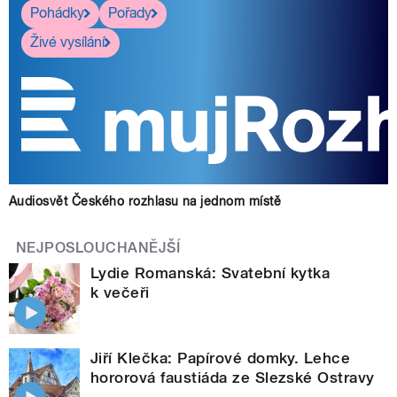
Pohádky
Pořady
Živé vysílání
Audiosvět Českého rozhlasu na jednom místě
NEJPOSLOUCHANĚJŠÍ
Lydie Romanská: Svatební kytka
k večeři
Jiří Klečka: Papírové domky. Lehce
hororová faustiáda ze Slezské Ostravy