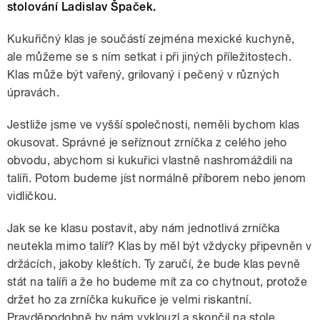
stolování Ladislav Špaček.
Kukuřičný klas je součástí zejména mexické kuchyně,
ale můžeme se s ním setkat i při jiných příležitostech.
Klas může být vařený, grilovaný i pečený v různých
úpravách.
Jestliže jsme ve vyšší společnosti, neměli bychom klas
okusovat. Správné je seříznout zrníčka z celého jeho
obvodu, abychom si kukuřici vlastně nashromáždili na
talíři. Potom budeme jíst normálně příborem nebo jenom
vidličkou.
Jak se ke klasu postavit, aby nám jednotlivá zrníčka
neutekla mimo talíř? Klas by měl být vždycky připevněn v
držácích, jakoby kleštích. Ty zaručí, že bude klas pevně
stát na talíři a že ho budeme mít za co chytnout, protože
držet ho za zrníčka kukuřice je velmi riskantní.
Pravděpodobně by nám vyklouzl a skončil na stole,