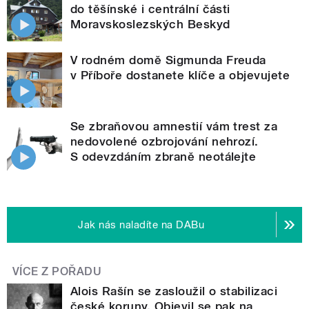
do těšínské i centrální části
Moravskoslezských Beskyd
V rodném domě Sigmunda Freuda
v Příboře dostanete klíče a objevujete
Se zbraňovou amnestií vám trest za
nedovolené ozbrojování nehrozí.
S odevzdáním zbraně neotálejte
Jak nás naladíte na DABu
VÍCE Z POŘADU
Alois Rašín se zasloužil o stabilizaci
české koruny. Objevil se pak na