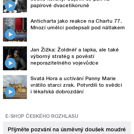
papírové dvacetikoruně
Anticharta jako reakce na Chartu 77.
Mnozí umělci podepsali pod nátlakem
Jan Žižka: Žoldnéř a lapka, ale také
výborný stratég s pověstí
neporazitelného vojevůdce
Svatá Hora a uctívání Panny Marie
vrátilo starci zrak. Potvrdili to svědci
i lékařská dobrozdání
E-SHOP ČESKÉHO ROZHLASU
Přijměte pozvání na úsměvný doušek moudré