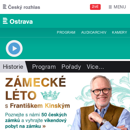
Přejít k hlavnímu obsahu
MENU
ŽIVĚ
PROGRAM
AUDIOARCHIV
KAMERY
Historie
Program
Pořady
Více
…