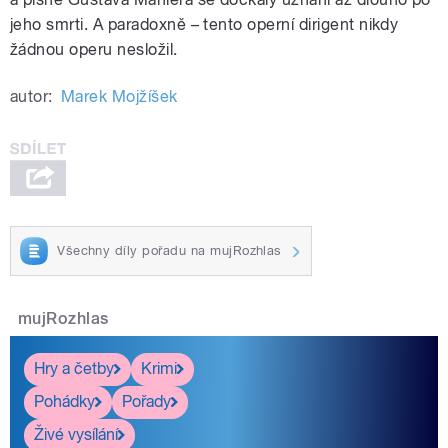
jeho smrti. A paradoxně – tento operní dirigent nikdy
žádnou operu nesložil.
autor:
Marek Mojžíšek
Všechny díly pořadu na mujRozhlas
mujRozhlas
Hry a četby
Krimi
Pohádky
Pořady
Živé vysílání