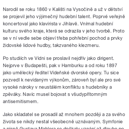
Narodil se roku 1860 v Kališti na Vysočině a už v dětství
se projevil jeho výjimečný hudební talent. Poprvé veřejně
koncertoval jako klavírista v Jihlavě. Vnímal hudební
kulturu svého kraje, která se odrazila v jeho tvorbě. Proto
se v ní vedle sebe objeví třeba pohřební pochod a prvky
židovské lidové hudby, takzvaného klezmeru.
Po studiích ve Vídni se proslavil nejdřív jako dirigent.
Nejprve v Budapešti, pak v Hamburku a od roku 1897
jako umělecký ředitel Vídeňské dvorské opery. Tu sice
pozvedl k nevídaným výkonům, zároveň byl ale pro své
vysoké nároky v neustálém konfliktu s hudebníky a
zpěváky. Navíc musel bojovat s všudypřítomným
antisemitismem.
Jako skladatel se prosadil až mnohem později a za svého
života se nikdy nestal všeobecně uznávaným. Symfonie
a písně Gustava Mahlera se dočkaly uznání až dlouho po