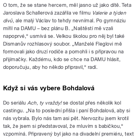
O tom, že se stane hercem, měl jasno už jako dítě. Teta
Jaroslava Schallerová zazářila ve filmu
Valerie a týden
divů
, ale malý Václav to tehdy nevnímal. Po gymnáziu
mířil na DAMU – bez plánu B. „Naštěstí mě vzali
napoprvé,“ usmívá se. Velkou školou pro něj byl také
Dismanův rozhlasový soubor. „Manželé Fleglovi mě
formovali jako druzí rodiče a pomohli i s přípravou na
přijímačky. Každému, kdo se chce na DAMU hlásit,
doporučuju, aby ho někdo připravil,“ radí.
Když si vás vybere Bohdalová
Do seriálu
Ach, ty vraždy!
se dostal přes několik kol
castingu. „Na to poslední přišla i paní Bohdalová, aby si
nás vybrala. Bylo nás tam asi pět. Nervozitu jsem krotil
tak, že jsem si představoval, že mluvím s babičkou,“
vzpomíná. Připravený byl jako na divadelní premiéru, text