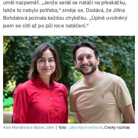
uměl nazpaměť. „Jenže seriál se natáčí na přeskáčku,
takže to nebylo potřeba,“ směje se. Dodává, že Jiřina
Bohdalová poznala každou chybičku. „Úplně uvolněný
jsem se cítil až po půl roce natáčení.“
Alex Mynářová a Václav Jílek
|
foto:
Jana Myslivečková
,
Český rozhlas