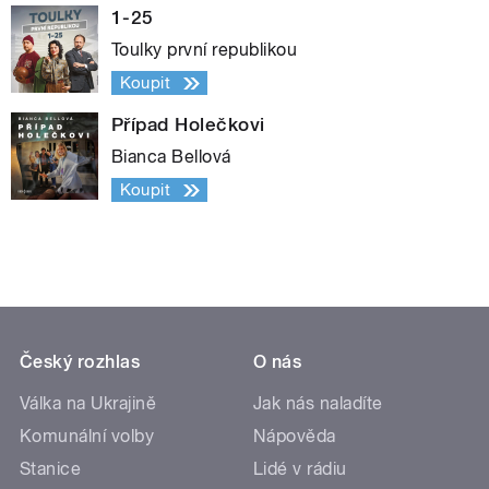
1-25
Toulky první republikou
Koupit
Případ Holečkovi
Bianca Bellová
Koupit
Český rozhlas
O nás
Válka na Ukrajině
Jak nás naladíte
Komunální volby
Nápověda
Stanice
Lidé v rádiu