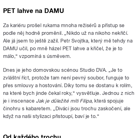
PET lahve na DAMU
Za kariéru prošel rukama mnoha režisérů a přístup se
podle něj hodně proměnil. „Nikdo už na nikoho nekřičí.
Ale já jsem to ještě zažil. Petr Svojtka, který mě tehdy na
DAMU učil, po mně házel PET lahve a křičel, že je to
málo,“ vzpomíná s úsměvem.
Dnes je jeho domovskou scénou Studio DVA. „Je to
zvláštní říct, protože tam není pevný soubor, funguje to
přes smlouvy a hostování. Díky tomu se dostanu k rolím,
na které bych jinde čekal roky,“ vysvětluje. Jednou z nich
je i inscenace
Jak je důležité míti Filipa
, která spojuje
činohru s kabaretem. „Diváci jsou trochu zaskočení, ale
když na naši stylizaci přistoupí, baví je to.“
Od každého trochu