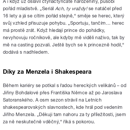
A i když už oslavil čtyřiačtyřicáté narozeniny, působí
pořád mladistvě. „Seriál
Ach, ty vraždy!
se natáčel před
16 lety a já se cítím pořád stejně,“ směje se herec, který
svůj vzhled přisuzuje pohybu. „Sportuju, tančím… herec
má prostě zrát. Když hledají prince do pohádky,
nevyhovuju ročníkově, ale kdyby mě viděli naživo, tak by
mě na casting pozvali. Ještě bych se k princezně hodil,“
dodává s nadhledem.
Díky za Menzela i Shakespeara
Během kariéry se potkal s řadou hereckých velikánů – od
Jiřiny Bohdalové přes Františka Němce až po Jaroslava
Satoranského. A osm sezon strávil na Letních
shakespearovských slavnostech, kde hrál pod vedením
Jiřího Menzela. „Děkuji tam nahoru za ty příležitosti, jsem
za ně neskutečně vděčný,“ říká s pokorou.