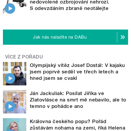
nedovolené ozbrojování nehrozí.
S odevzdáním zbraně neotálejte
Jak nás naladíte na DABu
VÍCE Z POŘADU
Olympijský vítěz Josef Dostál: V kajaku
jsem poprvé seděl ve třech letech a
hned jsem se cvakl
Ján Jackuliak: Posílat Jiříka ve
Zlatovlásce na smrt mě nebavilo, ale to
temno v pohádce ano
Královna českého popu? Pořád
zůstávám nohama na zemi, říká Helena