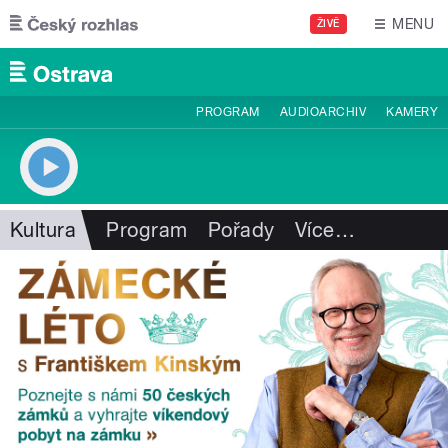
Přejít k hlavnímu obsahu
MENU
ŽIVĚ
PROGRAM
AUDIOARCHIV
KAMERY
Kultura
Program
Pořady
Více
…