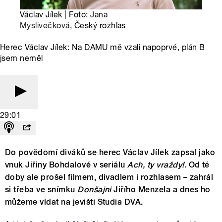
Václav Jílek | Foto:
Jana
Myslivečková
, Český rozhlas
Herec Václav Jílek: Na DAMU mě vzali napoprvé, plán B
jsem neměl
29:01
Do povědomí diváků se herec Václav Jílek zapsal jako
vnuk Jiřiny Bohdalové v seriálu
Ach, ty vraždy!
. Od té
doby ale prošel filmem, divadlem i rozhlasem – zahrál
si třeba ve snímku
Donšajni
Jiřího Menzela a dnes ho
můžeme vídat na jevišti Studia DVA.