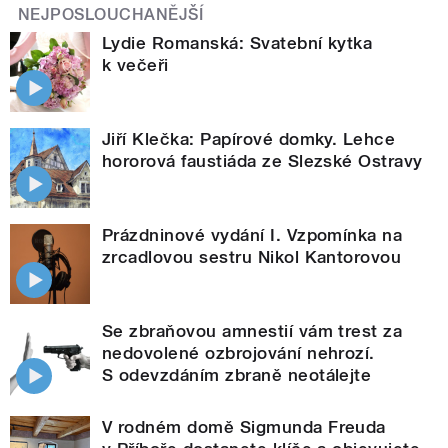
NEJPOSLOUCHANĚJŠÍ
Lydie Romanská: Svatební kytka
k večeři
Jiří Klečka: Papírové domky. Lehce
hororová faustiáda ze Slezské Ostravy
Prázdninové vydání I. Vzpomínka na
zrcadlovou sestru Nikol Kantorovou
Se zbraňovou amnestií vám trest za
nedovolené ozbrojování nehrozí.
S odevzdáním zbraně neotálejte
V rodném domě Sigmunda Freuda