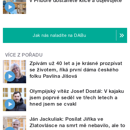
v Příboře dostanete klíče a objevujete
Jak nás naladíte na DABu
VÍCE Z POŘADU
Zpívám už 40 let a je krásné prozpívat
se životem, říká první dáma českého
folku Pavlína Jíšová
Olympijský vítěz Josef Dostál: V kajaku
jsem poprvé seděl ve třech letech a
hned jsem se cvakl
Ján Jackuliak: Posílat Jiříka ve
Zlatovlásce na smrt mě nebavilo, ale to