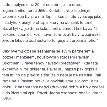
Letos uplynulo už 20 let od smrti jejího otce,
legendárního herce Jiřího Kodeta. „Nejzásadnější
vzpomínkou byl pro mě Těptín, kde si tátu vybavuju jako
mladýho krásnýho chlapa, který na co sáhl, to uměl.
Sázel kytky, jezdil na kole, uměl stáhnout králíka za 42
sekund, zedničil, kosil trávu, šermoval. Byly to zajímavé
životní lekce a dodneška to funguje a čerpám z toho.“
Díky svému otci se seznámila se svým partnerem a
později manželem, houslovým virtuosem Pavlem
Šporclem. „Pavel tehdy navštívil představení, kde táta
exceloval v roli dirigenta. Pavel mu napsal pak dopis a
táta mi ho dal přečíst s tím, že o něm ještě uslyším. Pak
jsme se s Pavlem potkali a povídali jsme si o tom. V tu
dobu už na tom táta nebyl zdravotně dobře a brzy odešel
a do života mi vplul Pavel. Jedna osobnost odešla, druhá
přišla.“