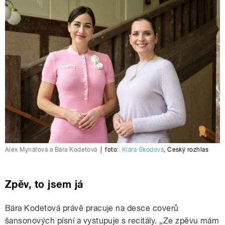
Alex Mynářová a Bára Kodetová
|
foto:
Klára Škodová
,
Český rozhlas
Zpěv, to jsem já
Bára Kodetová právě pracuje na desce coverů
šansonových písní a vystupuje s recitály. „Ze zpěvu mám