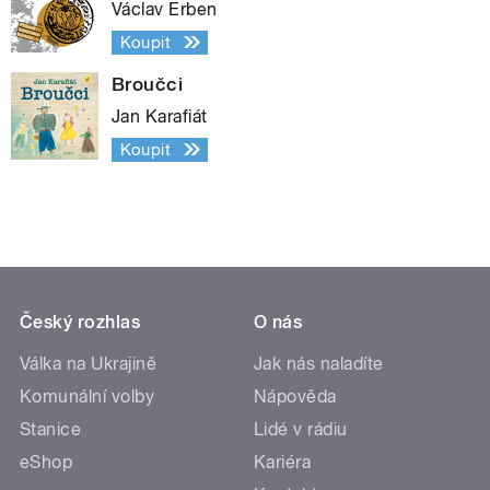
Václav Erben
Koupit
Broučci
Jan Karafiát
Koupit
Český rozhlas
O nás
Válka na Ukrajině
Jak nás naladíte
Komunální volby
Nápověda
Stanice
Lidé v rádiu
eShop
Kariéra