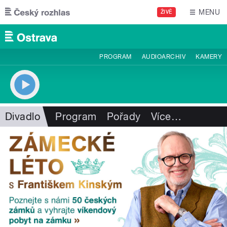
Přejít k hlavnímu obsahu
MENU
ŽIVĚ
PROGRAM
AUDIOARCHIV
KAMERY
Divadlo
Program
Pořady
Více
…