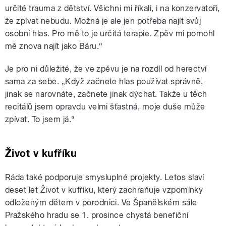
určité trauma z dětství. Všichni mi říkali, i na konzervatoři,
že zpívat nebudu. Možná je ale jen potřeba najít svůj
osobní hlas. Pro mě to je určitá terapie. Zpěv mi pomohl
mě znova najít jako Báru.“
Je pro ni důležité, že ve zpěvu je na rozdíl od herectví
sama za sebe. „Když začnete hlas používat správně,
jinak se narovnáte, začnete jinak dýchat. Takže u těch
recitálů jsem opravdu velmi šťastná, moje duše může
zpívat. To jsem já.“
Život v kufříku
Ráda také podporuje smysluplné projekty. Letos slaví
deset let Život v kufříku, který zachraňuje vzpomínky
odloženým dětem v porodnici. Ve Španělském sále
Pražského hradu se 1. prosince chystá benefiční