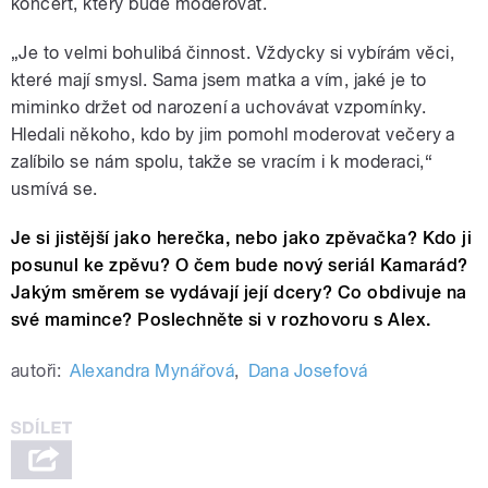
koncert, který bude moderovat.
„Je to velmi bohulibá činnost. Vždycky si vybírám věci,
které mají smysl. Sama jsem matka a vím, jaké je to
miminko držet od narození a uchovávat vzpomínky.
Hledali někoho, kdo by jim pomohl moderovat večery a
zalíbilo se nám spolu, takže se vracím i k moderaci,“
usmívá se.
Je si jistější jako herečka, nebo jako zpěvačka? Kdo ji
posunul ke zpěvu? O čem bude nový seriál Kamarád?
Jakým směrem se vydávají její dcery? Co obdivuje na
své mamince? Poslechněte si v rozhovoru s Alex.
autoři:
Alexandra Mynářová
,
Dana Josefová