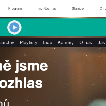
Program
mujRozhlas
Stanice
O r
oarchiv
Playlisty
Lidé
Kamery
O nás
Jak