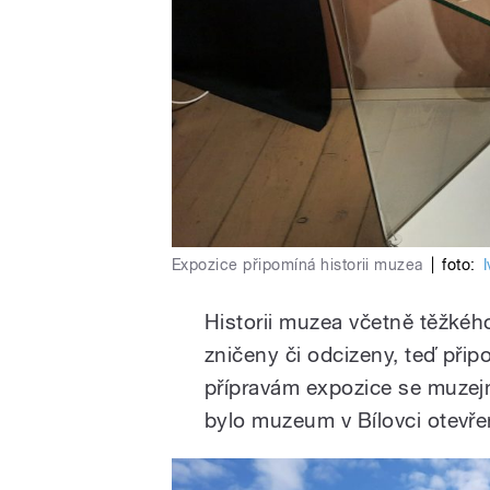
Expozice připomíná historii muzea
|
foto:
Historii muzea včetně těžkého
zničeny či odcizeny, teď přip
přípravám expozice se muzejn
bylo muzeum v Bílovci otevře