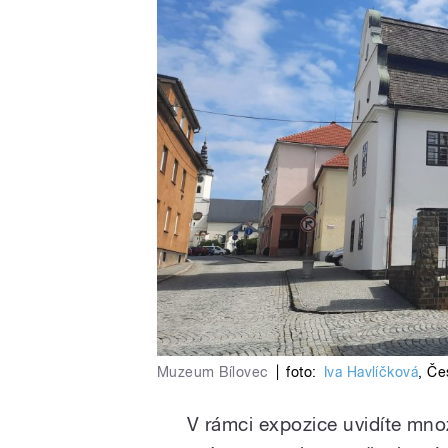
Muzeum Bílovec
|
foto:
Iva Havlíčková
,
Če
V rámci expozice uvidíte mno