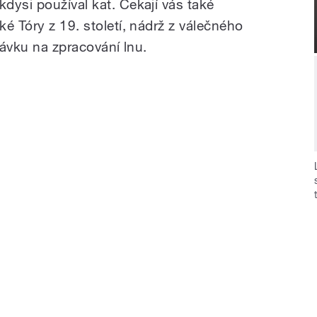
dysi používal kat. Čekají vás také
é Tóry z 19. století, nádrž z válečného
lávku na zpracování lnu.