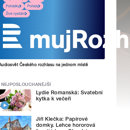
Pohádky
Pořady
Živé vysílání
Audiosvět Českého rozhlasu na jednom místě
NEJPOSLOUCHANĚJŠÍ
Lydie Romanská: Svatební
kytka k večeři
Jiří Klečka: Papírové
domky. Lehce hororová