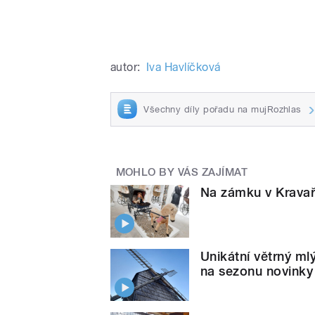
autor:
Iva Havlíčková
Všechny díly pořadu na mujRozhlas
MOHLO BY VÁS ZAJÍMAT
Na zámku v Kravaří
Unikátní větrný m
na sezonu novinky