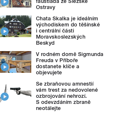
faustiáda ze Slezské
Ostravy
Chata Skalka je ideálním
východiskem do těšínské
i centrální části
Moravskoslezských
Beskyd
V rodném domě Sigmunda
Freuda v Příboře
dostanete klíče a
objevujete
Se zbraňovou amnestií
vám trest za nedovolené
ozbrojování nehrozí.
S odevzdáním zbraně
neotálejte