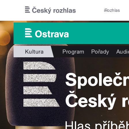
Přejít k hlavnímu obsahu
iRozhlas
Kultura
Program
Pořady
Audi