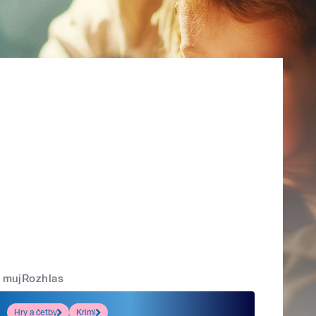
mujRozhlas
Hry a četby
Krimi