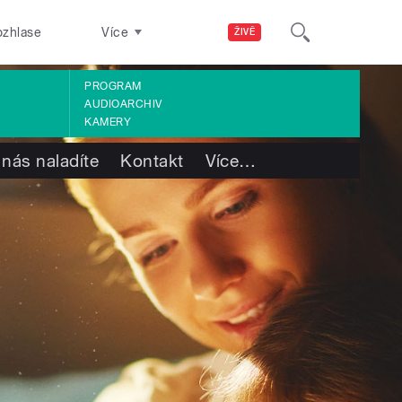
ozhlase
Více
ŽIVĚ
PROGRAM
AUDIOARCHIV
KAMERY
 nás naladíte
Kontakt
Více
…