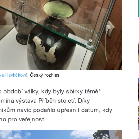
Iva Havlíčková
,
Český rozhlas
 období války, kdy byly sbírky téměř
omíná výstava Příběh století. Díky
íkům navíc podařilo upřesnit datum, kdy
no pro veřejnost.