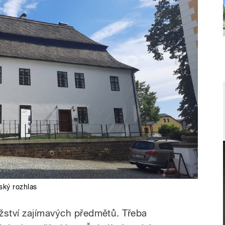
ský rozhlas
žství zajímavých předmětů. Třeba