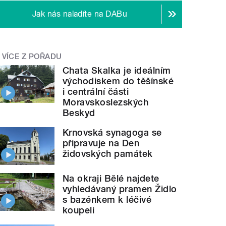
Jak nás naladíte na DABu
VÍCE Z POŘADU
Chata Skalka je ideálním
východiskem do těšínské
i centrální části
Moravskoslezských
Beskyd
Krnovská synagoga se
připravuje na Den
židovských památek
Na okraji Bělé najdete
vyhledávaný pramen Židlo
s bazénkem k léčivé
koupeli