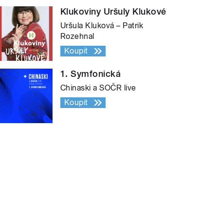
Klukoviny Uršuly Klukové
Uršula Kluková – Patrik
Rozehnal
Koupit
1. Symfonická
Chinaski a SOČR live
Koupit