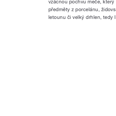
vzácnou pochvu meče, který k
předměty z porcelánu, židovsk
letounu či velký drhlen, tedy 