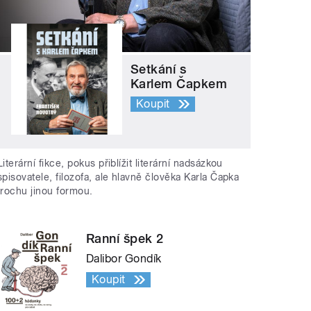
Setkání s
Karlem Čapkem
Koupit
Literární fikce, pokus přiblížit literární nadsázkou
spisovatele, filozofa, ale hlavně člověka Karla Čapka
trochu jinou formou.
Ranní špek 2
Dalibor Gondík
Koupit