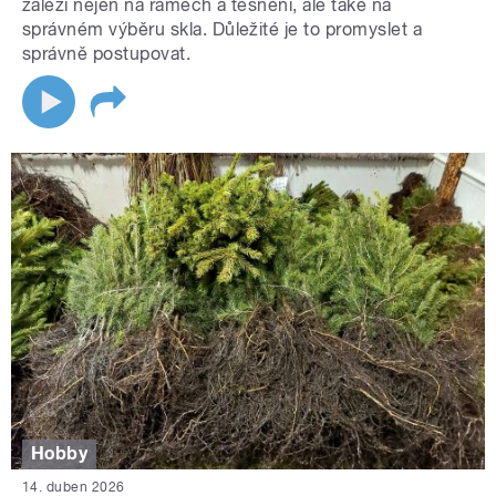
záleží nejen na rámech a těsnění, ale také na
správném výběru skla. Důležité je to promyslet a
správně postupovat.
Hobby
14. duben 2026