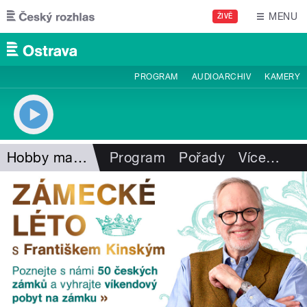
Přejít k hlavnímu obsahu
MENU
ŽIVĚ
PROGRAM
AUDIOARCHIV
KAMERY
Hobby magazín
Program
Pořady
Více
…