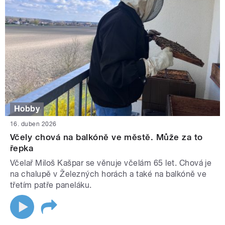
Hobby
16. duben 2026
Včely chová na balkóně ve městě. Může za to
řepka
Včelař Miloš Kašpar se věnuje včelám 65 let. Chová je
na chalupě v Železných horách a také na balkóně ve
třetím patře paneláku.