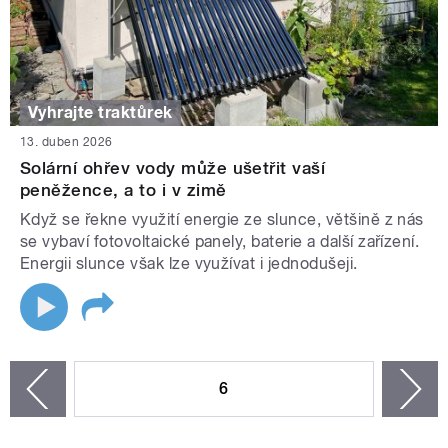
Vyhrajte traktůrek
13. duben 2026
Solární ohřev vody může ušetřit vaší
peněžence, a to i v zimě
Když se řekne využití energie ze slunce, většině z nás
se vybaví fotovoltaické panely, baterie a další zařízení.
Energii slunce však lze využívat i jednodušeji.
STRÁNKY
6
n
zí