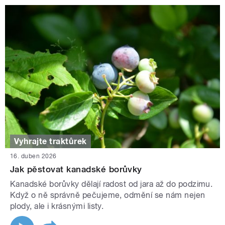
Vyhrajte traktůrek
16. duben 2026
Jak pěstovat kanadské borůvky
Kanadské borůvky dělají radost od jara až do podzimu.
Když o ně správně pečujeme, odmění se nám nejen
plody, ale i krásnými listy.