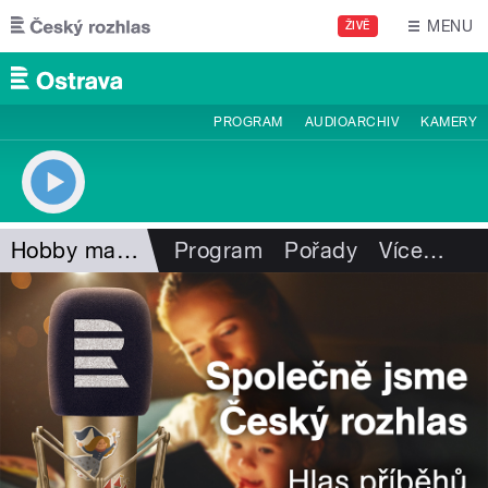
Přejít k hlavnímu obsahu
MENU
ŽIVĚ
PROGRAM
AUDIOARCHIV
KAMERY
Hobby magazín
Program
Pořady
Více
…