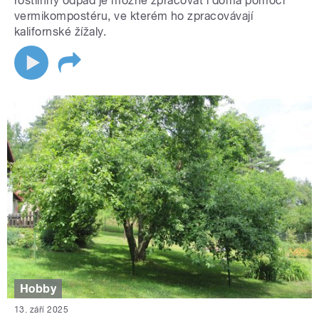
rostlinný odpad je možné zpracovat i doma pomocí
vermikompostéru, ve kterém ho zpracovávají
kalifornské žížaly.
Hobby
13. září 2025