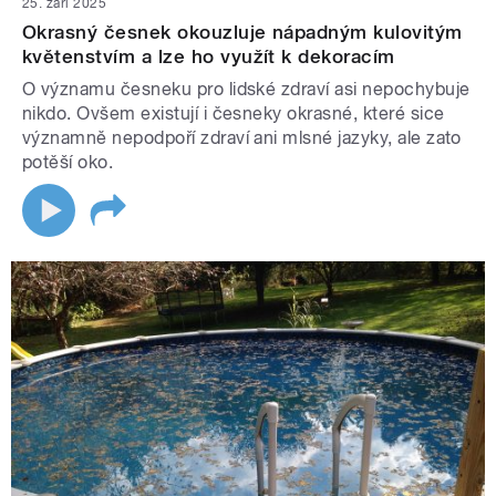
25. září 2025
Okrasný česnek okouzluje nápadným kulovitým
květenstvím a lze ho využít k dekoracím
O významu česneku pro lidské zdraví asi nepochybuje
nikdo. Ovšem existují i česneky okrasné, které sice
významně nepodpoří zdraví ani mlsné jazyky, ale zato
potěší oko.