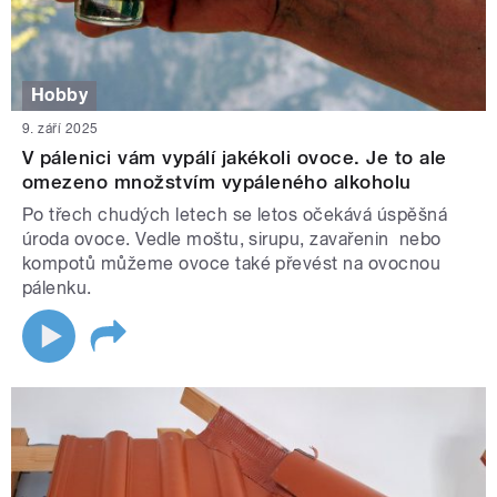
Hobby
9. září 2025
V pálenici vám vypálí jakékoli ovoce. Je to ale
omezeno množstvím vypáleného alkoholu
Po třech chudých letech se letos očekává úspěšná
úroda ovoce. Vedle moštu, sirupu, zavařenin nebo
kompotů můžeme ovoce také převést na ovocnou
pálenku.