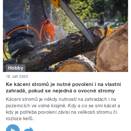
Hobby
18. září 2025
Ke kácení stromů je nutné povolení i na vlastní
zahradě, pokud se nejedná o ovocné stromy
Kácení stromů je někdy nutností na zahradách i na
pozemcích ve volné krajině. Kdy a co se smí kácet a
kdy je potřeba povolení závisí na velikosti stromu či
rozloze keřů.