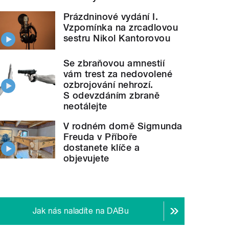
Prázdninové vydání I.
Vzpomínka na zrcadlovou
sestru Nikol Kantorovou
Se zbraňovou amnestií
vám trest za nedovolené
ozbrojování nehrozí.
S odevzdáním zbraně
neotálejte
V rodném domě Sigmunda
Freuda v Příboře
dostanete klíče a
objevujete
Jak nás naladíte na DABu