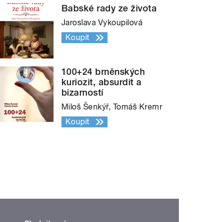
Babské rady ze života
Jaroslava Vykoupilová
Koupit
100+24 brněnských
kuriozit, absurdit a
bizarností
Miloš Šenkýř, Tomáš Kremr
Koupit