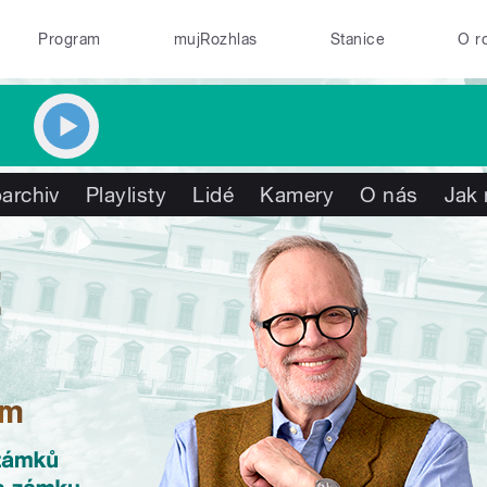
Program
mujRozhlas
Stanice
O r
archiv
Playlisty
Lidé
Kamery
O nás
Jak 