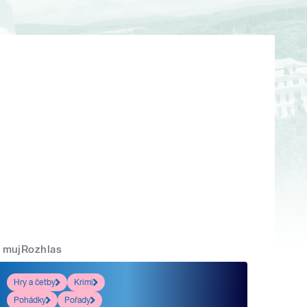
mujRozhlas
Hry a četby
Krimi
Pohádky
Pořady