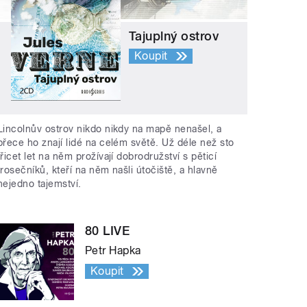
Tajuplný ostrov
Koupit
Lincolnův ostrov nikdo nikdy na mapě nenašel, a
přece ho znají lidé na celém světě. Už déle než sto
třicet let na něm prožívají dobrodružství s pěticí
trosečníků, kteří na něm našli útočiště, a hlavně
nejedno tajemství.
80 LIVE
Petr Hapka
Koupit