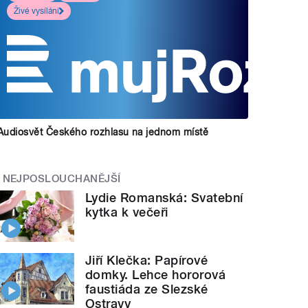
Živé vysílání
Audiosvět Českého rozhlasu na jednom místě
NEJPOSLOUCHANĚJŠÍ
Lydie Romanská: Svatební
kytka k večeři
Jiří Klečka: Papírové
domky. Lehce hororová
faustiáda ze Slezské
Ostravy