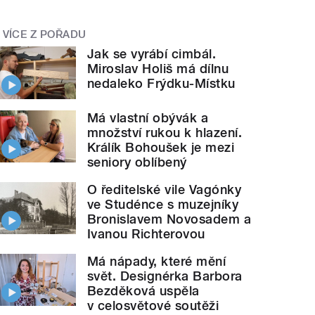
VÍCE Z POŘADU
Jak se vyrábí cimbál.
Miroslav Holiš má dílnu
nedaleko Frýdku-Místku
Má vlastní obývák a
množství rukou k hlazení.
Králík Bohoušek je mezi
seniory oblíbený
O ředitelské vile Vagónky
ve Studénce s muzejníky
Bronislavem Novosadem a
Ivanou Richterovou
Má nápady, které mění
svět. Designérka Barbora
Bezděková uspěla
v celosvětové soutěži