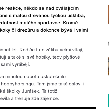
é reakce, někdo se nad cválajícím
oně s malou dřevěnou tyčkou ušklíbá,
 zdatnost malého sportovce. Kromě
skoky či drezůru a dokonce bývá i velmi
áct let. Rodiče tuto zálibu velmi vítají,
rtují a také si své hobíky, tedy plyšové
sami vyrábějí.
e minulou sobotu uskutečnilo
v hobbyhorsingu. Tam jsme také oslovili
é školky Jurášek. Ta totiž
vila a trénuje zde zájemce.