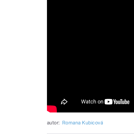
FINNISH HOBBYHORSE CH
autor:
Romana Kubicová