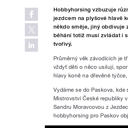
Hobbyhorsing vzbuzuje různ
jezdcem na plyšové hlavě k
někdo směje, jiný obdivuje
běhání totiž musí zvládat i 
tvořivý.
Průměrný věk závodících je třin
vždyť děti o něco usilují, spo
hlavy koně na dřevěné tyčce, 
Vydáme se do Paskova, kde s
Mistrovství České republiky 
Sandru Moravcovou z Jezdeck
hobbyhorsing pro Paskov obje