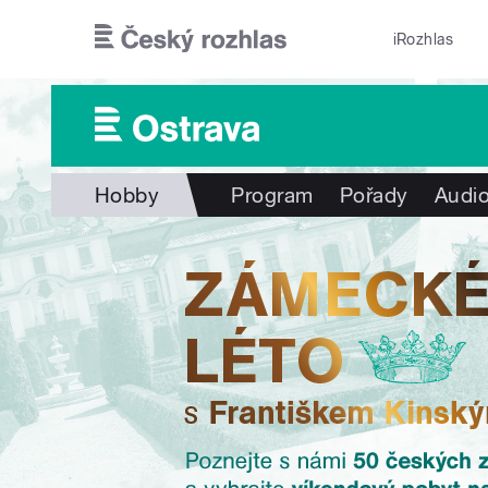
Přejít k hlavnímu obsahu
iRozhlas
Hobby
Program
Pořady
Audio