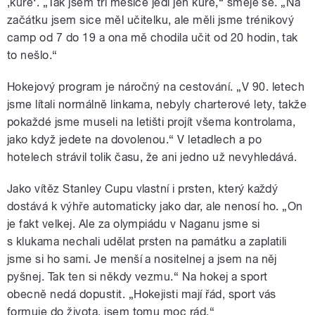
‚kuře‘. „Tak jsem tři měsíce jedl jen kuře,“ směje se. „Na
začátku jsem sice měl učitelku, ale měli jsme trénikový
camp od 7 do 19 a ona mě chodila učit od 20 hodin, tak
to nešlo.“
Hokejový program je náročný na cestování. „V 90. letech
jsme lítali normálně linkama, nebyly charterové lety, takže
pokaždé jsme museli na letišti projít všema kontrolama,
jako když jedete na dovolenou.“ V letadlech a po
hotelech strávil tolik času, že ani jedno už nevyhledává.
Jako vítěz Stanley Cupu vlastní i prsten, který každý
dostává k výhře automaticky jako dar, ale nenosí ho. „On
je fakt velkej. Ale za olympiádu v Naganu jsme si
s klukama nechali udělat prsten na památku a zaplatili
jsme si ho sami. Je menší a nositelnej a jsem na něj
pyšnej. Tak ten si někdy vezmu.“ Na hokej a sport
obecně nedá dopustit. „Hokejisti mají řád, sport vás
formuje do života, jsem tomu moc rád.“