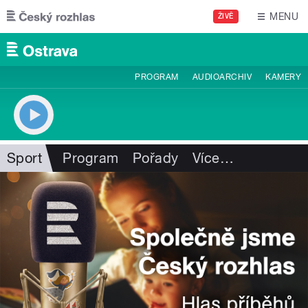
Přejít k hlavnímu obsahu
MENU
ŽIVĚ
PROGRAM
AUDIOARCHIV
KAMERY
Sport
Program
Pořady
Více
…