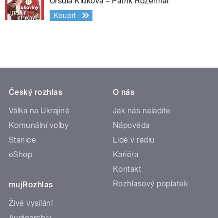
Uršula Kluková – Patrik Rozehnal
Koupit
Český rozhlas
O nás
Válka na Ukrajině
Jak nás naladíte
Komunální volby
Nápověda
Stanice
Lidé v rádiu
eShop
Kariéra
Kontakt
Rozhlasový poplatek
mujRozhlas
Živé vysílání
Audioarchiv