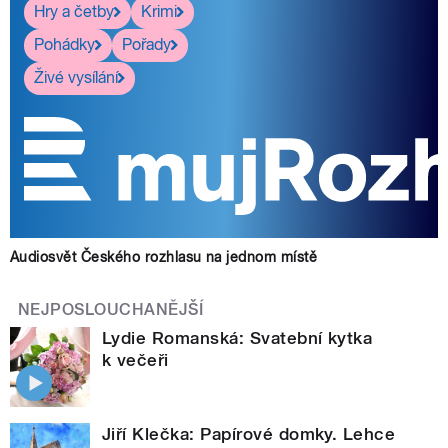
Hry a četby
Krimi
Pohádky
Pořady
Živé vysílání
Audiosvět Českého rozhlasu na jednom místě
NEJPOSLOUCHANĚJŠÍ
Lydie Romanská: Svatební kytka
k večeři
Jiří Klečka: Papírové domky. Lehce