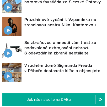
hororová faustiáda ze Slezské Ostravy
Prázdninové vydání I. Vzpomínka na
zrcadlovou sestru Nikol Kantorovou
Se zbraňovou amnestií vám trest za
nedovolené ozbrojování nehrozí.
S odevzdáním zbraně neotálejte
V rodném domě Sigmunda Freuda
v Příboře dostanete klíče a objevujete
Jak nás naladíte na DABu