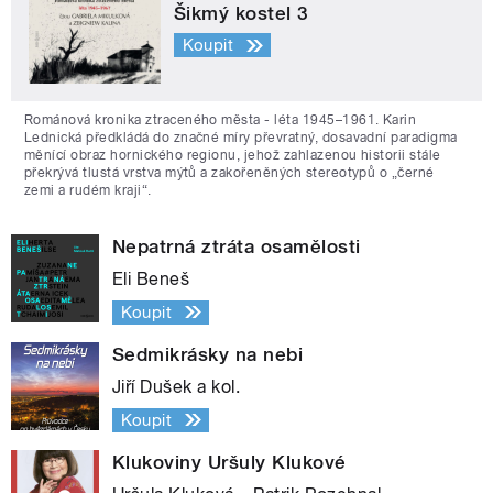
Šikmý kostel 3
Koupit
Románová kronika ztraceného města - léta 1945–1961. Karin
Lednická předkládá do značné míry převratný, dosavadní paradigma
měnící obraz hornického regionu, jehož zahlazenou historii stále
překrývá tlustá vrstva mýtů a zakořeněných stereotypů o „černé
zemi a rudém kraji“.
Nepatrná ztráta osamělosti
Eli Beneš
Koupit
Sedmikrásky na nebi
Jiří Dušek a kol.
Koupit
Klukoviny Uršuly Klukové