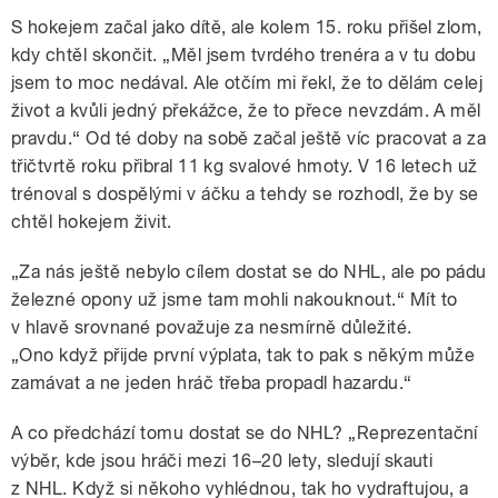
S hokejem začal jako dítě, ale kolem 15. roku přišel zlom,
kdy chtěl skončit. „Měl jsem tvrdého trenéra a v tu dobu
jsem to moc nedával. Ale otčím mi řekl, že to dělám celej
život a kvůli jedný překážce, že to přece nevzdám. A měl
pravdu.“ Od té doby na sobě začal ještě víc pracovat a za
třičtvrtě roku přibral 11 kg svalové hmoty. V 16 letech už
trénoval s dospělými v áčku a tehdy se rozhodl, že by se
chtěl hokejem živit.
„Za nás ještě nebylo cílem dostat se do NHL, ale po pádu
železné opony už jsme tam mohli nakouknout.
“
Mít to
v hlavě srovnané považuje za nesmírně důležité.
„Ono
když přijde první výplata, tak to pak s někým může
zamávat a ne jeden hráč třeba propadl hazardu.“
A co předchází tomu dostat se do NHL? „Reprezentační
výběr, kde jsou hráči mezi 16–20 lety, sledují skauti
z NHL. Když si někoho vyhlédnou, tak ho vydraftujou, a