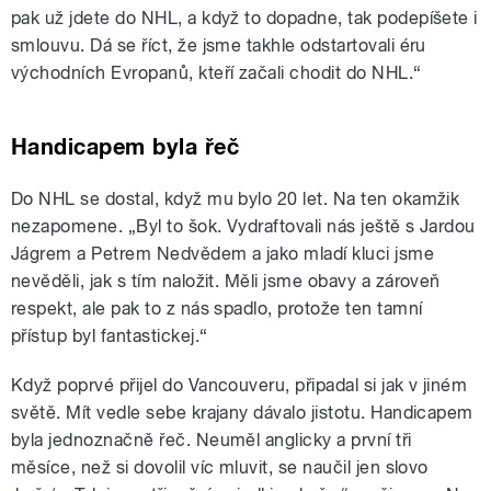
pak už jdete do NHL, a když to dopadne, tak podepíšete i
smlouvu. Dá se říct, že jsme takhle odstartovali éru
východních Evropanů, kteří začali chodit do NHL.“
Handicapem byla řeč
Do NHL se dostal, když mu bylo 20 let. Na ten okamžik
nezapomene. „Byl to šok. Vydraftovali nás ještě s Jardou
Jágrem a Petrem Nedvědem a jako mladí kluci jsme
nevěděli, jak s tím naložit. Měli jsme obavy a zároveň
respekt, ale pak to z nás spadlo, protože ten tamní
přístup byl fantastickej.“
Když poprvé přijel do Vancouveru, připadal si jak v jiném
světě. Mít vedle sebe krajany dávalo jistotu. Handicapem
byla jednoznačně řeč. Neuměl anglicky a první tři
měsíce, než si dovolil víc mluvit, se naučil jen slovo