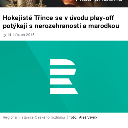
Hokejisté Třince se v úvodu play-off
potýkají s nerozehraností a marodkou
14. březen 2015
Regionální stanice Českého rozhlasu
|
foto:
Aleš Vavřík