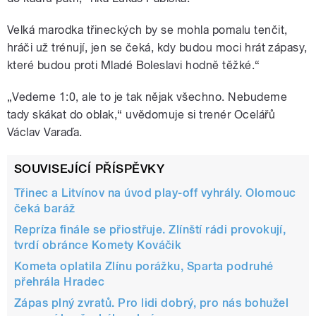
Velká marodka třineckých by se mohla pomalu tenčit,
hráči už trénují, jen se čeká, kdy budou moci hrát zápasy,
které budou proti Mladé Boleslavi hodně těžké.“
„Vedeme 1:0, ale to je tak nějak všechno. Nebudeme
tady skákat do oblak,“ uvědomuje si trenér Ocelářů
Václav Varaďa.
SOUVISEJÍCÍ PŘÍSPĚVKY
Třinec a Litvínov na úvod play-off vyhrály. Olomouc
čeká baráž
Repríza finále se přiostřuje. Zlínští rádi provokují,
tvrdí obránce Komety Kováčik
Kometa oplatila Zlínu porážku, Sparta podruhé
přehrála Hradec
Zápas plný zvratů. Pro lidi dobrý, pro nás bohužel