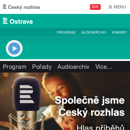
Přejít k hlavnímu obsahu
MENU
ŽIVĚ
PROGRAM
AUDIOARCHIV
KAMERY
Program
Pořady
Audioarchiv
Více
…