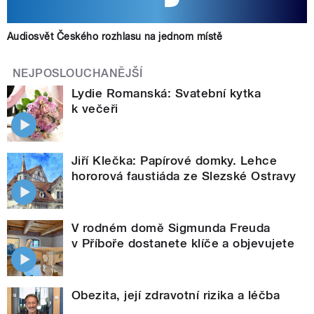
Audiosvět Českého rozhlasu na jednom místě
NEJPOSLOUCHANĚJŠÍ
Lydie Romanská: Svatební kytka
k večeři
Jiří Klečka: Papírové domky. Lehce
hororová faustiáda ze Slezské Ostravy
V rodném domě Sigmunda Freuda
v Příboře dostanete klíče a objevujete
Obezita, její zdravotní rizika a léčba