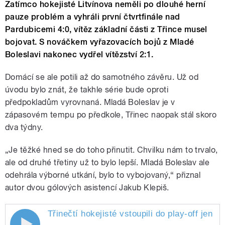
Zatímco hokejisté Litvínova neměli po dlouhé herní
pauze problém a vyhráli první čtvrtfinále nad
Pardubicemi 4:0, vítěz základní části z Třince musel
bojovat. S nováčkem vyřazovacích bojů z Mladé
Boleslavi nakonec vydřel vítězství 2:1.
Domácí se ale potili až do samotného závěru. Už od
úvodu bylo znát, že takhle série bude oproti
předpokladům vyrovnaná. Mladá Boleslav je v
zápasovém tempu po předkole, Třinec naopak stál skoro
dva týdny.
„Je těžké hned se do toho přinutit. Chvilku nám to trvalo,
ale od druhé třetiny už to bylo lepší. Mladá Boleslav ale
odehrála výborné utkání, bylo to vybojovaný,“ přiznal
autor dvou gólových asistencí Jakub Klepiš.
Třinečtí hokejisté vstoupili do play-off jen