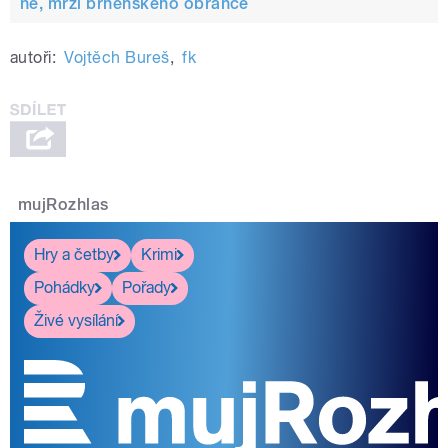
ne, mrzí brněnského obránce
autoři:
Vojtěch Bureš
,
fk
mujRozhlas
Hry a četby
Krimi
Pohádky
Pořady
Živé vysílání