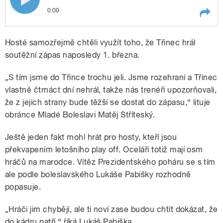
0:00
Play /
Třinečtí hokejisté vstoupili do play-off jen
Hosté samozřejmě chtěli využít toho, že Třinec hrál
těsnou výhrou nad Mladou Boleslaví.
Mohla za to z části nerozehranost a z části
soutěžní zápas naposledy 1. března.
početná marodka
„S tím jsme do Třince trochu jeli. Jsme rozehraní a Třinec
vlastně čtrnáct dní nehrál, takže nás trenéři upozorňovali,
že z jejich strany bude těžší se dostat do zápasu,“ lituje
obránce Mladé Boleslavi Matěj Stříteský.
pause
Ještě jeden fakt mohl hrát pro hosty, kteří jsou
překvapením letošního play off. Oceláři totiž mají osm
hráčů na marodce. Vítěz Prezidentského poháru se s tím
ale podle boleslavského Lukáše Pabišky rozhodně
popasuje.
„Hráči jim chybějí, ale ti noví zase budou chtít dokázat, že
do kádru patří,“ říká Lukáš Pabiška.