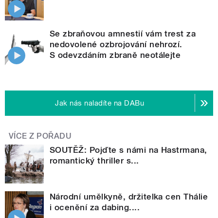
Se zbraňovou amnestií vám trest za
nedovolené ozbrojování nehrozí.
S odevzdáním zbraně neotálejte
Jak nás naladíte na DABu
VÍCE Z POŘADU
SOUTĚŽ: Pojďte s námi na Hastrmana,
romantický thriller s...
Národní umělkyně, držitelka cen Thálie
i ocenění za dabing....