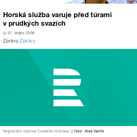
Horská služba varuje před túrami
v prudkých svazích
27. leden 2006
Zprávy
,
Zprávy
Regionální stanice Českého rozhlasu
|
foto:
Aleš Vavřík