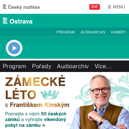
Přejít k hlavnímu obsahu
MENU
ŽIVĚ
PROGRAM
AUDIOARCHIV
KAMERY
Program
Pořady
Audioarchiv
Více
…