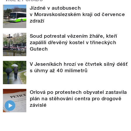
Jízdné v autobusech
v Moravskoslezském kraji od července
zdraží
Soud potrestal vězením žháře, kteří
zapálili dřevěný kostel v třineckých
Gutech
V Jeseníkách hrozí ve čtvrtek silný déšť
s úhrny až 40 milimetrů
Orlová po protestech obyvatel zastavila
plán na stěhování centra pro drogově
závislé