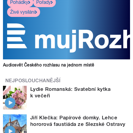
Pohádky
Pořady
Živé vysílání
Audiosvět Českého rozhlasu na jednom místě
NEJPOSLOUCHANĚJŠÍ
Lydie Romanská: Svatební kytka
k večeři
Jiří Klečka: Papírové domky. Lehce
hororová faustiáda ze Slezské Ostravy