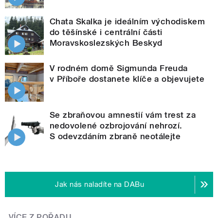
Chata Skalka je ideálním východiskem
do těšínské i centrální části
Moravskoslezských Beskyd
V rodném domě Sigmunda Freuda
v Příboře dostanete klíče a objevujete
Se zbraňovou amnestií vám trest za
nedovolené ozbrojování nehrozí.
S odevzdáním zbraně neotálejte
Jak nás naladíte na DABu
VÍCE Z POŘADU