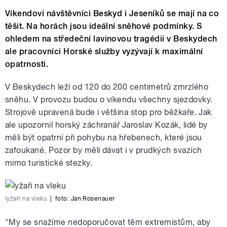
Víkendoví návštěvníci Beskyd i Jeseníků se mají na co
těšit. Na horách jsou ideální sněhové podmínky. S
ohledem na středeční lavinovou tragédii v Beskydech
ale pracovníci Horské služby vyzývají k maximální
opatrnosti.
V Beskydech leží od 120 do 200 centimetrů zmrzlého
sněhu. V provozu budou o víkendu všechny sjezdovky.
Strojově upravená bude i většina stop pro běžkaře. Jak
ale upozornil horský záchranář Jaroslav Kozák, lidé by
měli být opatrní při pohybu na hřebenech, které jsou
zafoukané. Pozor by měli dávat i v prudkých svazích
mimo turistické stezky.
lyžaři na vleku
|
foto:
Jan Rosenauer
"My se snažíme nedoporučovat těm extremistům, aby