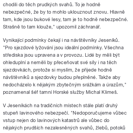
chodili do těch prudkých svahů. To je hodně
nebezpečné, že by to mohlo uklouznout znovu. Hlavně
tam, kde jsou bukové lesy, tam je to hodně nebezpečné.
Strašně to tam klouže," upozornil záchranář.
Vynikající podmínky čekají i na návštěvníky Jeseníků.
"Pro sjezdové lyžování jsou ideální podmínky. Všechna
střediska jsou upravena a v provozu. Lidé by měli být
ohleduplní a neměli by přeceňovat své síly i na těch
sjezdovkách, protože si myslím, že přijede hodně
návštěvníků a sjezdovky budou přeplněné. Takže aby
nedocházelo k nějakým zbytečným srážkám a úrazům,"
poznamenal šéf tamní Horské služby Michal Klimeš.
V Jeseníkách na tradičních místech stále platí druhý
stupeň lavinového nebezpečí. "Nedoporučujeme vůbec
vstup nejen do lavinových katastrů ale vůbec do
nějakých prudších nezalesněných svahů, žlebů, potoků