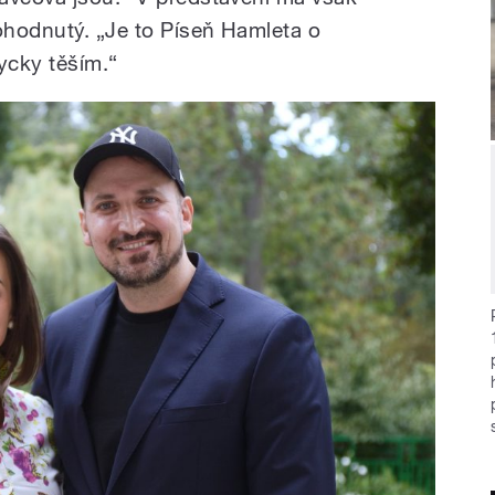
ohodnutý. „Je to Píseň Hamleta o
ycky těším.“