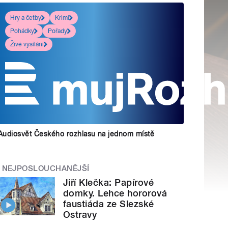
Hry a četby
Krimi
Pohádky
Pořady
Živé vysílání
Audiosvět Českého rozhlasu na jednom místě
NEJPOSLOUCHANĚJŠÍ
Jiří Klečka: Papírové
domky. Lehce hororová
faustiáda ze Slezské
Ostravy