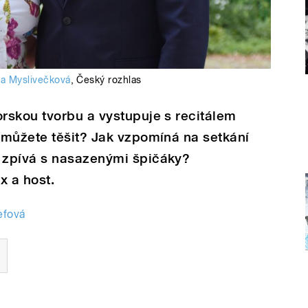
a Myslivečková
,
Český rozhlas
rskou tvorbu a vystupuje s recitálem
 můžete těšit? Jak vzpomíná na setkání
 zpívá s nasazenými špičáky?
x a host.
efová