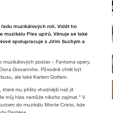
adu muzikálových rolí. Vidět ho
 muzikálu Ples upírů. Věnuje se také
Nově spolupracuje s Jiřím Suchým a
o muzikálových postav – Fantoma opery,
 Dona Giovanniho. Původně chtěl být
jbusu, ale také Karlem Gottem.
které mu přišlo vhodnější než jít
 že můj hlas nemůže nikoho zajímat.“ V
kurzem do muzikálu Monte Cristo, kde
da Dantèse.