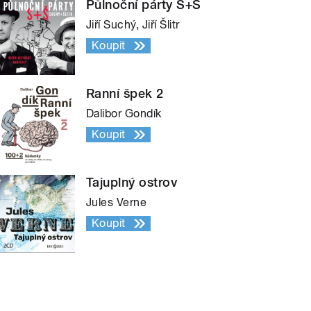
Půlnoční párty S+Š
Jiří Suchý, Jiří Šlitr
Koupit
Ranní špek 2
Dalibor Gondík
Koupit
Tajuplný ostrov
Jules Verne
Koupit