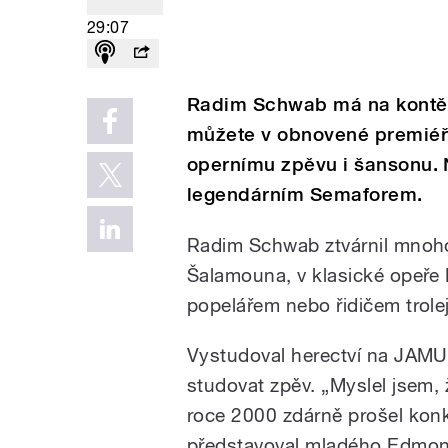
29:07
Radim Schwab má na kontě ř
můžete v obnovené premiéře
opernímu zpěvu i šansonu. 
legendárním Semaforem.
Radim Schwab ztvárnil mnoh
Šalamouna, v klasické opeře
popelářem nebo řidičem trole
Vystudoval herectví na JAMU, 
studovat zpěv. „Myslel jsem,
roce 2000 zdárně prošel kon
představoval mladého Edmon