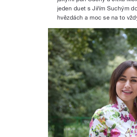
jeden duet s Jiřím Suchým d
hvězdách a moc se na to vžd