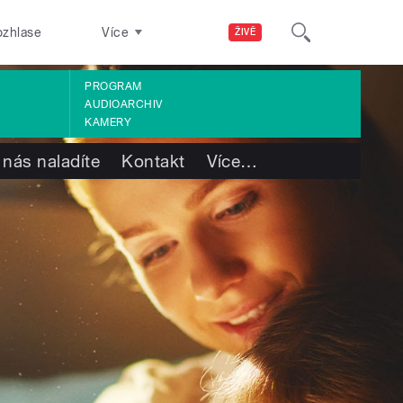
ozhlase
Více
ŽIVĚ
PROGRAM
AUDIOARCHIV
KAMERY
 nás naladíte
Kontakt
Více
…