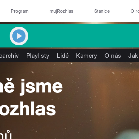
Program
mujRozhlas
Stanice
O r
oarchiv
Playlisty
Lidé
Kamery
O nás
Jak