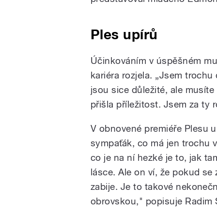
Ples upírů
Účinkováním v úspěšném muz
kariéra rozjela. „Jsem trochu 
jsou sice důležité, ale musíte 
přišla příležitost. Jsem za ty 
V obnovené premiéře Plesu up
sympaťák, co má jen trochu vě
co je na ní hezké je to, jak
lásce. Ale on ví, že pokud s
zabije. Je to takové nekonečn
obrovskou," popisuje Radim