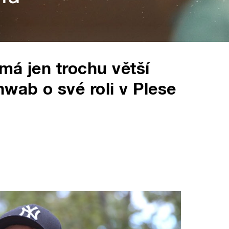
má jen trochu větší
wab o své roli v Plese