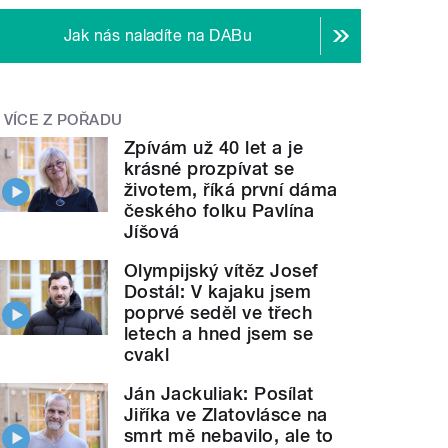
Jak nás naladíte na DABu
VÍCE Z POŘADU
Zpívám už 40 let a je
krásné prozpívat se
životem, říká první dáma
českého folku Pavlína
Jíšová
Olympijský vítěz Josef
Dostál: V kajaku jsem
poprvé seděl ve třech
letech a hned jsem se
cvakl
Ján Jackuliak: Posílat
Jiříka ve Zlatovlásce na
smrt mě nebavilo, ale to