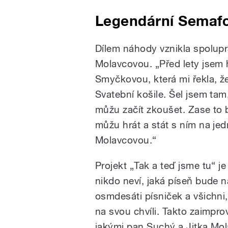
Legendární Semaf
Dílem náhody vznikla spolupr
Molavcovou. „Před lety jsem h
Smyčkovou, která mi řekla, ž
Svatební košile. Šel jsem tam
můžu začít zkoušet. Zase to b
můžu hrát a stát s ním na jedn
Molavcovou.“
Projekt „Tak a teď jsme tu“ j
nikdo neví, jaká píseň bude n
osmdesáti písniček a všichni, 
na svou chvíli. Takto zaimpro
jakými pan Suchý a Jitka Mol