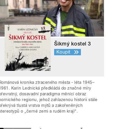
Šikmý kostel 3
Koupit
Románová kronika ztraceného města - léta 1945–
1961. Karin Lednická předkládá do značné míry
převratný, dosavadní paradigma měnící obraz
hornického regionu, jehož zahlazenou historii stále
překrývá tlustá vrstva mýtů a zakořeněných
stereotypů o „černé zemi a rudém kraji“.