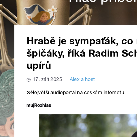
Hrabě je sympaťák, co 
špičáky, říká Radim Sch
upírů
17. září 2025
Alex a host
Největší audioportál na českém internetu