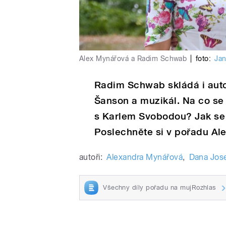
Alex Mynářová a Radim Schwab
|
foto:
Jan
Radim Schwab skládá i auto
Šanson a muzikál. Na co se
s Karlem Svobodou? Jak se
Poslechněte si v pořadu Ale
autoři:
Alexandra Mynářová
,
Dana Jos
Všechny díly pořadu na mujRozhlas