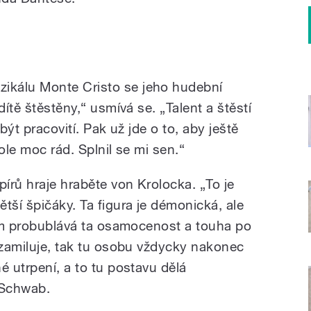
ikálu Monte Cristo se jeho hudební
dítě štěstěny,“ usmívá se. „Talent a štěstí
být pracovití. Pak už jde o to, aby ještě
role moc rád. Splnil se mi sen.“
írů hraje hraběte von Krolocka. „To je
tší špičáky. Ta figura je démonická, ale
 tam probublává ta osamocenost a touha po
e zamiluje, tak tu osobu vždycky nakonec
é utrpení, a to tu postavu dělá
 Schwab.