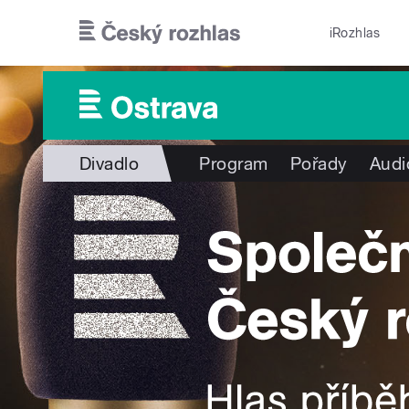
Přejít k hlavnímu obsahu
iRozhlas
Divadlo
Program
Pořady
Audi