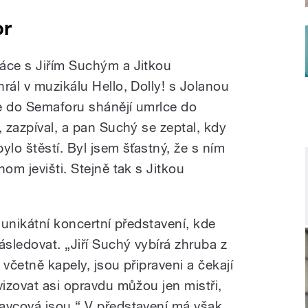
or
áce s Jiřím Suchým a Jitkou
rál v muzikálu Hello, Dolly! s Jolanou
e do Semaforu shánějí umrlce do
, zazpíval, a pan Suchý se zeptal, kdy
ylo štěstí. Byl jsem šťastný, že s ním
om jevišti. Stejně tak s Jitkou
e unikátní koncertní představení, kde
ásledovat. „Jiří Suchý vybírá zhruba z
včetně kapely, jsou připraveni a čekají
vizovat asi opravdu můžou jen mistři,
avcová jsou.“ V představení má však