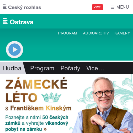
Přejít k hlavnímu obsahu
MENU
ŽIVĚ
PROGRAM
AUDIOARCHIV
KAMERY
Hudba
Program
Pořady
Více
…