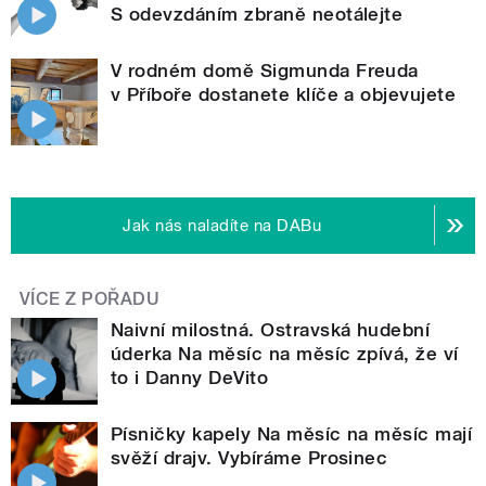
S odevzdáním zbraně neotálejte
V rodném domě Sigmunda Freuda
v Příboře dostanete klíče a objevujete
Jak nás naladíte na DABu
VÍCE Z POŘADU
Naivní milostná. Ostravská hudební
úderka Na měsíc na měsíc zpívá, že ví
to i Danny DeVito
Písničky kapely Na měsíc na měsíc mají
svěží drajv. Vybíráme Prosinec