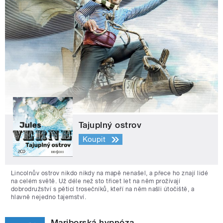
Tajuplný ostrov
Koupit
Lincolnův ostrov nikdo nikdy na mapě nenašel, a přece ho znají lidé
na celém světě. Už déle než sto třicet let na něm prožívají
dobrodružství s pěticí trosečníků, kteří na něm našli útočiště, a
hlavně nejedno tajemství.
Mariborská hypnóza