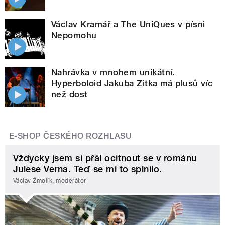
Václav Kramář a The UniQues v písni
Nepomohu
Nahrávka v mnohem unikátní.
Hyperboloid Jakuba Zitka má plusů víc
než dost
E-SHOP ČESKÉHO ROZHLASU
Vždycky jsem si přál ocitnout se v románu
Julese Verna. Teď se mi to splnilo.
Václav Žmolík, moderátor