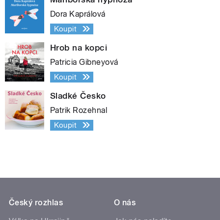
Dora Kaprálová
Koupit
Hrob na kopci
Patricia Gibneyová
Koupit
Sladké Česko
Patrik Rozehnal
Koupit
Český rozhlas
O nás