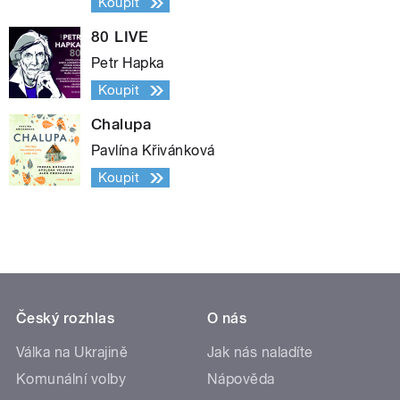
Koupit
80 LIVE
Petr Hapka
Koupit
Chalupa
Pavlína Křivánková
Koupit
Český rozhlas
O nás
Válka na Ukrajině
Jak nás naladíte
Komunální volby
Nápověda