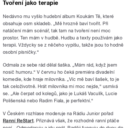
Tvoření jako terapie
Nedávno mu vyšlo hudební album Koukám Tě, které
obsahuje osm skladeb. „Mě hrozně baví tvořit. Při
natáčení mám scénář, tak tam na tvoření není moc
prostor. Ten mám v hudbě. Hudbu a texty používám jako
terapii. Vždycky se z něčeho vypíšu, takže jsou to hodně
osobní písničky.“
Odmala ze sebe rád dělal šaška. „Mám rád, když jsem
nosič humoru.“ V červnu ho čeká premiéra divadelní
komedie, kde hraje milovníka. „Víc mě baví šašek, to je
tak celoživotně. Hrát milovníka mi moc nejde,“ usmívá
se. „Ale čerpat od kolegů, jako je Lukáš Vaculík, Lucie
Polišenská nebo Radim Fiala, je perfektní.“
V Českém rozhlase moderuje na Rádiu Junior pořad
Ranní ReStart
. Přiznává však, že rozhodně ranní ptáče
není. „Odmoderuju a jdu spát. Raději funguju do dvou do