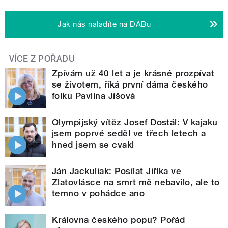
Jak nás naladíte na DABu
VÍCE Z POŘADU
Zpívám už 40 let a je krásné prozpívat
se životem, říká první dáma českého
folku Pavlína Jíšová
Olympijský vítěz Josef Dostál: V kajaku
jsem poprvé seděl ve třech letech a
hned jsem se cvakl
Ján Jackuliak: Posílat Jiříka ve
Zlatovlásce na smrt mě nebavilo, ale to
temno v pohádce ano
Královna českého popu? Pořád