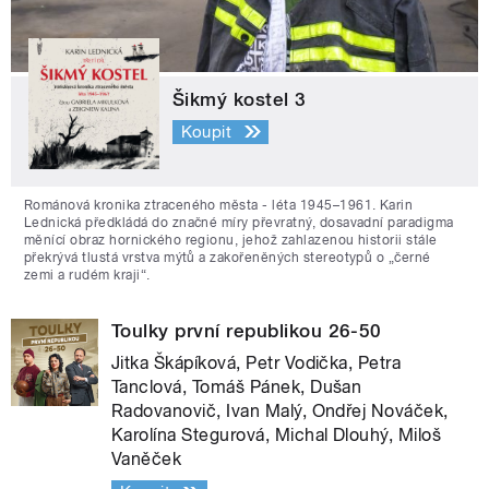
Šikmý kostel 3
Koupit
Románová kronika ztraceného města - léta 1945–1961. Karin
Lednická předkládá do značné míry převratný, dosavadní paradigma
měnící obraz hornického regionu, jehož zahlazenou historii stále
překrývá tlustá vrstva mýtů a zakořeněných stereotypů o „černé
zemi a rudém kraji“.
Toulky první republikou 26-50
Jitka Škápíková, Petr Vodička, Petra
Tanclová, Tomáš Pánek, Dušan
Radovanovič, Ivan Malý, Ondřej Nováček,
Karolína Stegurová, Michal Dlouhý, Miloš
Vaněček