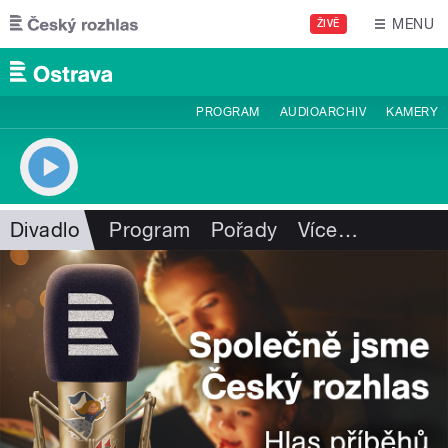
Přejít k hlavnímu obsahu
MENU
ŽIVĚ
PROGRAM
AUDIOARCHIV
KAMERY
Divadlo
Program
Pořady
Více
…