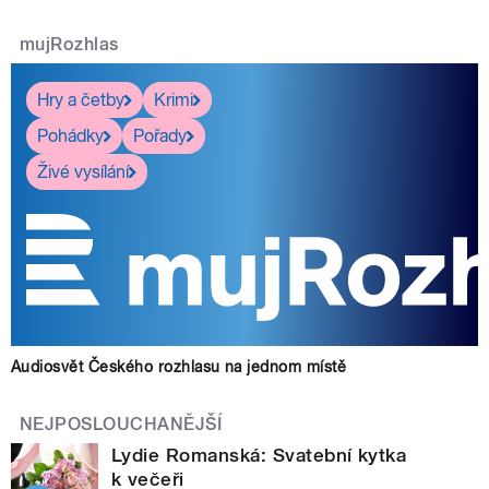
mujRozhlas
Hry a četby
Krimi
Pohádky
Pořady
Živé vysílání
Audiosvět Českého rozhlasu na jednom místě
NEJPOSLOUCHANĚJŠÍ
Lydie Romanská: Svatební kytka
k večeři