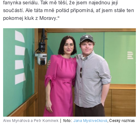
fanynka seriálu. Tak mě těší, že jsem najednou její
součástí. Ale táta mně pořád připomíná, ať jsem stále ten
pokornej kluk z Moravy.“
Alex Mynářová a Petr Komínek
|
foto:
Jana Myslivečková
,
Český rozhlas