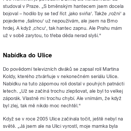
studoval v Praze. „S brněnským hantecem jsem docela
bojoval – hodilo by se teď říct ‚jako sviňa‘. Takže ‚rožni‘ a
pojedeme ‚šalinou‘ už nepoužívám, ale jsem na Brno
hrdej. A když ‚chcu‘, tak hantec zapnu. Ale Prahu mám
už v sobě zarytou, to třeba děda nerad slyší.“
Nabídka do Ulice
Do povědomí televizních diváků se zapsal rolí Martina
Koldy, kterého ztvárňuje v nekonečném seriálu Ulice.
Nabídku na tuto zápornou roli dostal v pouhých patnácti
letech. „Už se začíná trochu zlepšovat, ale byl to velkej
záporák. Vlastně mi trochu chybí. Ale vnímám, že když
byl zlej, tak mě nikdo moc nechtěl.“
Když se v roce 2005 Ulice začínala točit, ještě nebyl na
světě. „Já jsem ale na Ulici vyrostl, moje mamka byla