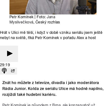
Petr Komínek | Foto:
Jana
Myslivečková
, Český rozhlas
Hrát v Ulici mě těší, i když v době vzniku seriálu jsem ještě
nebyl na světě, říká Petr Komínek v pořadu Alex a host
29:19
Znát ho můžete z televize, divadla i jako moderátora
Rádia Junior. Kolda ze seriálu Ulice má hodně napilno,
rozjíždí také hudební kariéru.
Petr Komínek je původem z Brna, ale konzervatoř už