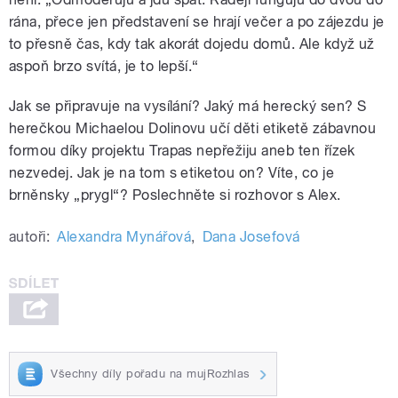
rána, přece jen představení se hrají večer a po zájezdu je
to přesně čas, kdy tak akorát dojedu domů. Ale když už
aspoň brzo svítá, je to lepší.“
Jak se připravuje na vysílání? Jaký má herecký sen? S
herečkou Michaelou Dolinovu učí děti etiketě zábavnou
formou díky projektu Trapas nepřežiju aneb ten řízek
nezvedej. Jak je na tom s etiketou on? Víte, co je
brněnsky „prygl“? Poslechněte si rozhovor s Alex.
autoři:
Alexandra Mynářová
,
Dana Josefová
Všechny díly pořadu na mujRozhlas