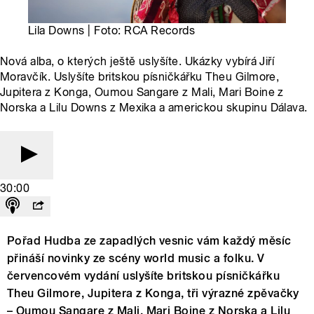
Lila Downs | Foto: RCA Records
Nová alba, o kterých ještě uslyšíte. Ukázky vybírá Jiří
Moravčík. Uslyšíte britskou písničkářku Theu Gilmore,
Jupitera z Konga, Oumou Sangare z Mali, Mari Boine z
Norska a Lilu Downs z Mexika a americkou skupinu Dálava.
30:00
Pořad Hudba ze zapadlých vesnic vám každý měsíc
přináší novinky ze scény world music a folku. V
červencovém vydání uslyšíte britskou písničkářku
Theu Gilmore, Jupitera z Konga, tři výrazné zpěvačky
– Oumou Sangare z Mali, Mari Boine z Norska a Lilu