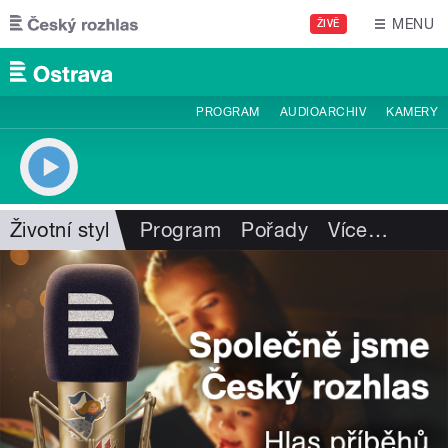
Přejít k hlavnímu obsahu
MENU
ŽIVĚ
PROGRAM
AUDIOARCHIV
KAMERY
Životní styl
Program
Pořady
Více
…