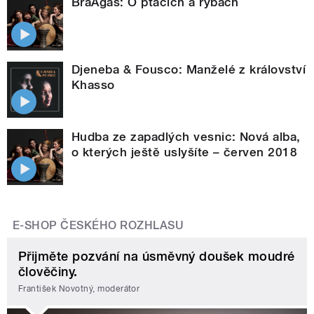
BraAgas: O ptácích a rybách
Djeneba & Fousco: Manželé z království
Khasso
Hudba ze zapadlých vesnic: Nová alba,
o kterých ještě uslyšíte – červen 2018
E-SHOP ČESKÉHO ROZHLASU
Přijměte pozvání na úsměvný doušek moudré
člověčiny.
František Novotný, moderátor