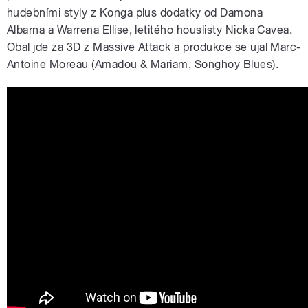
hudebními styly z Konga plus dodatky od Damona
Albarna a Warrena Ellise, letitého houslisty Nicka Cavea.
Obal jde za 3D z Massive Attack a produkce se ujal Marc-
Antoine Moreau (Amadou & Mariam, Songhoy Blues).