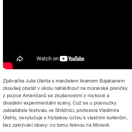
Zpěvačka Julia Ulehla s manželem Aramem Bajakianem
zkoušejí obstát v úkolu nahlédnout na moravské písničky
z pozice Američanů se zkušenostmi z rockové a
divadelní experimentální scény. Což se u pravnučky
zakladatele festivalu ve Strážnici, profesora Vladimíra
Úlehly, nevylučuje s hlubokou úctou k vlastním kořenům,
bez zakrývání obavy: co tomu řeknou na Moravě.