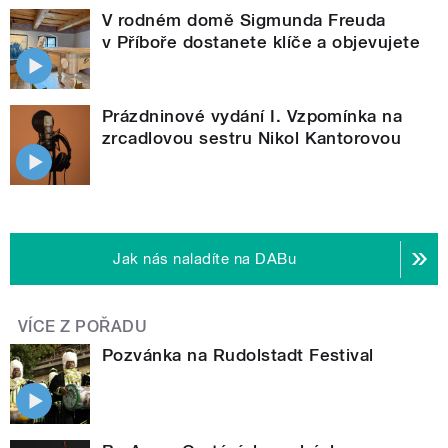
V rodném domě Sigmunda Freuda
v Příboře dostanete klíče a objevujete
Prázdninové vydání I. Vzpomínka na
zrcadlovou sestru Nikol Kantorovou
Jak nás naladíte na DABu
VÍCE Z POŘADU
Pozvánka na Rudolstadt Festival