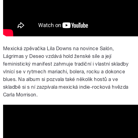
Mexická zpěvačka Lila Downs na novince Salón,
Lágrimas y Deseo vzdává hold ženské síle a její
feministický manifest zahrnuje tradiční i vlastní skladby
vlnící se v rytmech mariachi, bolera, rocku a dokonce
blues. Na album si pozvala také několik hostů a ve
skladbě si s ní zazpívala mexická indie-rocková hvězda
Carla Morrison.