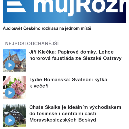
Audiosvět Českého rozhlasu na jednom místě
NEJPOSLOUCHANĚJŠÍ
Jiří Klečka: Papírové domky. Lehce
hororová faustiáda ze Slezské Ostravy
Lydie Romanská: Svatební kytka
k večeři
Chata Skalka je ideálním východiskem
do těšínské i centrální části
Moravskoslezských Beskyd