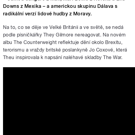
Downs z Mexika – a americkou skupinu Dálava s
radikální verzí lidové hudby z Moravy.
Na to, co se děje ve Velké Británii a ve světě, se nedá
podle písničkářky They Gilmore nereagovat. Na novém
albu The Counterweight reflektuje dění okolo Brexitu,
terorismu a vraždy britské poslankyně Jo Coxové, která
Theu inspirovala k napsání naléhavé skladby The War.