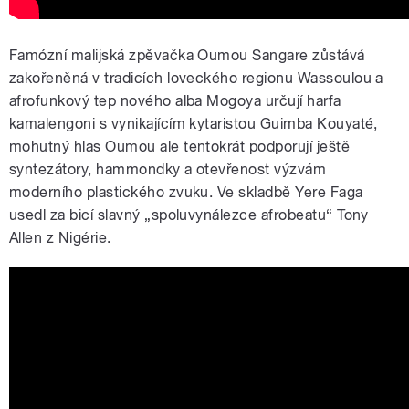
Famózní malijská zpěvačka Oumou Sangare zůstává
zakořeněná v tradicích loveckého regionu Wassoulou a
afrofunkový tep nového alba Mogoya určují harfa
kamalengoni s vynikajícím kytaristou Guimba Kouyaté,
mohutný hlas Oumou ale tentokrát podporují ještě
syntezátory, hammondky a otevřenost výzvám
moderního plastického zvuku. Ve skladbě Yere Faga
usedl za bicí slavný „spoluvynálezce afrobeatu“ Tony
Allen z Nigérie.