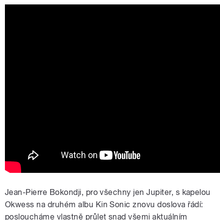
Jean-Pierre Bokondji, pro všechny jen Jupiter, s kapelou
Okwess na druhém albu Kin Sonic znovu doslova řádí:
posloucháme vlastně průlet snad všemi aktuálním