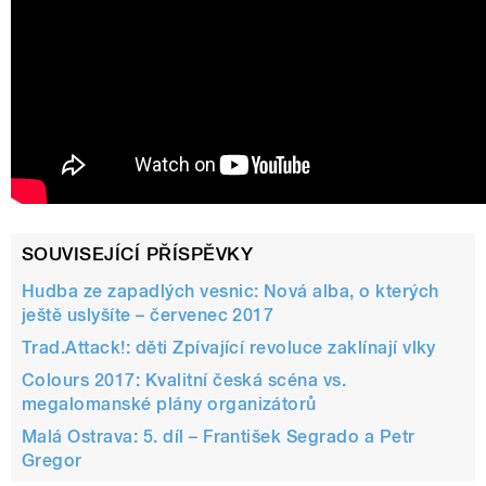
SOUVISEJÍCÍ PŘÍSPĚVKY
Hudba ze zapadlých vesnic: Nová alba, o kterých
ještě uslyšíte – červenec 2017
Trad.Attack!: děti Zpívající revoluce zaklínají vlky
Colours 2017: Kvalitní česká scéna vs.
megalomanské plány organizátorů
Malá Ostrava: 5. díl – František Segrado a Petr
Gregor