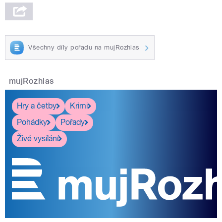
Všechny díly pořadu na mujRozhlas
mujRozhlas
Hry a četby
Krimi
Pohádky
Pořady
Živé vysílání