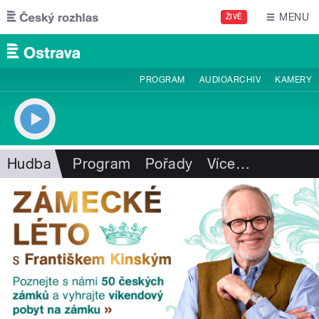
Přejít k hlavnímu obsahu
MENU
ŽIVĚ
PROGRAM
AUDIOARCHIV
KAMERY
Hudba
Program
Pořady
Více
…