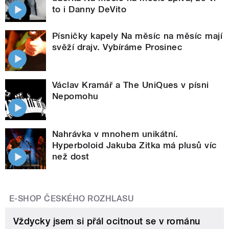
to i Danny DeVito
Písničky kapely Na měsíc na měsíc mají
svěží drajv. Vybíráme Prosinec
Václav Kramář a The UniQues v písni
Nepomohu
Nahrávka v mnohem unikátní.
Hyperboloid Jakuba Zitka má plusů víc
než dost
E-SHOP ČESKÉHO ROZHLASU
Vždycky jsem si přál ocitnout se v románu