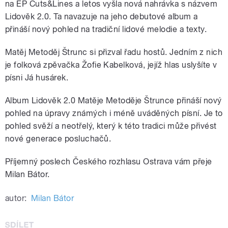
na EP Cuts&Lines a letos vyšla nová nahrávka s názvem
Lidověk 2.0. Ta navazuje na jeho debutové album a
přináší nový pohled na tradiční lidové melodie a texty.
Matěj Metoděj Štrunc si přizval řadu hostů. Jedním z nich
je folková zpěvačka Žofie Kabelková, jejíž hlas uslyšíte v
písni Já husárek.
Album Lidověk 2.0 Matěje Metoděje Štrunce přináší nový
pohled na úpravy známých i méně uváděných písní. Je to
pohled svěží a neotřelý, který k této tradici může přivést
nové generace posluchačů.
Příjemný poslech Českého rozhlasu Ostrava vám přeje
Milan Bátor.
autor:
Milan Bátor