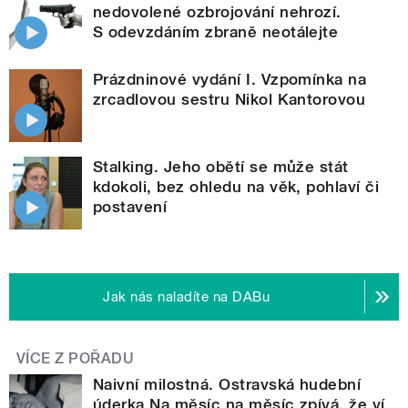
nedovolené ozbrojování nehrozí.
S odevzdáním zbraně neotálejte
Prázdninové vydání I. Vzpomínka na
zrcadlovou sestru Nikol Kantorovou
Stalking. Jeho obětí se může stát
kdokoli, bez ohledu na věk, pohlaví či
postavení
Jak nás naladíte na DABu
VÍCE Z POŘADU
Naivní milostná. Ostravská hudební
úderka Na měsíc na měsíc zpívá, že ví