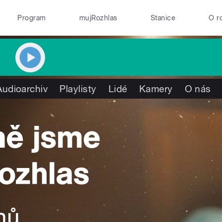
Program
mujRozhlas
Stanice
O r
Audioarchiv
Playlisty
Lidé
Kamery
O nás