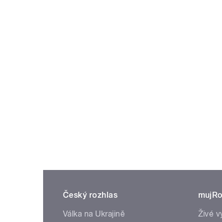
Český rozhlas
mujRo
Válka na Ukrajině
Živé v