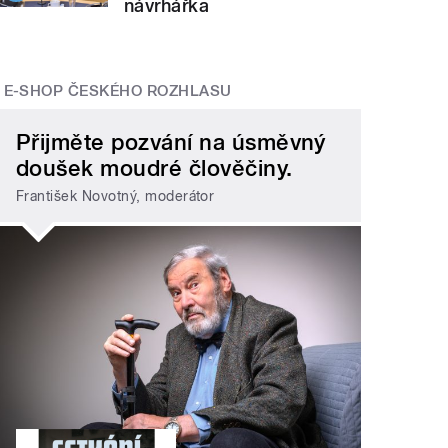
návrhářka
E-SHOP ČESKÉHO ROZHLASU
Přijměte pozvání na úsměvný
doušek moudré člověčiny.
František Novotný, moderátor