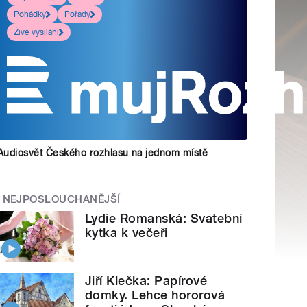
Pohádky
Pořady
Živé vysílání
Audiosvět Českého rozhlasu na jednom místě
NEJPOSLOUCHANĚJŠÍ
Lydie Romanská: Svatební
kytka k večeři
Jiří Klečka: Papírové
domky. Lehce hororová