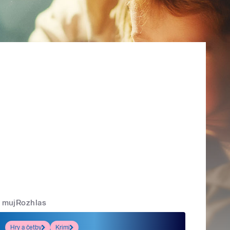
mujRozhlas
Hry a četby
Krimi