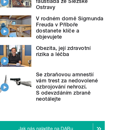
faustiáda ze Slezské
Ostravy
V rodném domě Sigmunda
Freuda v Příboře
dostanete klíče a
objevujete
Obezita, její zdravotní
rizika a léčba
Se zbraňovou amnestií
vám trest za nedovolené
ozbrojování nehrozí.
S odevzdáním zbraně
neotálejte
Jak nás naladíte na DABu