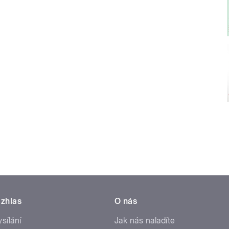
zhlas
O nás
ysílání
Jak nás naladíte