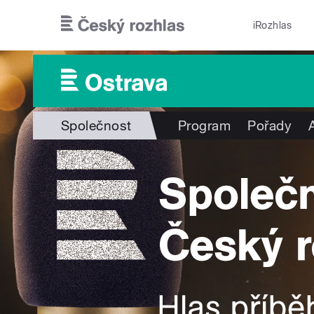
Přejít k hlavnímu obsahu
iRozhlas
Společnost
Program
Pořady