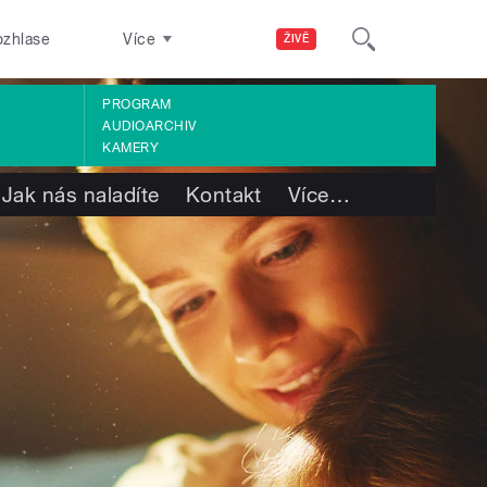
ozhlase
Více
ŽIVĚ
PROGRAM
AUDIOARCHIV
KAMERY
Jak nás naladíte
Kontakt
Více
…