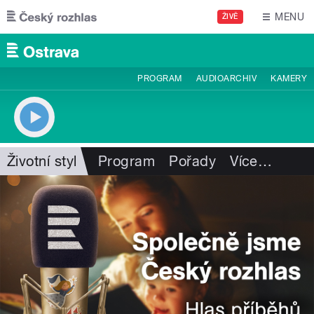
Přejít k hlavnímu obsahu
MENU
ŽIVĚ
PROGRAM
AUDIOARCHIV
KAMERY
Životní styl
Program
Pořady
Více
…