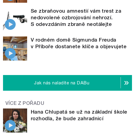
Se zbraňovou amnestií vám trest za
nedovolené ozbrojování nehrozí.
S odevzdáním zbraně neotálejte
V rodném domě Sigmunda Freuda
v Příboře dostanete klíče a objevujete
Jak nás naladíte na DABu
VÍCE Z POŘADU
Hana Chlupatá se už na základní škole
rozhodla, že bude zahradnicí