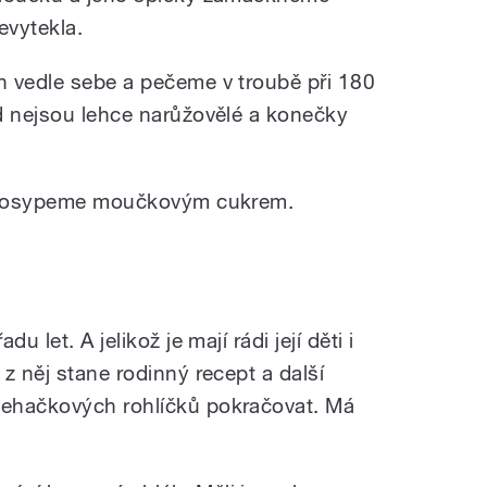
evytekla.
h vedle sebe a pečeme v troubě při 180
d nejsou lehce narůžovělé a konečky
a posypeme moučkovým cukrem.
 let. A jelikož je mají rádi její děti i
z něj stane rodinný recept a další
ehačkových rohlíčků pokračovat. Má