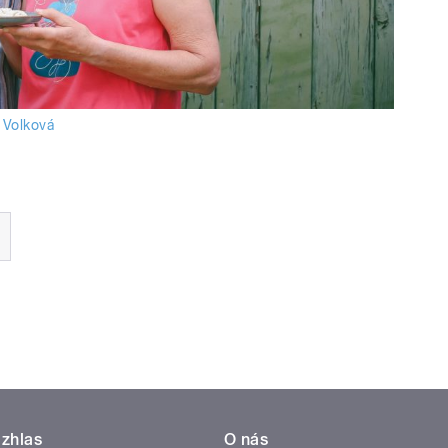
 Volková
zhlas
O nás