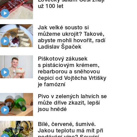
už 100 let
Jak velké sousto si
můžeme ukrojit? Takové,
abyste mohli hovořit, radí
Ladislav Špaček
Piškotový zákusek
s pistáciovým krémem,
rebarborou a sněhovou
čepicí od Vojtěcha Vrtišky
je famózní
Pivo v zelených lahvích se
může dříve zkazit, lepší
jsou hnědé
Bílé, červené, šumivé.
Jakou teplotu má mít při
podávání víno? Souvisí