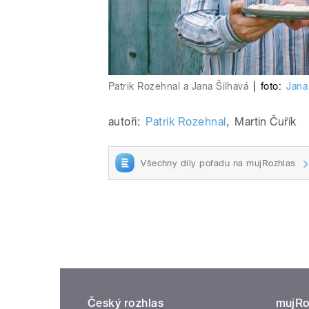
Patrik Rozehnal a Jana Šilhavá
|
foto:
Jana
autoři:
Patrik Rozehnal
,
Martin Čuřík
Všechny díly pořadu na mujRozhlas
Český rozhlas
mujRo