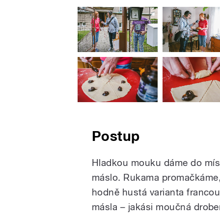
Postup
Hladkou mouku dáme do mís
máslo. Rukama promačkáme, 
hodně hustá varianta franco
másla – jakási moučná drobe