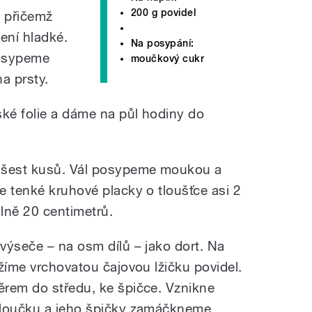
200 g povidel
 přičemž
ení hladké.
Na posypání:
řisypeme
moučkový cukr
a prsty.
ské folie a dáme na půl hodiny do
 šest kusů. Vál posypeme moukou a
e tenké kruhové placky o tloušťce asi 2
lně 20 centimetrů.
 výseče – na osm dílů
–
jako dort. Na
žíme vrchovatou čajovou lžičku povidel.
ěrem do středu, ke špičce. Vznikne
bloučku a jeho špičky zamáčkneme