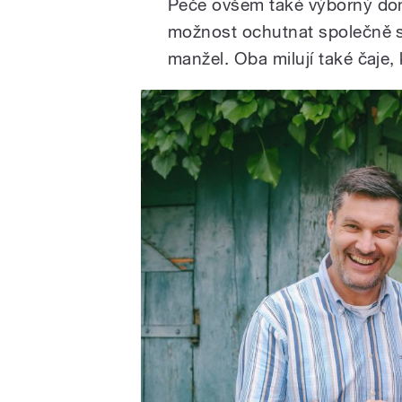
Peče ovšem také výborný dom
možnost ochutnat společně s č
manžel. Oba milují také čaje,