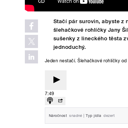
Stačí pár surovin, abyste z n
šlehačkové rohlíčky Jany Ši
sušenky z lineckého těsta z
jednoduchý.
Jeden nestačí. Šlehačkové rohlíčky od 
7:49
Náročnost
snadné
|
Typ jídla
dezert