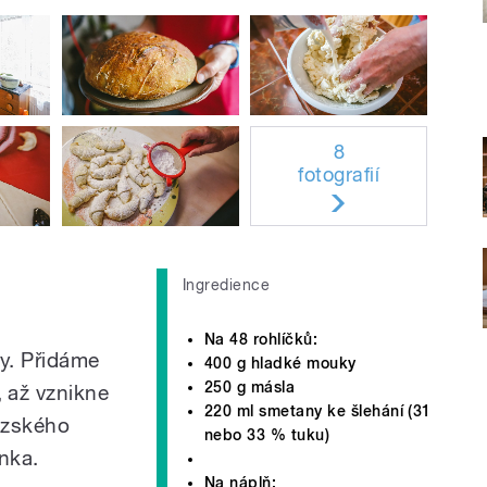
8
fotografií
Ingredience
Na 48 rohlíčků:
y. Přidáme
400 g hladké mouky
250 g másla
až vznikne
220 ml smetany ke šlehání (31
uzského
nebo 33 % tuku)
nka.
Na náplň: