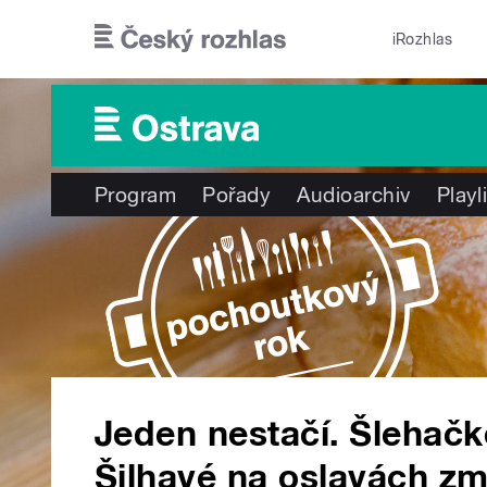
Přejít k hlavnímu obsahu
iRozhlas
Program
Pořady
Audioarchiv
Playl
Jeden nestačí. Šlehačk
Šilhavé na oslavách zmi