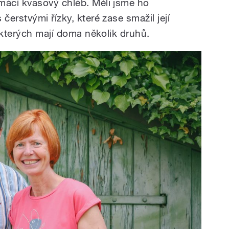
ácí kvasový chléb. Měli jsme ho
erstvými řízky, které zase smažil její
 kterých mají doma několik druhů.