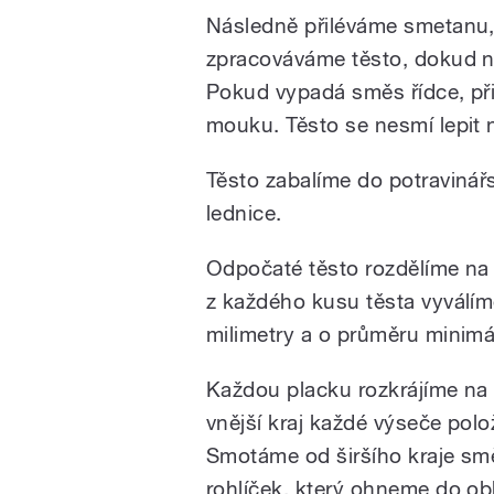
Následně přiléváme smetanu,
zpracováváme těsto, dokud n
Pokud vypadá směs řídce, p
mouku. Těsto se nesmí lepit n
Těsto zabalíme do potravinář
lednice.
Odpočaté těsto rozdělíme na
z každého kusu těsta vyválím
milimetry a o průměru minimá
Každou placku rozkrájíme na
vnější kraj každé výseče polo
Smotáme od širšího kraje sm
rohlíček, který ohneme do o