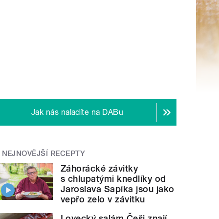
Jak nás naladíte na DABu
NEJNOVĚJŠÍ RECEPTY
Záhorácké závitky
s chlupatými knedlíky od
Jaroslava Sapíka jsou jako
vepřo zelo v závitku
Lovecký salám Češi znají