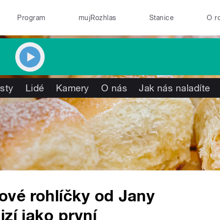
Program
mujRozhlas
Stanice
O r
isty
Lidé
Kamery
O nás
Jak nás naladíte
ové rohlíčky od Jany
zí jako první