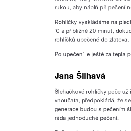
rukou, aby náplň při pečení n
Rohlíčky vyskládáme na plec
℃ a přibližně 20 minut, doku
rohlíčků upečené do zlatova.
Po upečení je ještě za tepl
Jana Šilhavá
Šlehačkové rohlíčky peče už řadu
vnoučata, předpokládá, že se 
generace budou s pečením šl
ráda jednoduché pečení.