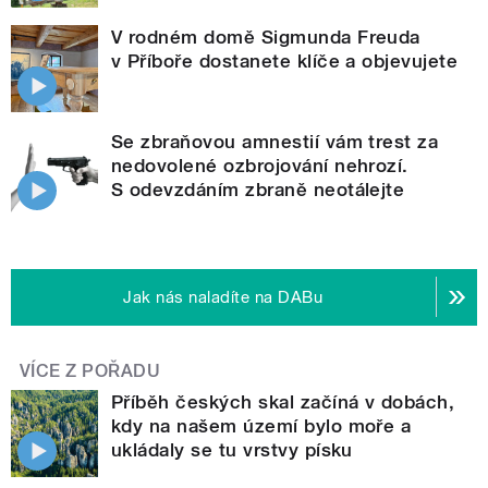
V rodném domě Sigmunda Freuda
v Příboře dostanete klíče a objevujete
Se zbraňovou amnestií vám trest za
nedovolené ozbrojování nehrozí.
S odevzdáním zbraně neotálejte
Jak nás naladíte na DABu
VÍCE Z POŘADU
Příběh českých skal začíná v dobách,
kdy na našem území bylo moře a
ukládaly se tu vrstvy písku