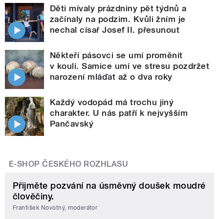
Děti mívaly prázdniny pět týdnů a
začínaly na podzim. Kvůli žním je
nechal císař Josef II. přesunout
Někteří pásovci se umí proměnit
v kouli. Samice umí ve stresu pozdržet
narození mláďat až o dva roky
Každý vodopád má trochu jiný
charakter. U nás patří k nejvyšším
Pančavský
E-SHOP ČESKÉHO ROZHLASU
Přijměte pozvání na úsměvný doušek moudré
člověčiny.
František Novotný, moderátor