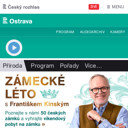
Přejít k hlavnímu obsahu
MENU
ŽIVĚ
PROGRAM
AUDIOARCHIV
KAMERY
Příroda
Program
Pořady
Více
…