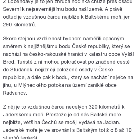
Z Lobendavy je to jen zhruba hodinka chůze přes osadu
Severní k nejsevernějšímu bodu naší země. A právě
odtud je vzdušnou čarou nejblíže k Baltskému moři, jen
290 kilometrů.
Skoro stejnou vzdálenost bychom naměřili opačným
směrem k nejjižnějšímu bodu České republiky, který se
nachází na česko-rakouské hranici v katastru obce Vyšší
Brod. Turisté z ní mohou pokračovat po značené cestě
do Studánek, nejjižněji položené osady v České
republice, a dále pak k bodu, který se nachází nejvíce na
jihu, u Mlýneckého potoka na území zaniklé obce
Radvanov.
Z něj je to vzdušnou čarou necelých 320 kilometrů k
Jaderskému moři. Přestože je od nás Baltské moře
nejblíže, většina Čechů se raději vydává na Jadran.
Jaderské moře je ve srovnání s Baltským totiž o 8 až 10
stupňů teplejší.