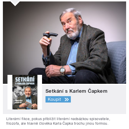
Setkání s Karlem Čapkem
Koupit
Literární fikce, pokus přiblížit literární nadsázkou spisovatele,
filozofa, ale hlavně člověka Karla Čapka trochu jinou formou.