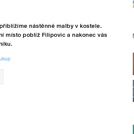
řiblížíme nástěnné malby v kostele.
í místo poblíž Filipovic a nakonec vás
níku.
oukup