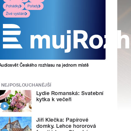
Pohádky
Pořady
Živé vysílání
Audiosvět Českého rozhlasu na jednom místě
NEJPOSLOUCHANĚJŠÍ
Lydie Romanská: Svatební
kytka k večeři
Jiří Klečka: Papírové
domky. Lehce hororová