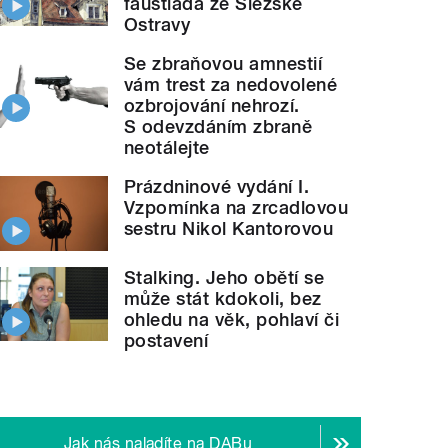
faustiáda ze Slezské
Ostravy
Se zbraňovou amnestií
vám trest za nedovolené
ozbrojování nehrozí.
S odevzdáním zbraně
neotálejte
Prázdninové vydání I.
Vzpomínka na zrcadlovou
sestru Nikol Kantorovou
Stalking. Jeho obětí se
může stát kdokoli, bez
ohledu na věk, pohlaví či
postavení
Jak nás naladíte na DABu