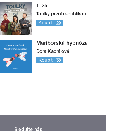
1-25
Toulky první republikou
Koupit
Mariborská hypnóza
Dora Kaprálová
Koupit
Sledujte nás