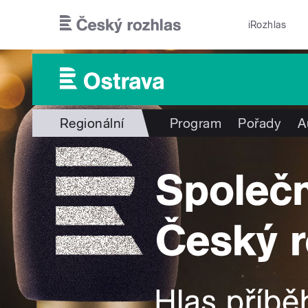
Přejít k hlavnímu obsahu
iRozhlas
Regionální
Program
Pořady
A