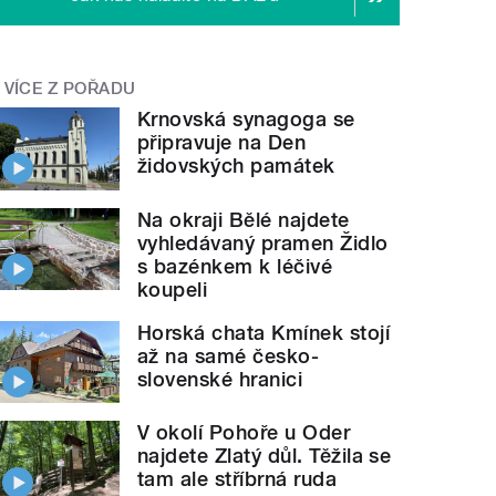
VÍCE Z POŘADU
Krnovská synagoga se
připravuje na Den
židovských památek
Na okraji Bělé najdete
vyhledávaný pramen Židlo
s bazénkem k léčivé
koupeli
Horská chata Kmínek stojí
až na samé česko-
slovenské hranici
V okolí Pohoře u Oder
najdete Zlatý důl. Těžila se
tam ale stříbrná ruda