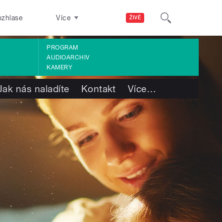
ozhlase
Více
ŽIVĚ
PROGRAM
AUDIOARCHIV
KAMERY
Jak nás naladíte
Kontakt
Více
…