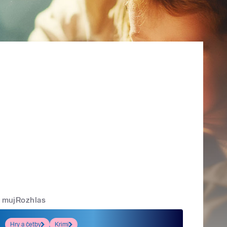
mujRozhlas
Hry a četby
Krimi