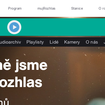
Program
mujRozhlas
Stanice
O r
udioarchiv
Playlisty
Lidé
Kamery
O nás