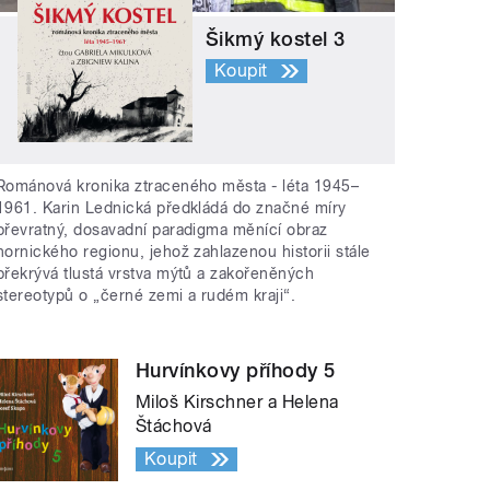
Šikmý kostel 3
Koupit
Románová kronika ztraceného města - léta 1945–
1961. Karin Lednická předkládá do značné míry
převratný, dosavadní paradigma měnící obraz
hornického regionu, jehož zahlazenou historii stále
překrývá tlustá vrstva mýtů a zakořeněných
stereotypů o „černé zemi a rudém kraji“.
Hurvínkovy příhody 5
Miloš Kirschner a Helena
Štáchová
Koupit