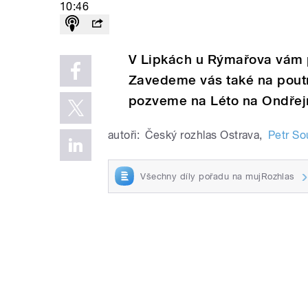
10:46
V Lipkách u Rýmařova vám p
Zavedeme vás také na poutn
pozveme na Léto na Ondřej
autoři:
Český rozhlas Ostrava
,
Petr S
Všechny díly pořadu na mujRozhlas