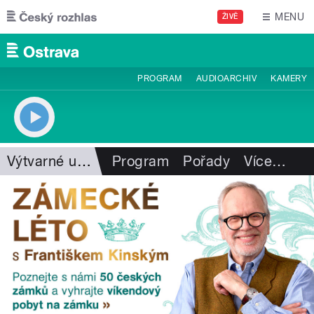
Přejít k hlavnímu obsahu
MENU
ŽIVĚ
PROGRAM
AUDIOARCHIV
KAMERY
Výtvarné umění
Program
Pořady
Více
…