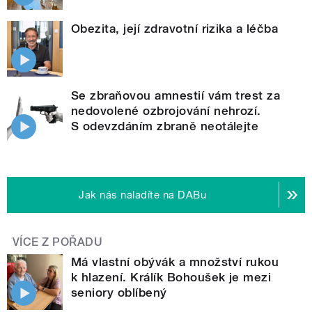
Obezita, její zdravotní rizika a léčba
Se zbraňovou amnestií vám trest za
nedovolené ozbrojování nehrozí.
S odevzdáním zbraně neotálejte
Jak nás naladíte na DABu
VÍCE Z POŘADU
Má vlastní obývák a množství rukou
k hlazení. Králík Bohoušek je mezi
seniory oblíbený