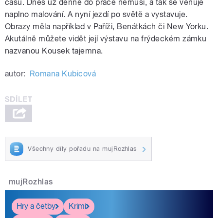
času. Dnes už denně do práce nemusí, a tak se věnuje
naplno malování. A nyní jezdí po světě a vystavuje.
Obrazy měla například v Paříži, Benátkách či New Yorku.
Akutálně můžete vidět její výstavu na frýdeckém zámku
nazvanou Kousek tajemna.
autor:
Romana Kubicová
Všechny díly pořadu na mujRozhlas
mujRozhlas
Hry a četby
Krimi