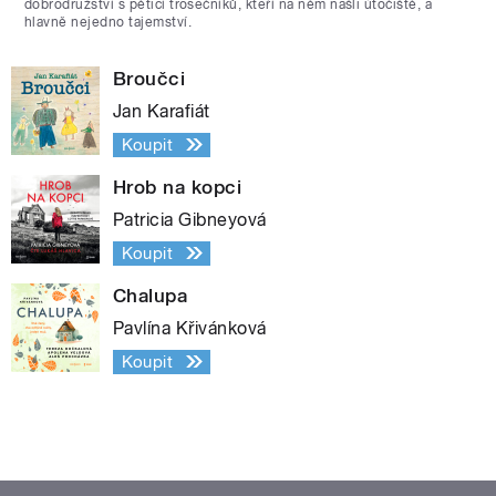
dobrodružství s pěticí trosečníků, kteří na něm našli útočiště, a
hlavně nejedno tajemství.
Broučci
Jan Karafiát
Koupit
Hrob na kopci
Patricia Gibneyová
Koupit
Chalupa
Pavlína Křivánková
Koupit