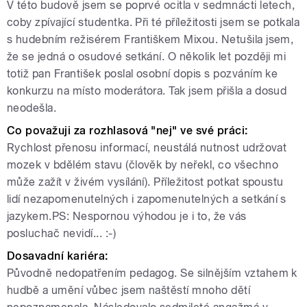
V této budově jsem se poprvé ocitla v sedmnácti letech,
coby zpívající studentka. Při té příležitosti jsem se potkala
s hudebním režisérem Františkem Mixou. Netušila jsem,
že se jedná o osudové setkání. O několik let později mi
totiž pan František poslal osobní dopis s pozváním ke
konkurzu na místo moderátora. Tak jsem přišla a dosud
neodešla.
Co považuji za rozhlasová "nej" ve své práci:
Rychlost přenosu informací, neustálá nutnost udržovat
mozek v bdělém stavu (člověk by neřekl, co všechno
může zažít v živém vysílání). Příležitost potkat spoustu
lidí nezapomenutelných i zapomenutelných a setkání s
jazykem.PS: Nespornou výhodou je i to, že vás
posluchač nevidí... :-)
Dosavadní kariéra:
Původně nedopatřením pedagog. Se silnějším vztahem k
hudbě a umění vůbec jsem naštěstí mnoho dětí