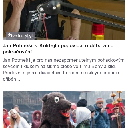
Životní styl
Jan Potměšil v Koktejlu popovídal o dětství i o
pokračování...
Jan Potměšil je pro nás nezapomenutelným pohádkovým
ševcem i klukem na šikmé ploše ve filmu Bony a klid.
Především je ale divadelním hercem se silným osobním
příběh...