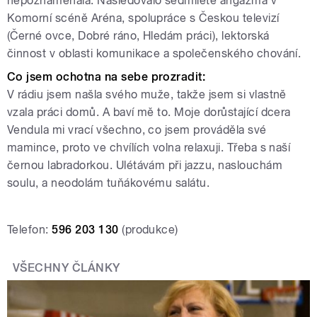
nepoznamenala. Následovalo sedmileté angažmá v
Komorní scéně Aréna, spolupráce s Českou televizí
(Černé ovce, Dobré ráno, Hledám práci), lektorská
činnost v oblasti komunikace a společenského chování.
Co jsem ochotna na sebe prozradit:
V rádiu jsem našla svého muže, takže jsem si vlastně
vzala práci domů. A baví mě to. Moje dorůstající dcera
Vendula mi vrací všechno, co jsem prováděla své
mamince, proto ve chvílích volna relaxuji. Třeba s naší
černou labradorkou. Ulétávám při jazzu, naslouchám
soulu, a neodolám tuňákovému salátu.
Telefon:
596 203 130
(produkce)
VŠECHNY ČLÁNKY