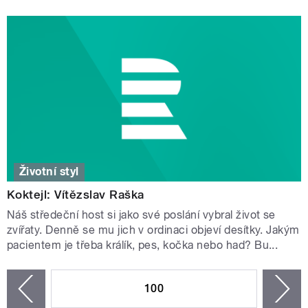
Životní styl
Koktejl: Vítězslav Raška
Náš středeční host si jako své poslání vybral život se
zvířaty. Denně se mu jich v ordinaci objeví desítky. Jakým
pacientem je třeba králík, pes, kočka nebo had? Bu...
STRÁNKY
100
n
zí