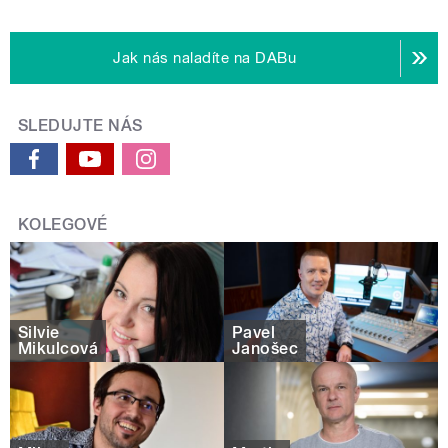
Jak nás naladíte na DABu
SLEDUJTE NÁS
KOLEGOVÉ
Silvie
Pavel
Mikulcová
Janošec