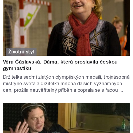
Životní styl
Věra Čáslavská. Dáma, která proslavila českou
gymnastiku
Držitelka sedmi zlatých olympijských medailí, trojnásobná
mistryně světa a držitelka mnoha dalších významných
cen, prožila neuvěřitelný příběh a poprala se s řadou ...