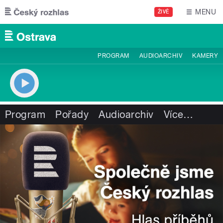
Přejít k hlavnímu obsahu
MENU
ŽIVĚ
PROGRAM
AUDIOARCHIV
KAMERY
Program
Pořady
Audioarchiv
Více
…