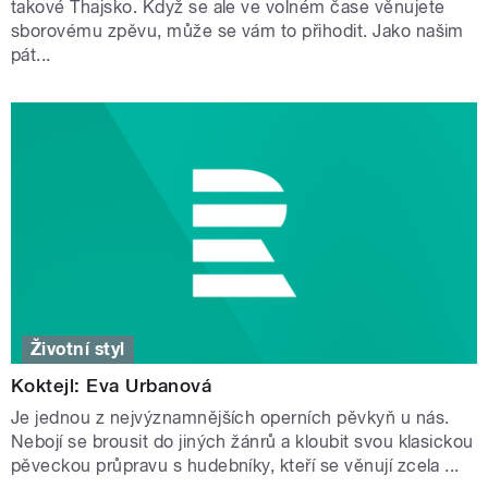
takové Thajsko. Když se ale ve volném čase věnujete
sborovému zpěvu, může se vám to přihodit. Jako našim
pát...
Životní styl
Koktejl: Eva Urbanová
Je jednou z nejvýznamnějších operních pěvkyň u nás.
Nebojí se brousit do jiných žánrů a kloubit svou klasickou
pěveckou průpravu s hudebníky, kteří se věnují zcela ...