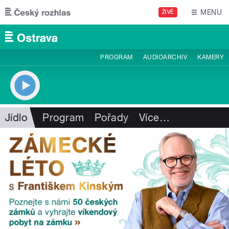
Přejít k hlavnímu obsahu
MENU
ŽIVĚ
PROGRAM
AUDIOARCHIV
KAMERY
Jídlo
Program
Pořady
Více
…