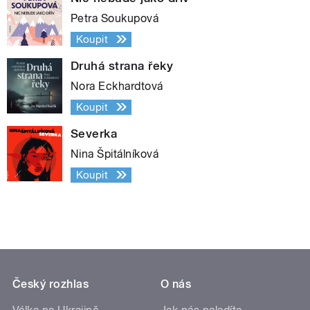
Petra Soukupová
Koupit
Druhá strana řeky
Nora Eckhardtová
Koupit
Severka
Nina Špitálníková
Koupit
Český rozhlas
O nás