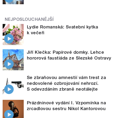
NEJPOSLOUCHANĚJŠÍ
Lydie Romanská: Svatební kytka
k večeři
Jiří Klečka: Papírové domky. Lehce
hororová faustiáda ze Slezské Ostravy
Se zbraňovou amnestií vám trest za
nedovolené ozbrojování nehrozí.
S odevzdáním zbraně neotálejte
Prázdninové vydání I. Vzpomínka na
zrcadlovou sestru Nikol Kantorovou