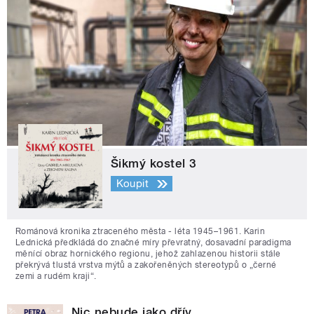
Šikmý kostel 3
Koupit
Románová kronika ztraceného města - léta 1945–1961. Karin
Lednická předkládá do značné míry převratný, dosavadní paradigma
měnící obraz hornického regionu, jehož zahlazenou historii stále
překrývá tlustá vrstva mýtů a zakořeněných stereotypů o „černé
zemi a rudém kraji“.
Nic nebude jako dřív