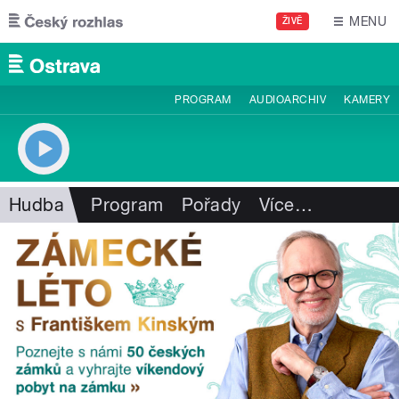
Přejít k hlavnímu obsahu
MENU
ŽIVĚ
PROGRAM
AUDIOARCHIV
KAMERY
Hudba
Program
Pořady
Více
…