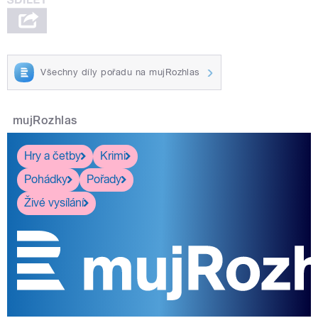
Všechny díly pořadu na mujRozhlas
mujRozhlas
Hry a četby
Krimi
Pohádky
Pořady
Živé vysílání