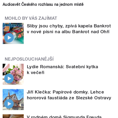
Audiosvět Českého rozhlasu na jednom místě
MOHLO BY VÁS ZAJÍMAT
Sliby jsou chyby, zpívá kapela Bankrot
v nové písni na albu Bankrot nad Ohří
NEJPOSLOUCHANĚJŠÍ
Lydie Romanská: Svatební kytka
k večeři
Jiří Klečka: Papírové domky. Lehce
hororová faustiáda ze Slezské Ostravy
V rodném domě Sigmunda Freuda