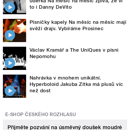
úderka Na měsíc na měsíc zpívá, že ví
to i Danny DeVito
Písničky kapely Na měsíc na měsíc mají
svěží drajv. Vybíráme Prosinec
Václav Kramář a The UniQues v písni
Nepomohu
Nahrávka v mnohem unikátní.
Hyperboloid Jakuba Zitka má plusů víc
než dost
E-SHOP ČESKÉHO ROZHLASU
Přijměte pozvání na úsměvný doušek moudré