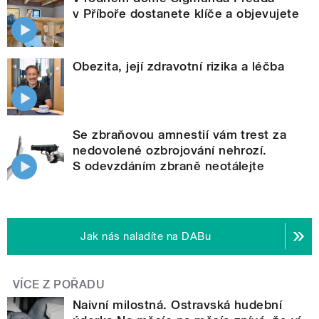
v Příboře dostanete klíče a objevujete
Obezita, její zdravotní rizika a léčba
Se zbraňovou amnestií vám trest za
nedovolené ozbrojování nehrozí.
S odevzdáním zbraně neotálejte
Jak nás naladíte na DABu
VÍCE Z POŘADU
Naivní milostná. Ostravská hudební