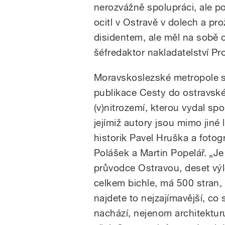
nerozvážně spolupráci, ale po
ocitl v Ostravě v dolech a pro
disidentem, ale měl na sobě 
šéfredaktor nakladatelství Pr
Moravskoslezské metropole s
publikace Cesty do ostravsk
(v)nitrozemí, kterou vydal spo
jejímiž autory jsou mimo jiné l
historik Pavel Hruška a foto
Polášek a Martin Popelář. „Je
průvodce Ostravou, deset výle
celkem bichle, má 500 stran,
najdete to nejzajímavější, co 
nachází, nejenom architekturu, 