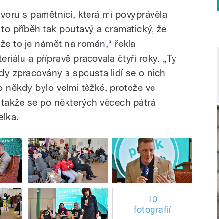
hovoru s pamětnicí, která mi povyprávěla
 to příběh tak poutavý a dramatický, že
, že to je námět na román,“ řekla
riálu a přípravě pracovala čtyři roky. „Ty
kdy zpracovány a spousta lidí se o nich
o někdy bylo velmi těžké, protože ve
 takže se po některých věcech pátrá
elka.
10
fotografií