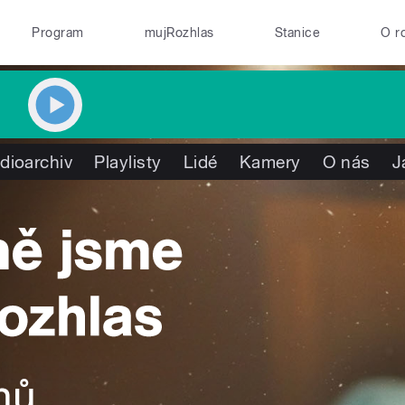
Program
mujRozhlas
Stanice
O r
dioarchiv
Playlisty
Lidé
Kamery
O nás
J