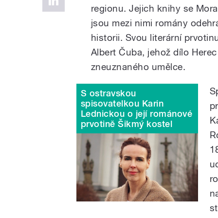
regionu. Jejich knihy se Mora
jsou mezi nimi romány odehráv
historii. Svou literární prvot
Albert Čuba, jehož dílo Here
zneuznaného umělce.
S
S ostravskou
spisovatelkou Karin
pr
Lednickou o její románové
K
prvotině Šikmý kostel
R
1
u
r
n
s