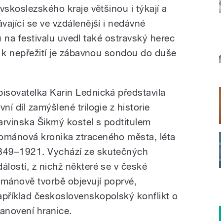
vskoslezského kraje většinou i týkají a
ající se ve vzdálenější i nedávné
inu na festivalu uvedl také ostravský herec
c k nepřežití je zábavnou sondou do duše
pisovatelka Karin Lednická představila
vní díl zamýšlené trilogie z historie
arvinska Šikmý kostel s podtitulem
ománová kronika ztraceného města, léta
849–1921. Vychází ze skutečných
dálostí, z nichž některé se v české
ománově tvorbě objevují poprvé,
apříklad československo­polský konflikt o
tanovení hranice.