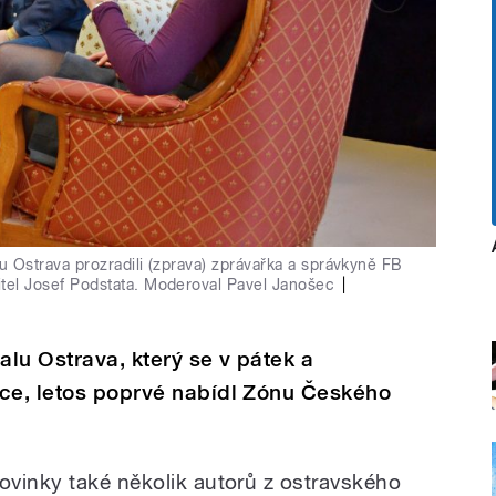
lu Ostrava prozradili (zprava) zprávařka a správkyně FB
itel Josef Podstata. Moderoval Pavel Janošec
|
alu Ostrava, který se v pátek a
uce, letos poprvé nabídl Zónu Českého
vinky také několik autorů z ostravského