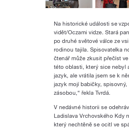
Na historické události se vz
vidět/Oczami vidze. Stará pan
po druhé světové válce ze vsi
rodinou tajila. Spisovatelka no
čtenář může zkusit přečíst ve
této oblasti, který sice neby
jazyk, ale vrátila jsem se k n
jazyk mojí babičky, spisovný,
zásobou,“ řekla Tvrdá.
V nedávné historii se odehrá
Ladislava Vrchovského Kdy na
který nechtěně se ocitl ve spá