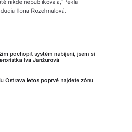
ště nikde nepublikovala,“ řekla
iducia Ilona Rozehnalová.
žím pochopit systém nabíjení, jsem si
Teroristka Iva Janžurová
lu Ostrava letos poprvé najdete zónu