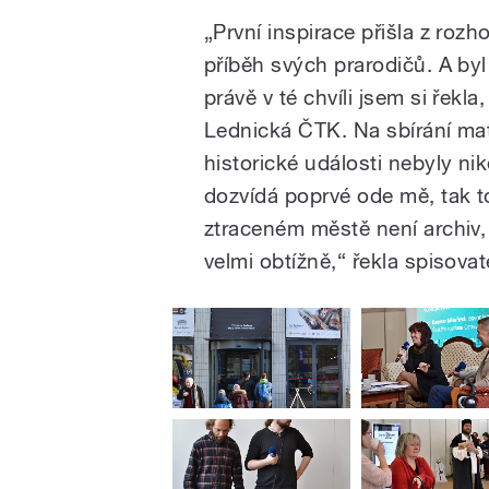
„První inspirace přišla z roz
příběh svých prarodičů. A byl
právě v té chvíli jsem si řekla
Lednická ČTK. Na sbírání mate
historické události nebyly ni
dozvídá poprvé ode mě, tak t
ztraceném městě není archiv,
velmi obtížně,“ řekla spisovat