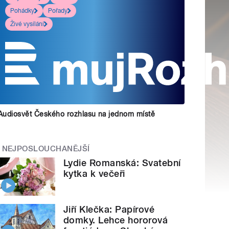
Pohádky
Pořady
Živé vysílání
Audiosvět Českého rozhlasu na jednom místě
NEJPOSLOUCHANĚJŠÍ
Lydie Romanská: Svatební
kytka k večeři
Jiří Klečka: Papírové
domky. Lehce hororová