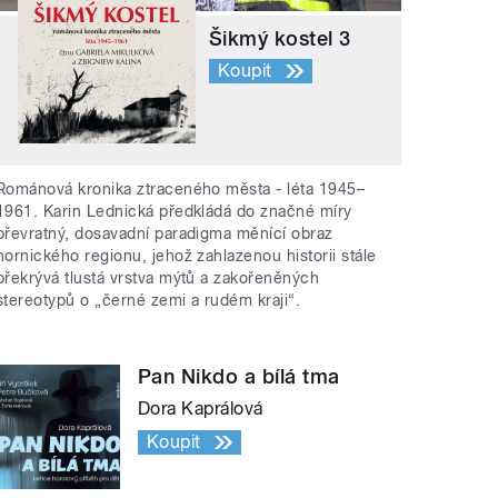
Šikmý kostel 3
Koupit
Románová kronika ztraceného města - léta 1945–
1961. Karin Lednická předkládá do značné míry
převratný, dosavadní paradigma měnící obraz
hornického regionu, jehož zahlazenou historii stále
překrývá tlustá vrstva mýtů a zakořeněných
stereotypů o „černé zemi a rudém kraji“.
Pan Nikdo a bílá tma
Dora Kaprálová
Koupit