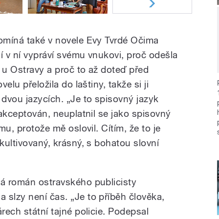
pomíná také v novele Evy Tvrdé Očima
í v ní vypráví svému vnukovi, proč odešla
 u Ostravy a proč to až doteď před
velu přeložila do laštiny, takže si ji
 dvou jazycích. „Je to spisovný jazyk
l akceptován, neuplatnil se jako spisovný
ěmu, protože mě oslovil. Cítím, že to je
 kultivovaný, krásný, s bohatou slovní
vá román ostravského publicisty
 slzy není čas. „Je to příběh člověka,
rech státní tajné policie. Podepsal