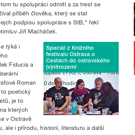
tom tu spolupráci odmítl a za trest se
žíval příběh člověka, který se stal
cejch podpisu spolupráce s StB,“ řekl
otimluv Jiří Macháček.
e týká i
Speciál z Knižního
festivalu Ostrava o
ého
Cestách do ostravského
lek Fiducia a
(v)nitrozemí
iterární
grafové Roman
 to poetický
tů, je to
 na kterých
se v Ostravě
ale i přírodu, historii, literaturu a další