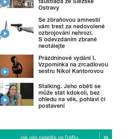
faustiáda ze Slezské
Ostravy
Se zbraňovou amnestií
vám trest za nedovolené
ozbrojování nehrozí.
S odevzdáním zbraně
neotálejte
Prázdninové vydání I.
Vzpomínka na zrcadlovou
sestru Nikol Kantorovou
Stalking. Jeho obětí se
může stát kdokoli, bez
ohledu na věk, pohlaví či
postavení
Jak nás naladíte na DABu