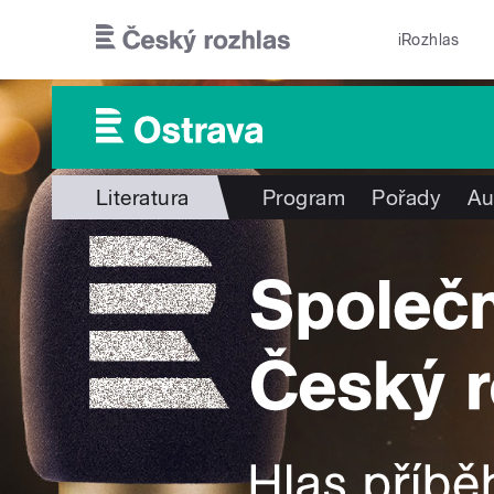
Přejít k hlavnímu obsahu
iRozhlas
Literatura
Program
Pořady
Au