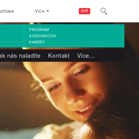
ozhlase
Více
ŽIVĚ
PROGRAM
AUDIOARCHIV
KAMERY
ak nás naladíte
Kontakt
Více
…