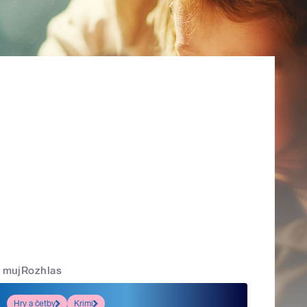
mujRozhlas
Hry a četby
Krimi