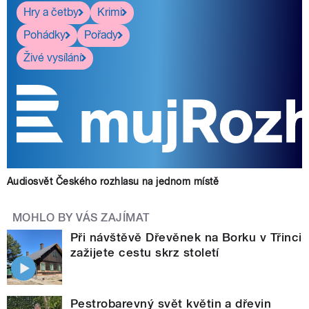
Hry a četby
Krimi
Pohádky
Pořady
Živé vysílání
Audiosvět Českého rozhlasu na jednom místě
MOHLO BY VÁS ZAJÍMAT
Při návštěvě Dřevěnek na Borku v Třinci
zažijete cestu skrz století
Pestrobarevný svět květin a dřevin