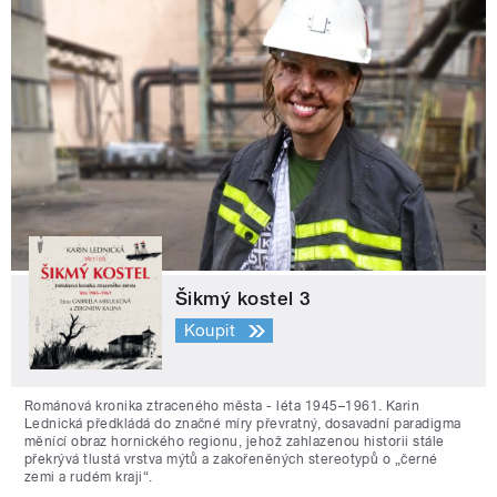
Šikmý kostel 3
Koupit
Románová kronika ztraceného města - léta 1945–1961. Karin
Lednická předkládá do značné míry převratný, dosavadní paradigma
měnící obraz hornického regionu, jehož zahlazenou historii stále
překrývá tlustá vrstva mýtů a zakořeněných stereotypů o „černé
zemi a rudém kraji“.