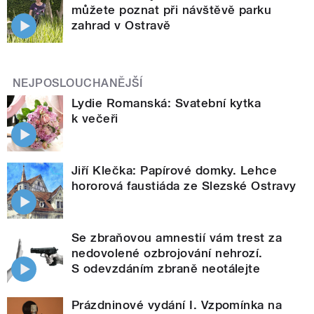
můžete poznat při návštěvě parku
zahrad v Ostravě
NEJPOSLOUCHANĚJŠÍ
Lydie Romanská: Svatební kytka
k večeři
Jiří Klečka: Papírové domky. Lehce
hororová faustiáda ze Slezské Ostravy
Se zbraňovou amnestií vám trest za
nedovolené ozbrojování nehrozí.
S odevzdáním zbraně neotálejte
Prázdninové vydání I. Vzpomínka na