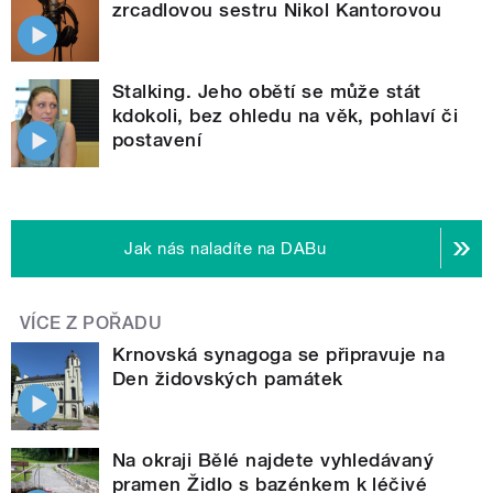
zrcadlovou sestru Nikol Kantorovou
Stalking. Jeho obětí se může stát
kdokoli, bez ohledu na věk, pohlaví či
postavení
Jak nás naladíte na DABu
VÍCE Z POŘADU
Krnovská synagoga se připravuje na
Den židovských památek
Na okraji Bělé najdete vyhledávaný
pramen Židlo s bazénkem k léčivé