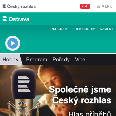
Přejít k hlavnímu obsahu
MENU
ŽIVĚ
PROGRAM
AUDIOARCHIV
KAMERY
Hobby
Program
Pořady
Více
…