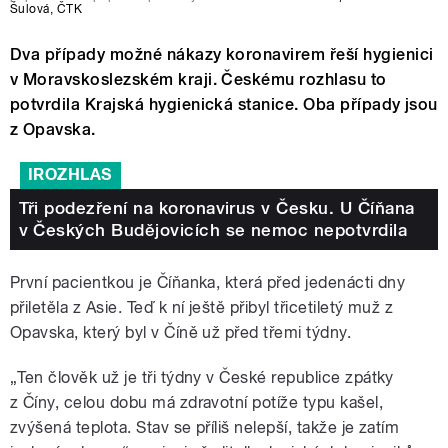
Šulová
,
ČTK
Dva případy možné nákazy koronavirem řeší hygienici
v Moravskoslezském kraji. Českému rozhlasu to
potvrdila Krajská hygienická stanice. Oba případy jsou
z Opavska.
IROZHLAS
Tři podezření na koronavirus v Česku. U Číňana
v Českých Budějovicích se nemoc nepotvrdila
První pacientkou je Číňanka, která před jedenácti dny
přiletěla z Asie. Teď k ní ještě přibyl třicetiletý muž z
Opavska, který byl v Číně už před třemi týdny.
„Ten člověk už je tři týdny v České republice zpátky
z Číny, celou dobu má zdravotní potíže typu kašel,
zvýšená teplota. Stav se příliš nelepší, takže je zatím