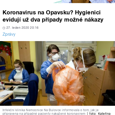
Koronavirus na Opavsku? Hygienici
evidují už dva případy možné nákazy
27. leden 2020 20:16
Zprávy
Infekční klinika Nemocnice Na Bulovce informovala o tom, jak je
připravena na případné pacienty nakažené koronavirem
|
foto:
Kateřina