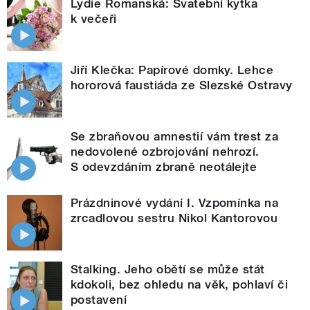
Lydie Romanská: Svatební kytka
k večeři
Jiří Klečka: Papírové domky. Lehce
hororová faustiáda ze Slezské Ostravy
Se zbraňovou amnestií vám trest za
nedovolené ozbrojování nehrozí.
S odevzdáním zbraně neotálejte
Prázdninové vydání I. Vzpomínka na
zrcadlovou sestru Nikol Kantorovou
Stalking. Jeho obětí se může stát
kdokoli, bez ohledu na věk, pohlaví či
postavení