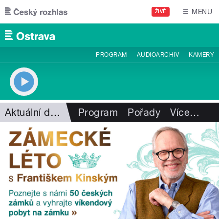
Přejít k hlavnímu obsahu
MENU
ŽIVĚ
PROGRAM
AUDIOARCHIV
KAMERY
Aktuální dění
Program
Pořady
Více
…