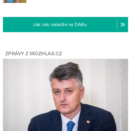
Jak nás naladíte na DABu
ZPRÁVY Z IROZHLAS.CZ