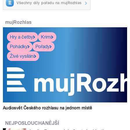
Všechny díly pořadu na mujRozhlas
mujRozhlas
Hry a četby
Krimi
Pohádky
Pořady
Živé vysílání
Audiosvět Českého rozhlasu na jednom místě
NEJPOSLOUCHANĚJŠÍ