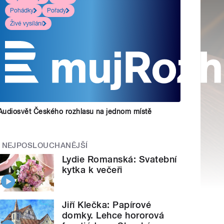
Pohádky
Pořady
Živé vysílání
Audiosvět Českého rozhlasu na jednom místě
NEJPOSLOUCHANĚJŠÍ
Lydie Romanská: Svatební
kytka k večeři
Jiří Klečka: Papírové
domky. Lehce hororová