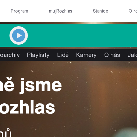
Program
mujRozhlas
Stanice
O r
oarchiv
Playlisty
Lidé
Kamery
O nás
Jak