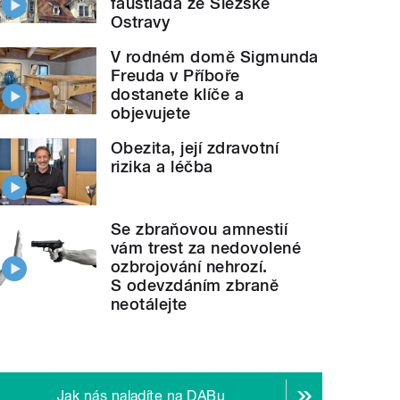
faustiáda ze Slezské
Ostravy
V rodném domě Sigmunda
Freuda v Příboře
dostanete klíče a
objevujete
Obezita, její zdravotní
rizika a léčba
Se zbraňovou amnestií
vám trest za nedovolené
ozbrojování nehrozí.
S odevzdáním zbraně
neotálejte
Jak nás naladíte na DABu