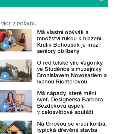
VÍCE Z POŘADU
Má vlastní obývák a
množství rukou k hlazení.
Králík Bohoušek je mezi
seniory oblíbený
O ředitelské vile Vagónky
ve Studénce s muzejníky
Bronislavem Novosadem a
Ivanou Richterovou
Má nápady, které mění
svět. Designérka Barbora
Bezděková uspěla
v celosvětové soutěži
Na Gírovou se vrací koliba,
typická dřevěná stavba