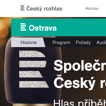
Přejít k hlavnímu obsahu
iRozhlas
Historie
Program
Pořady
Audi