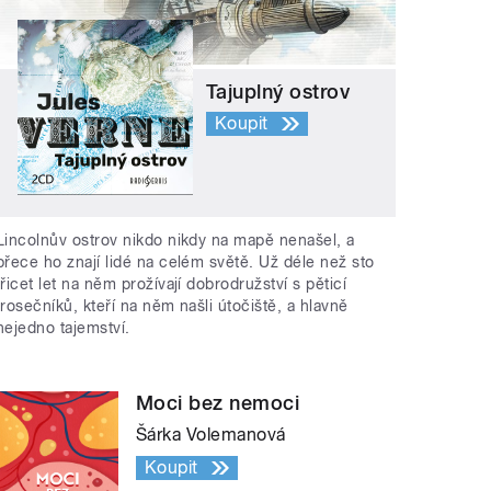
Tajuplný ostrov
Koupit
Lincolnův ostrov nikdo nikdy na mapě nenašel, a
přece ho znají lidé na celém světě. Už déle než sto
třicet let na něm prožívají dobrodružství s pěticí
trosečníků, kteří na něm našli útočiště, a hlavně
nejedno tajemství.
Moci bez nemoci
Šárka Volemanová
Koupit