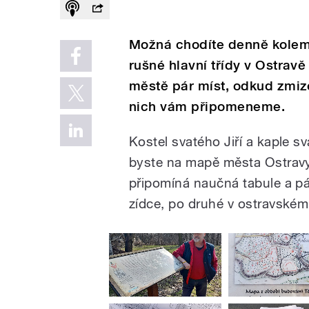
Možná chodíte denně kolem 
rušné hlavní třídy v Ostravě 
městě pár míst, odkud zmize
nich vám připomeneme.
Kostel svatého Jiří a kaple s
byste na mapě města Ostravy
připomíná naučná tabule a p
zídce, po druhé v ostravském