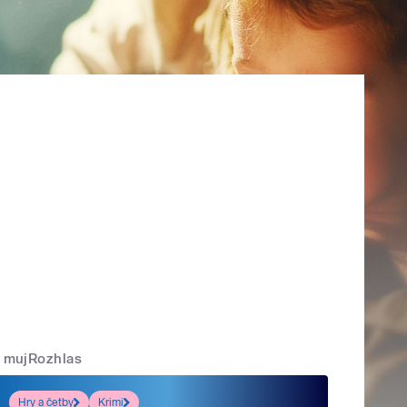
mujRozhlas
Hry a četby
Krimi