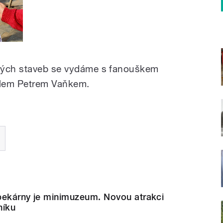
lých staveb se vydáme s fanouškem
elem Petrem Vaňkem.
pekárny je minimuzeum. Novou atrakci
níku