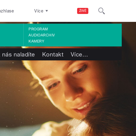
ozhlase
Více
ŽIVĚ
PROGRAM
AUDIOARCHIV
KAMERY
 nás naladíte
Kontakt
Více
…