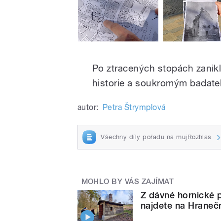
Po ztracených stopách zanik
historie a soukromým badat
autor:
Petra Štrymplová
Všechny díly pořadu na mujRozhlas
MOHLO BY VÁS ZAJÍMAT
Z dávné hornické 
najdete na Hraneč