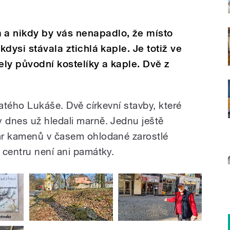
a nikdy by vás nenapadlo, že místo
kdysi stávala ztichlá kaple. Je totiž ve
ly původní kostelíky a kaple. Dvě z
vatého Lukáše. Dvě církevní stavby, které
 dnes už hledali marně. Jednu ještě
ár kamenů v časem ohlodané zarostlé
 centru není ani památky.