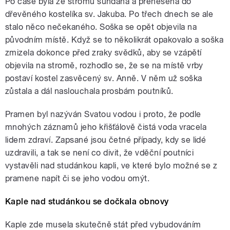
Po čase byla ze stromu sundána a přenesena do
dřevěného kostelíka sv. Jakuba. Po třech dnech se ale
stalo něco nečekaného. Soška se opět objevila na
původním místě. Když se to několikrát opakovalo a soška
zmizela dokonce před zraky svědků, aby se vzápětí
objevila na stromě, rozhodlo se, že se na místě vrby
postaví kostel zasvěcený sv. Anně. V něm už soška
zůstala a dál naslouchala prosbám poutníků.
Pramen byl nazýván Svatou vodou i proto, že podle
mnohých záznamů jeho křišťálově čistá voda vracela
lidem zdraví. Zapsané jsou četné případy, kdy se lidé
uzdravili, a tak se není co divit, že vděční poutníci
vystavěli nad studánkou kapli, ve které bylo možné se z
pramene napít či se jeho vodou omýt.
Kaple nad studánkou se dočkala obnovy
Kaple zde musela skutečně stát před vybudováním