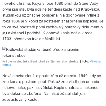
nového chrámu. Když v roce 1690 přišli do Staré Vody
první piaristé, byla údajně tehdejší kaple nad Královskou
studánkou už značně poničená. Na dochované rytině z
roku 1686 je v kopci za kostelem znázorněna kaplička. Je
to ve své podstatě první zachovalý obrazový dokument o
její existenci i podobě. K obnově kaple došlo v roce
1703, přestavba trvala několik let.
Královská studánka těsně před zahájením rekonstrukce
|
foto:
Miroslav
Kobza
Nová stavba sloužila poutníkům až do roku 1949, kdy se
zde konala poslední pouť. Pak už zde vládla jen armáda -
nejprve naše, pak i sovětská. Kaple chátrala a nakonec
byla dokonce zbořena. Na místě zůstal stát jen
zdevastovaný kostel.