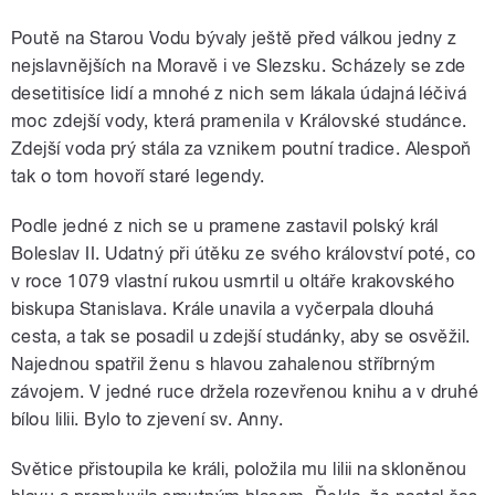
Poutě na Starou Vodu bývaly ještě před válkou jedny z
nejslavnějších na Moravě i ve Slezsku. Scházely se zde
desetitisíce lidí a mnohé z nich sem lákala údajná léčivá
moc zdejší vody, která pramenila v Královské studánce.
Zdejší voda prý stála za vznikem poutní tradice. Alespoň
tak o tom hovoří staré legendy.
Podle jedné z nich se u pramene zastavil polský král
Boleslav II. Udatný při útěku ze svého království poté, co
v roce 1079 vlastní rukou usmrtil u oltáře krakovského
biskupa Stanislava. Krále unavila a vyčerpala dlouhá
cesta, a tak se posadil u zdejší studánky, aby se osvěžil.
Najednou spatřil ženu s hlavou zahalenou stříbrným
závojem. V jedné ruce držela rozevřenou knihu a v druhé
bílou lilii. Bylo to zjevení sv. Anny.
Světice přistoupila ke králi, položila mu lilii na skloněnou