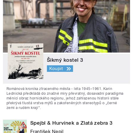
Šikmý kostel 3
Koupit
Románová kronika ztraceného města - léta 1945–1961. Karin
Lednická předkládá do značné míry převratný, dosavadní paradigma
měnící obraz hornického regionu, jehož zahlazenou historii stále
překrývá tlustá vrstva mýtů a zakořeněných stereotypů o „černé
zemi a rudém kraji“.
Spejbl & Hurvínek a Zlatá zebra 3
František Nepil