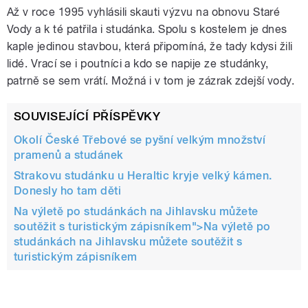
Až v roce 1995 vyhlásili skauti výzvu na obnovu Staré
Vody a k té patřila i studánka. Spolu s kostelem je dnes
kaple jedinou stavbou, která připomíná, že tady kdysi žili
lidé. Vrací se i poutníci a kdo se napije ze studánky,
patrně se sem vrátí. Možná i v tom je zázrak zdejší vody.
SOUVISEJÍCÍ PŘÍSPĚVKY
Okolí České Třebové se pyšní velkým množství
pramenů a studánek
Strakovu studánku u Heraltic kryje velký kámen.
Donesly ho tam děti
Na výletě po studánkách na Jihlavsku můžete
soutěžit s turistickým zápisníkem">
Na výletě po
studánkách na Jihlavsku můžete soutěžit s
turistickým zápisníkem