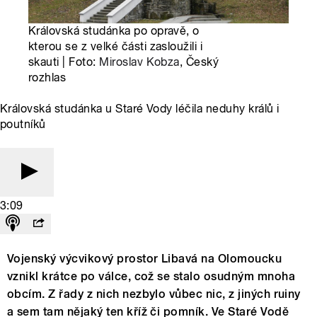
Královská studánka po opravě, o
kterou se z velké části zasloužili i
skauti | Foto:
Miroslav Kobza
, Český
rozhlas
Královská studánka u Staré Vody léčila neduhy králů i
poutníků
3:09
Vojenský výcvikový prostor Libavá na Olomoucku
vznikl krátce po válce, což se stalo osudným mnoha
obcím. Z řady z nich nezbylo vůbec nic, z jiných ruiny
a sem tam nějaký ten kříž či pomník. Ve Staré Vodě