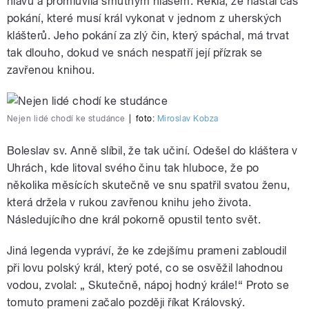
hlavu a promluvila smutným hlasem. Řekla, že nastal čas
pokání, které musí král vykonat v jednom z uherských
klášterů. Jeho pokání za zlý čin, který spáchal, má trvat
tak dlouho, dokud ve snách nespatří její přízrak se
zavřenou knihou.
Nejen lidé chodí ke studánce
|
foto:
Miroslav Kobza
Boleslav sv. Anně slíbil, že tak učiní. Odešel do kláštera v
Uhrách, kde litoval svého činu tak hluboce, že po
několika měsících skutečně ve snu spatřil svatou ženu,
která držela v rukou zavřenou knihu jeho života.
Následujícího dne král pokorně opustil tento svět.
Jiná legenda vypráví, že ke zdejšímu prameni zabloudil
při lovu polský král, který poté, co se osvěžil lahodnou
vodou, zvolal: „ Skutečně, nápoj hodný krále!“ Proto se
tomuto prameni začalo později říkat Královský.