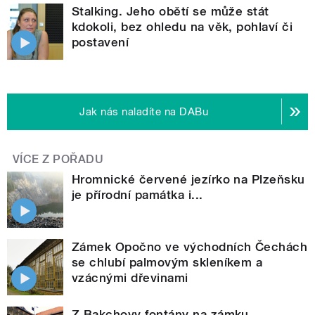
Stalking. Jeho obětí se může stát
kdokoli, bez ohledu na věk, pohlaví či
postavení
Jak nás naladíte na DABu
VÍCE Z POŘADU
Hromnické červené jezírko na Plzeňsku
je přírodní památka i...
Zámek Opočno ve východních Čechách
se chlubí palmovým skleníkem a
vzácnými dřevinami
Z Bakchovy fontány na zámku