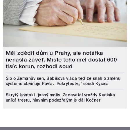
Měl zdědit dům u Prahy, ale notářka
nenašla závěť. Místo toho měl dostat 600
tisíc korun, rozhodl soud
Šlo o Zemanův sen, Babišova vláda teď ze snah o změnu
systému obviňuje Pavla. ‚Pokrytectví,‘ soudí Kysela
Skrytý kontakt, jasný motiv. Zadavatel vraždy Kuciaka
uniká trestu, hlavním podezřelým je dál Kočner