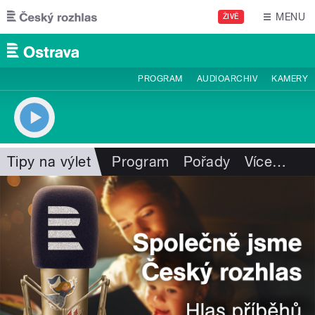
Přejít k hlavnímu obsahu
MENU
ŽIVĚ
PROGRAM
AUDIOARCHIV
KAMERY
Tipy na výlet
Program
Pořady
Více
…