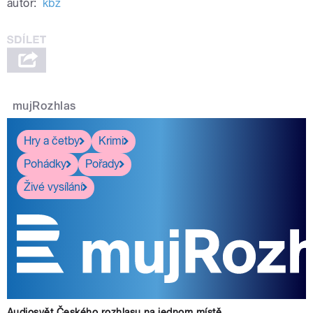
autor:
kbz
mujRozhlas
Hry a četby
Krimi
Pohádky
Pořady
Živé vysílání
Audiosvět Českého rozhlasu na jednom místě