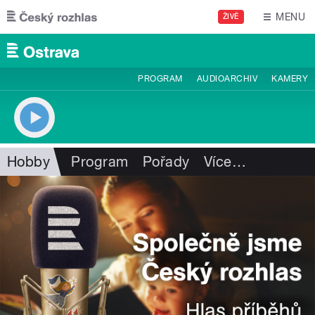
Přejít k hlavnímu obsahu
MENU
ŽIVĚ
PROGRAM
AUDIOARCHIV
KAMERY
Hobby
Program
Pořady
Více
…