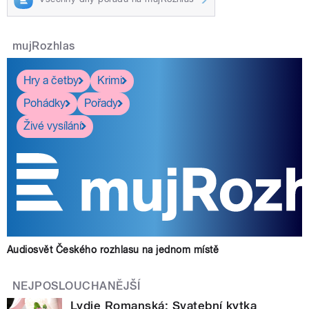
mujRozhlas
Hry a četby
Krimi
Pohádky
Pořady
Živé vysílání
Audiosvět Českého rozhlasu na jednom místě
NEJPOSLOUCHANĚJŠÍ
Lydie Romanská: Svatební kytka