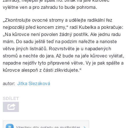
zahrady, nejlepší je spálit ho. Jinak na jaře kůrovec
vylétne ven a pro zahradu to bude pohroma.
„Zkontrolujte ovocné stromy a udělejte radikální řez
nejpozději před koncem zimy,“ radí Kubelka a pokračuje:
„Na kůrovce není povolen žádný postřik. Ale jednu radu
mám. Do sadu ještě teď na podzim nařežte a nanoste
větve jiných listnáčů. Rozvrstvěte je u napadených
stromů a nechte do jara. Až bude na jaře kůrovec vylétat,
napadne nejdřív tyto připravené větve. Vy je pak spálíte a
kůrovce alespoň z části zlikvidujete.“
autor:
Jitka Slezáková
Všechny díly pořadu na mujRozhlas