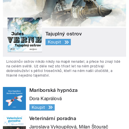
Tajuplný ostrov
Koupit
Lincolnův ostrov nikdo nikdy na mapě nenašel, a přece ho znají lidé
na celém světě. Už déle než sto třicet let na něm prožívají
dobrodružství s pěticí trosečníků, kteří na něm našli útočiště, a
hlavně nejedno tajemství.
Mariborská hypnóza
Dora Kaprálová
Koupit
Veterinární poradna
Jaroslava Vykoupilová, Milan Štourač