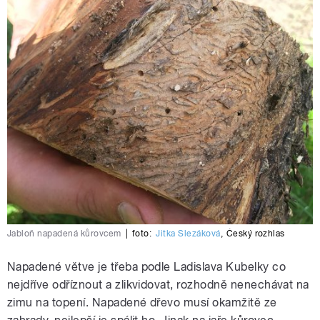
Jabloň napadená kůrovcem
|
foto:
Jitka Slezáková
,
Český rozhlas
Napadené větve je třeba podle Ladislava Kubelky co
nejdříve odříznout a zlikvidovat, rozhodně nenechávat na
zimu na topení. Napadené dřevo musí okamžitě ze