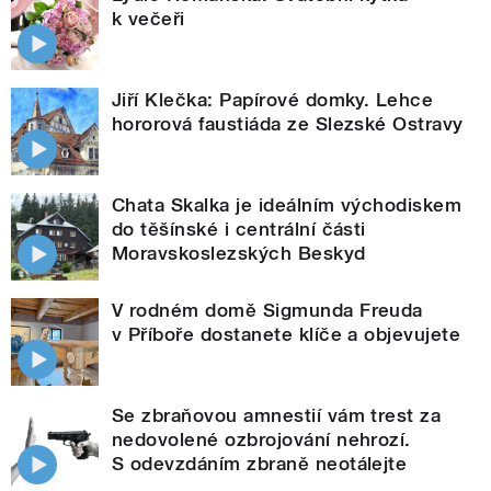
k večeři
Jiří Klečka: Papírové domky. Lehce
hororová faustiáda ze Slezské Ostravy
Chata Skalka je ideálním východiskem
do těšínské i centrální části
Moravskoslezských Beskyd
V rodném domě Sigmunda Freuda
v Příboře dostanete klíče a objevujete
Se zbraňovou amnestií vám trest za
nedovolené ozbrojování nehrozí.
S odevzdáním zbraně neotálejte